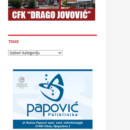
TEME
Teme