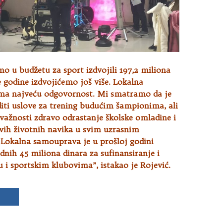
o u budžetu za sport izdvojili 197,2 miliona
e godine izdvojićemo još više. Lokalna
ma najveću odgovornost. Mi smatramo da je
iti uslove za trening budućim šampionima, ali
važnosti zdravo odrastanje školske omladine i
avih životnih navika u svim uzrasnim
 Lokalna samouprava je u prošloj godini
rdnih 45 miliona dinara za sufinansiranje i
 i sportskim klubovima”, istakao je Rojević.