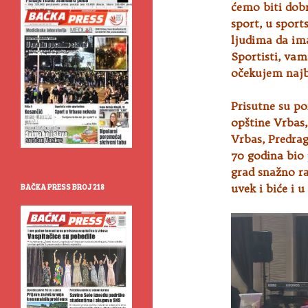
ćemo biti dobr
sport, u spor
ljudima da ima
Sportisti, vam
očekujem najbo
Prisutne su po
opštine Vrbas,
Vrbas, Predrag
70 godina bio 
grad snažno ra
uvek i biće i 
BAČKA PRESS BROJ 218