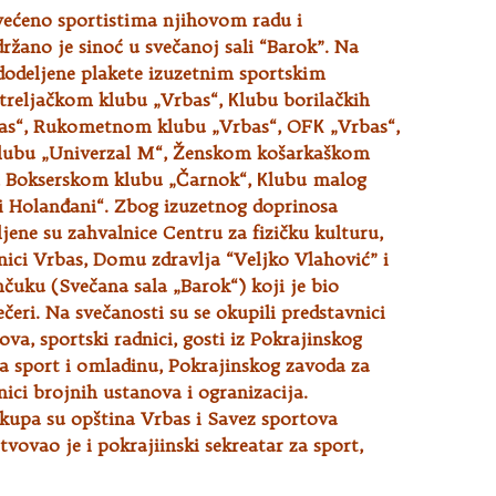
većeno sportistima njihovom radu i
ržano je sinoć u svečanoj sali “Barok”. Na
dodeljene plakete izuzetnim sportskim
Streljačkom klubu „Vrbas“, Кlubu borilačkih
as“, Rukometnom klubu „Vrbas“, OFК „Vrbas“,
lubu „Univerzal M“, Ženskom košarkaškom
, Bokserskom klubu „Čarnok“, Кlubu malog
ći Holanđani“. Zbog izuzetnog doprinosa
ljene su zahvalnice Centru za fizičku kulturu,
anici Vrbas, Domu zdravlja “Veljko Vlahović” i
čuku (Svečana sala „Barok“) koji je bio
čeri. Na svečanosti su se okupili predstavnici
ova, sportski radnici, gosti iz Pokrajinskog
za sport i omladinu, Pokrajinskog zavoda za
nici brojnih ustanova i ogranizacija.
skupa su opština Vrbas i Savez sportova
tvovao je i pokrajiinski sekreatar za sport,