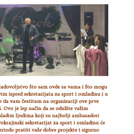
 zadovoljstvo što sam ovde sa vama i što mogu
im ispred sekretarijata za sport i omladinu i u
e da vam čestitam na organizaciji ove prve
i. Ovo je lep način da se odužite vašim
mladim ljudima koji su najbolji ambasadori
Pokrajinski sekretarijat za sport i omladinu će
iodu pratiti vaše dobre projekte i sigurno