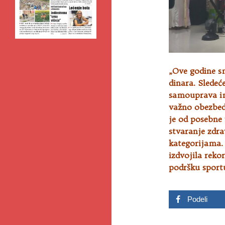
„Ove godine sm
dinara. Sledeć
samouprava i
važno obezbed
je od posebne 
stvaranje zdr
kategorijama.
izdvojila reko
podršku sportu
Podeli