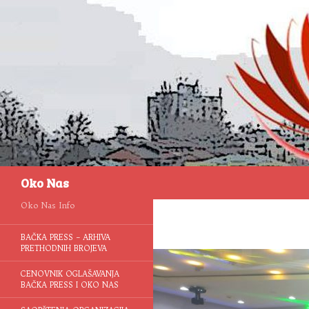
Pretraga
Oko Nas
Oko Nas Info
BAČKA PRESS – ARHIVA
PRETHODNIH BROJEVA
CENOVNIK OGLAŠAVANJA
BAČKA PRESS I OKO NAS