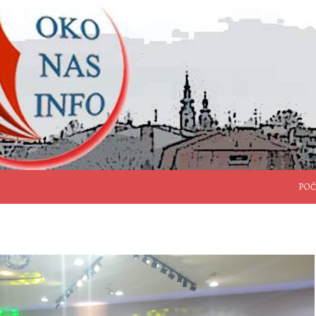
SKO
POČ