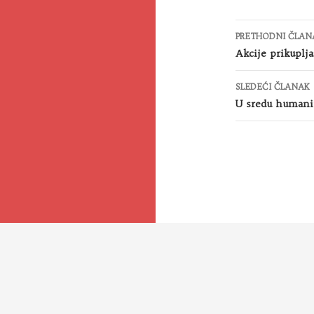
Kretanje
PRETHODNI ČLAN
članaka
Akcije prikuplja
SLEDEĆI ČLANAK
U sredu humanit