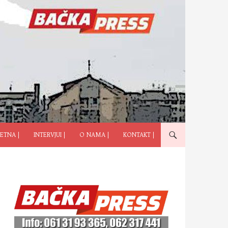
ČI NA SADRŽAJ
ETNA |
INTERVJUI |
O NAMA |
KONTAKT |