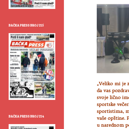
BAČKA PRESS BROJ 215
„Veliko mi je
da vas pozdrav
svoje lično im
sportske večer
sportistima, 
BAČKA PRESS BROJ 214
vaše opštine. 
u narednom per