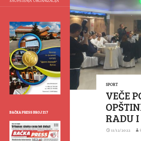
SAOPŠTENJA ORGANIZACIJA
SPORT
VEČE P
OPŠTIN
BAČKA PRESS BROJ 217
RADU I
11/12/2022