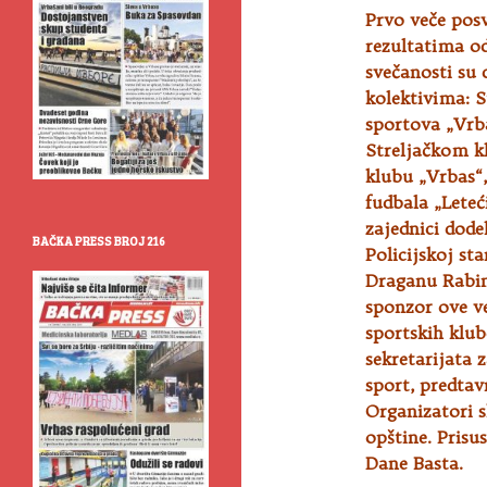
Prvo veče pos
rezultatima od
svečanosti su 
kolektivima
: 
sportova „Vrb
Streljačkom k
klubu „Vrbas“
fudbala „Lete
zajednici dode
BAČKA PRESS BROJ 216
Policijskoj st
Draganu Rabin
sponzor ove ve
sportskih klub
sekretarijata 
sport, predtav
Organizatori 
opštine. Prisus
Dane Basta.