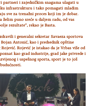
i partneri i zajedničkim snagama ulagati u
tsku infrastrukturu i tako pomagati mladim
ju sve za trenažni proces koji im je dobar.
a želim puno sreće u daljem radu, od vas
lje rezultate“, rekao je Basta.
zdravili i generalni sekretar Savaeza sportova
 Bojan Antonić, kao i predsednik opštine
 Rojević. Rojević je istakao da je Vrbas više od
poznat kao grad industrije, grad jake privrede i
zvijenog i uspešnog sporta, sport je to još
u budućnosti.