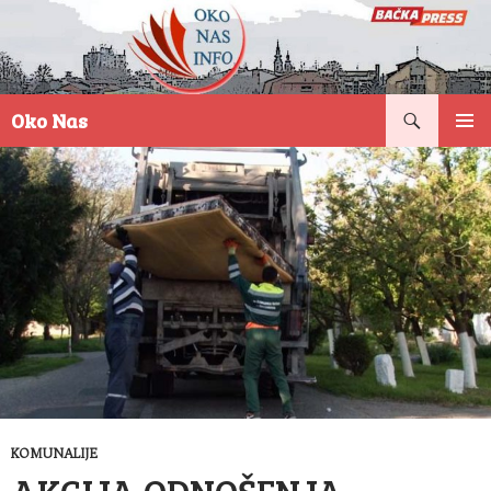
Pretraga
Oko Nas
SKOČI
PRIMAR
NA
IZBORN
SADRŽAJ
KOMUNALIJE
AKCIJA ODNOŠENJA