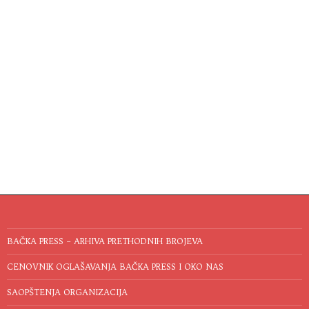
BAČKA PRESS – ARHIVA PRETHODNIH BROJEVA
CENOVNIK OGLAŠAVANJA BAČKA PRESS I OKO NAS
SAOPŠTENJA ORGANIZACIJA