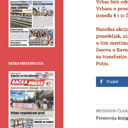
Vrbas biće odr
Vrbasu u pros
između 8 i 11 
Naredna akcija
ponedeljak, 2
u tim mestima
časova u Ravno
za transfuzij
Polju.
BAČKA PRESS BROJ 216
Podeli
Kretanje
PRETHODNI ČLAN
članaka
Promocija knjig