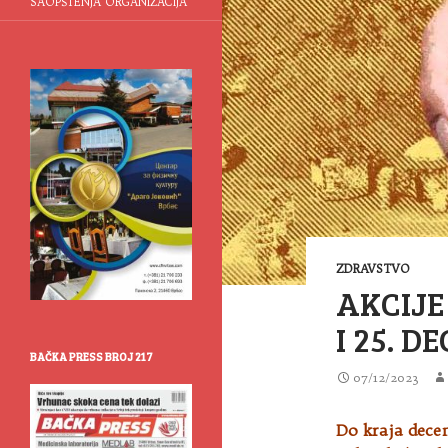
SAOPŠTENJA ORGANIZACIJA
ZDRAVSTVO
AKCIJE
I 25. 
BAČKA PRESS BROJ 217
07/12/2023
Do kraja decem