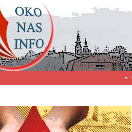
SKO
POČ