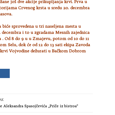
žane još dve akcije prikupljanja krvi. Prva u
torijama
Crvenog krsta u sredu 20. decembra
časova.
 biće sprovedena u tri naseljena mesta u
5. decembra i to u zgradama Mesnih zajednica
 . Od 8 do 9 u u Zmajevu, potom od 10 do 11
m Selu, dok će od 12 do 13 sati ekipa Zavoda
u krvi Vojvodine dežurati u Bačkom Dobrom
AK
e Aleksandra Spasojčevića „Priče iz bistroa“