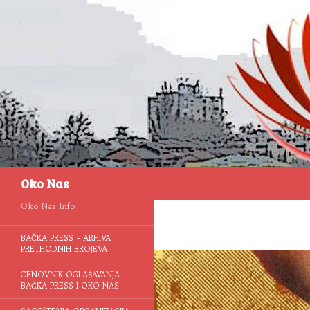
Pretraga
Oko Nas
Oko Nas Info
BAČKA PRESS – ARHIVA
PRETHODNIH BROJEVA
CENOVNIK OGLAŠAVANJA
BAČKA PRESS I OKO NAS