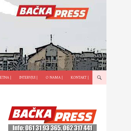
ČI NA SADRŽAJ
ETNA |
INTERVJUI |
O NAMA |
KONTAKT |