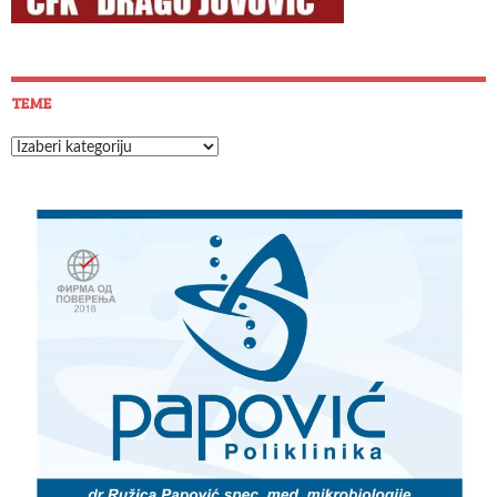
TEME
Teme