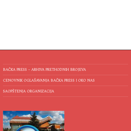
BAČKA PRESS – ARHIVA PRETHODNIH BROJEVA
CENOVNIK OGLAŠAVANJA BAČKA PRESS I OKO NAS
SAOPŠTENJA ORGANIZACIJA