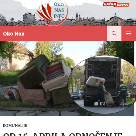
Pretraga
Oko Nas
SKOČI
PRIMAR
NA
IZBORN
SADRŽAJ
KOMUNALIJE
OD 15. APRILA ODNOŠENJE