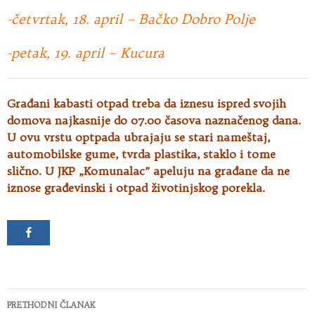
-četvrtak, 18. april – Bačko Dobro Polje
-petak, 19. april – Kucura
Građani kabasti otpad treba da iznesu ispred svojih
domova najkasnije do 07.00 časova naznačenog dana.
U ovu vrstu optpada ubrajaju se stari nameštaj,
automobilske gume, tvrda plastika, staklo i tome
slično. U JKP „Komunalac” apeluju na građane da ne
iznose građevinski i otpad životinjskog porekla.
Kretanje
PRETHODNI ČLANAK