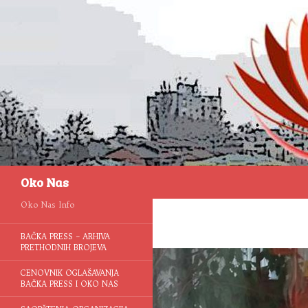
Pretraga
Oko Nas
Oko Nas Info
BAČKA PRESS – ARHIVA
PRETHODNIH BROJEVA
CENOVNIK OGLAŠAVANJA
BAČKA PRESS I OKO NAS