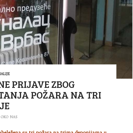
ALIJE
NE PRIJAVE ZBOG
TANJA POŽARA NA TRI
JE
OKO NAS
abeležena su tri požara na trima deponijama u