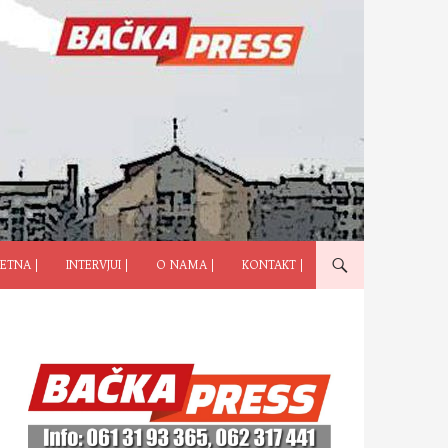
ČI NA SADRŽAJ
ETNA |
INTERVJUI |
O NAMA |
KONTAKT |