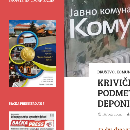
SAOPŠTENJA ORGANIZACIJA
DRUŠTVO
,
KOMUN
KRIVIČ
PODME
DEPONI
BAČKA PRESS BROJ 217
16/04/2024
Za dva dana z