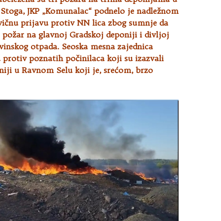
. Stoga, JKP „Komunalac“ podnelo je nadležnom
vičnu prijavu protiv NN lica zbog sumnje da
požar na glavnoj Gradskoj deponiji i divljoj
evinskog otpada. Seoska mesna zajednica
protiv poznatih počinilaca koji su izazvali
iji u Ravnom Selu koji je, srećom, brzo