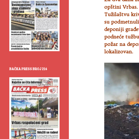
opštini Vrbas
Tužilaštvu
kri
su podmetnuli 
deponiji građ
podneće tužbu 
požar na depon
lokalizovan.
BAČKA PRESS BROJ 216