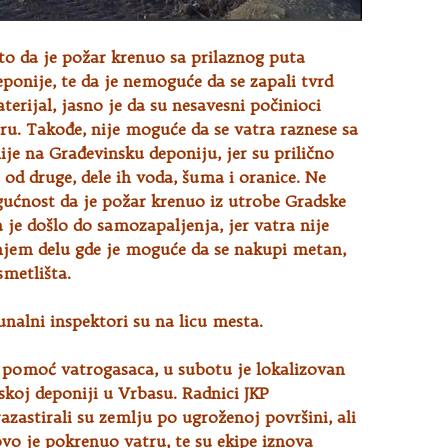
to da je požar krenuo sa prilaznog puta
ponije, te da je nemoguće da se zapali tvrd
terijal, jasno je da su nesavesni počinioci
ru. Takođe, nije moguće da se vatra raznese sa
je na Građevinsku deponiju, jer su prilično
 od druge, dele ih voda, šuma i oranice. Ne
gućnost da je požar krenuo iz utrobe Gradske
da je došlo do samozapaljenja, jer vatra nije
šnjem delu gde je moguće da se nakupi metan,
metlišta.
unalni inspektori su na licu mesta.
 pomoć vatrogasaca, u subotu je lokalizovan
koj deponiji u Vrbasu. Radnici JKP
zastirali su zemlju po ugroženoj površini, ali
vo je pokrenuo vatru, te su ekipe iznova