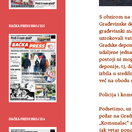
S obzirom na 
Građevinske de
BAČKA PRESS BROJ 215
građevisnki ma
uzrokovali vat
Gradske deponi
udaljene jedna
postoji ni mo
deponije, tj, 
izbila u sredi
već na obodu s
Policija i kom
Podsetimo, uz
požar na Grads
BAČKA PRESS BROJ 214
„Komunalac“ ra
jak vetar pono