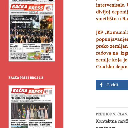
intervenisale.
divljoj deponi
smetlištu u R
JKP „Komunala
popunjavanjem
preko zemljan
radova na izgr
zemlje koja je
Gradsku deponi
BAČKA PRESS BROJ 218
Podeli
Kretanje
PRETHODNI ČLAN
članaka
Kontaktna mreža
naponom