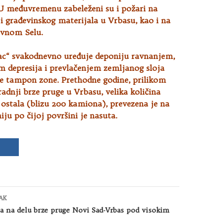
 U međuvremenu zabeleženi su i požari na
ji građevinskog materijala u Vrbasu, kao i na
avnom Selu.
c“ svakodnevno uređuje deponiju ravnanjem,
 depresija i prevlačenjem zemljanog sloja
e tampon zone. Prethodne godine, prilikom
adnji brze pruge u Vrbasu, velika količina
 ostala (blizu 200 kamiona), prevezena je na
ju po čijoj površini je nasuta.
AK
 na delu brze pruge Novi Sad-Vrbas pod visokim