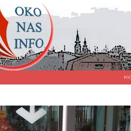
SKO
POČ