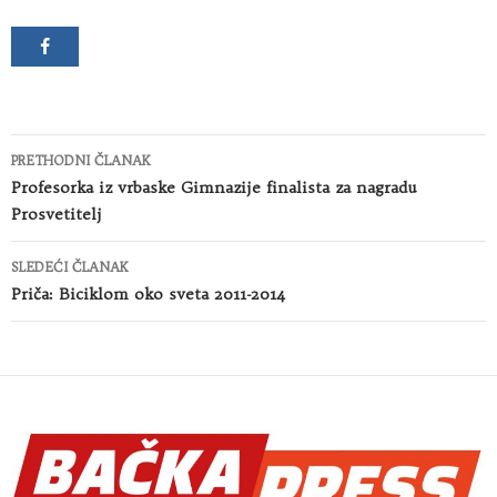
Kretanje
PRETHODNI ČLANAK
članaka
Profesorka iz vrbaske Gimnazije finalista za nagradu
Prosvetitelj
SLEDEĆI ČLANAK
Priča: Biciklom oko sveta 2011-2014