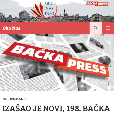
Pretraga
Oko Nas
SKOČI
PRIMAR
NA
IZBORN
SADRŽAJ
INFORMISANJE
IZAŠAO JE NOVI, 198. BAČKA