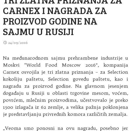
CARNEX I NAGRADA ZA
PROIZVOD GODINE NA
SAJMU U RUSIJI
24/09/2016
Na međunarodnom sajmu prehrambene industrije u
Moskvi “World Food Moscow 2016”, kompanija
Carnex osvojila je tri zlatna priznanja – za Selection
kokošiju paštetu, Selection goveđu paštetu, kao i
nagradu za proizvod godine. Na glavnom jesenjem
događaju u Rusiji u oblasti trgovine mesom, voćem,
povrćem, mlečnim proizvodima, učestvovalo je preko
1500 izlagača iz 62 zemlje, a velika pažnja poklonjena
je predstavljanju privrednih komora različitih zemalja.
„Veoma smo ponosni na ovu nagradu, posebno jer