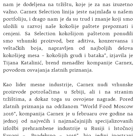
nam je dodeljena na tržištu, koje je za nas izuzetno
važno. Carnex Selection linija jeste najmlađa u našem
portfoliju, i drago nam je da su trud i znanje koji smo
uložili u razvoj naše kokošije paštete prepoznati i
cenjeni. Sa Selection kokošijom paštetom ponudili
smo vrhunski proizvod, bez aditiva, konzervansa i
veštačkih boja, napravljen od najboljih delova
kokošijeg mesa – kokošijih grudi i bataka“, izjavila je
Tijana Katalinić, brend menadžer kompanije Carnex,
povodom osvajanja zlatnih priznanja.
Kao lider mesne industrije, Carnex nudi vrhunske
proizvode potrošačima u Srbiji, ali i na stranim
tržištima, a dokaz toga su osvojene nagrade. Pored
zlatnih priznanja na održanom “World Food Moscow
2016”, kompanija Carnex je u februaru ove godine na
jednoj od najvećih i najznačajnijih specijalizovanih
izložbi prehrambene industrije u Rusiji i Istočnoj
Evropi – „Prodekspo – 2016“, bio jedini inostrani