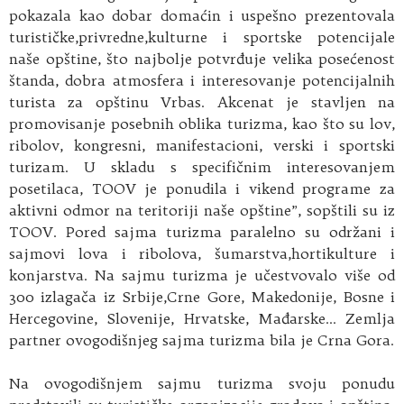
pokazala kao dobar domaćin i uspešno prezentovala
turističke,privredne,kulturne i sportske potencijale
naše opštine, što najbolje potvrđuje velika posećenost
štanda, dobra atmosfera i interesovanje potencijalnih
turista za opštinu Vrbas. Akcenat je stavljen na
promovisanje posebnih oblika turizma, kao što su lov,
ribolov, kongresni, manifestacioni, verski i sportski
turizam. U skladu s specifičnim interesovanjem
posetilaca, TOOV je ponudila i vikend programe za
aktivni odmor na teritoriji naše opštine”, sopštili su iz
TOOV. Pored sajma turizma paralelno su održani i
sajmovi lova i ribolova, šumarstva,hortikulture i
konjarstva. Na sajmu turizma je učestvovalo više od
300 izlagača iz Srbije,Crne Gore, Makedonije, Bosne i
Hercegovine, Slovenije, Hrvatske, Mađarske… Zemlja
partner ovogodišnjeg sajma turizma bila je Crna Gora.
Na ovogodišnjem sajmu turizma svoju ponudu