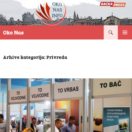
Pretraga
Oko Nas
SKOČI
PRIMAR
NA
IZBORN
SADRŽAJ
Arhive kategorija: Privreda