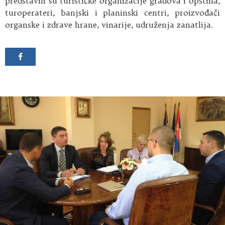
predstavili su turističke organizacije gradova i opština,
turoperateri, banjski i planinski centri, proizvođači
organske i zdrave hrane, vinarije, udruženja zanatlija.