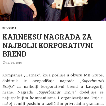
PRIVREDA
KARNEKSU NAGRADA ZA
NAJBOLJI KORPORATIVNI
BREND
18/06/2016
Kompanija „Carnex“, koja posluje u okviru MK Grupe,
dobitnik je ovogodišnje nagrade „
Superbrands
Srbija“
za najbolji korporativni brend u kategoriji
hrane. Nagrada „
Superbrands Srbija“
dodeljuje se
najuspešnijim kompanijama i organizacijama koje u
našoj zemlji posluju u različitim privrednim granama,