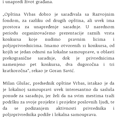
i unapredi život građana.
„Opština Vrbas dobro je sarađivala sa Razvojnim
fondom, za razliku od drugih opština, ali uvek ima
prostora za unapređenje saradnje. U narednom
periodu organizovaćemo prezentacije raznih vrsta
konkursa koje nudimo pravnim licima i
poljoprivrednicima. Imamo otvorenih 11 konkursa, od
kojih se jedan odnosi na lokalne samouprave, u oblasti
prekogranične saradnje, dok je privrednicima
namenjeno pet konkursa, dva dugoročna i tri
kratkoročna“, rekao je Goran Savić.
Milan Glušac, predsednik opštine Vrbas, istakao je da
je lokalnoj samoupravi uvek interesantno da sasluša
ponude za saradnju, jer želi da na svim mestima traži
podršku za svoje projekte i projekte poslovnih ljudi, te
da se podizanjem aktivnosti privrednika i
poljoprivrednika podiže i lokalna samouprava.