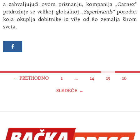
a zahvaljujući ovom priznanju, kompanija „Carnex“
pridružuje se velikoj globalnoj „
Superbrands“
porodici
koja okuplja dobitnike iz više od 80 zemalja širom
sveta.
Kretanje
← PRETHODNO
1
…
14
15
16
članaka
SLEDEĆE →