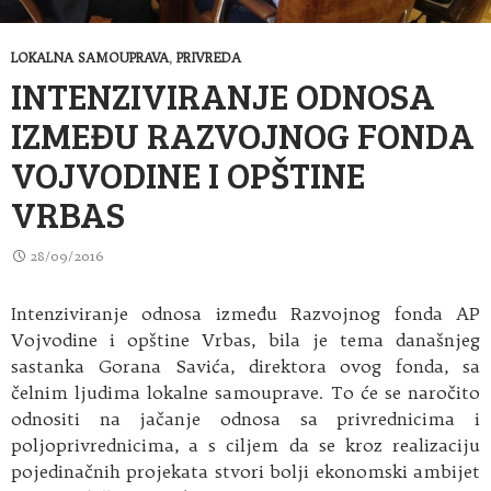
LOKALNA SAMOUPRAVA
,
PRIVREDA
INTENZIVIRANJE ODNOSA
IZMEĐU RAZVOJNOG FONDA
VOJVODINE I OPŠTINE
VRBAS
28/09/2016
Intenziviranje odnosa između Razvojnog fonda AP
Vojvodine i opštine Vrbas, bila je tema današnjeg
sastanka Gorana Savića, direktora ovog fonda, sa
čelnim ljudima lokalne samouprave. To će se naročito
odnositi na jačanje odnosa sa privrednicima i
poljoprivrednicima, a s ciljem da se kroz realizaciju
pojedinačnih projekata stvori bolji ekonomski ambijet