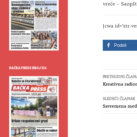
vreće – Saopšt
[cwa id=’str-ve
Podeli
BAČKA PRESS BROJ 216
Kretanje
PRETHODNI ČLAN
članaka
Kreativna radio
SLEDEĆI ČLANAK
Savremena med