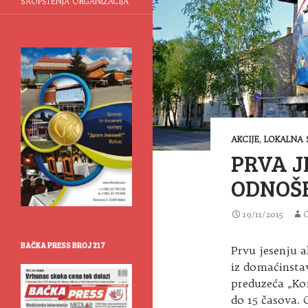
SAOPŠTENJA ORGANIZACIJA
AKCIJE
,
LOKALNA 
PRVA J
ODNOŠE
19/11/2015
BAČKA PRESS BROJ 217
Prvu jesenju a
iz domaćinsta
preduzeća „Ko
do 15 časova.