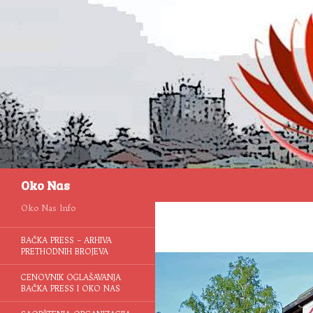
Pretraga
Oko Nas
Oko Nas Info
BAČKA PRESS – ARHIVA
PRETHODNIH BROJEVA
CENOVNIK OGLAŠAVANJA
BAČKA PRESS I OKO NAS