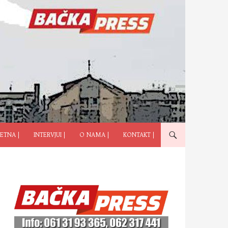
ČI NA SADRŽAJ
ETNA |
INTERVJUI |
O NAMA |
KONTAKT |