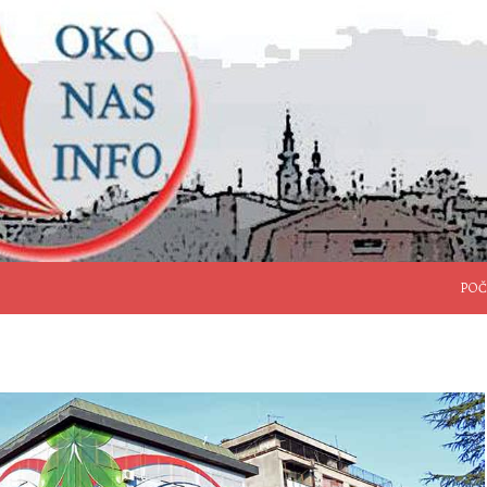
SKO
POČ