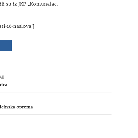
ili su iz JKP „Komunalac.
sti-16-naslova’]
AK
nica
icinska oprema