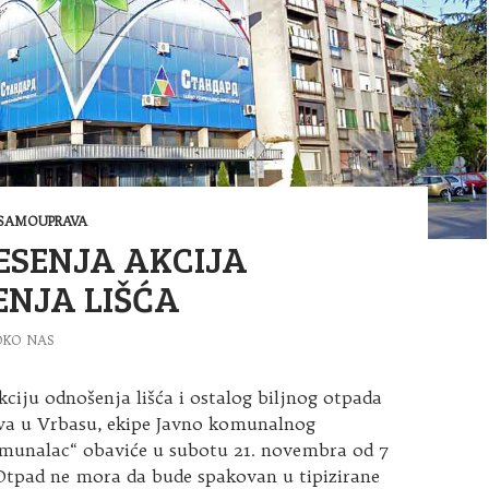
SAMOUPRAVA
ESENJA AKCIJA
NJA LIŠĆA
OKO NAS
kciju odnošenja lišća i ostalog biljnog otpada
va u Vrbasu, ekipe Javno komunalnog
munalac“ obaviće u subotu 21. novembra od 7
 Otpad ne mora da bude spakovan u tipizirane