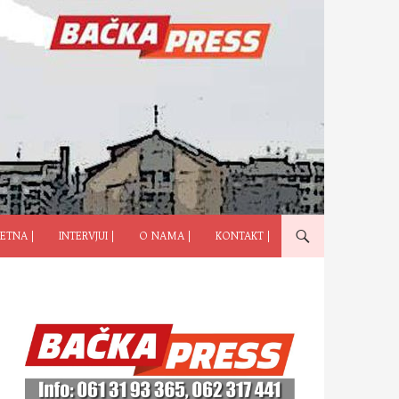
ČI NA SADRŽAJ
ETNA |
INTERVJUI |
O NAMA |
KONTAKT |