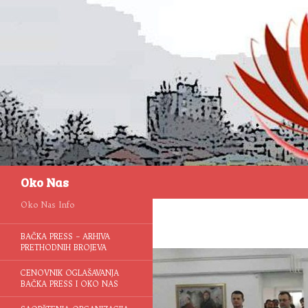
Pretraga
Oko Nas
Oko Nas Info
BAČKA PRESS – ARHIVA
PRETHODNIH BROJEVA
CENOVNIK OGLAŠAVANJA
BAČKA PRESS I OKO NAS