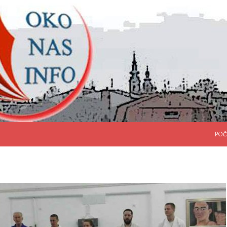
SKO
POČ