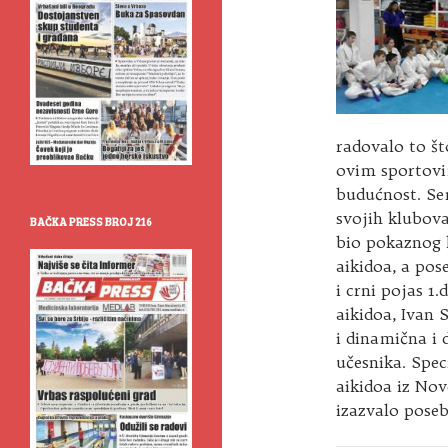
radovalo to št
ovim sportovi
budućnost. Sem
svojih klubova
BAČKA PRESS BROJ 216
bio pokaznog k
aikidoa, a pos
i crni pojas 1
aikidoa, Ivan 
i dinamična i
učesnika. Spec
aikidoa iz Nov
izazvalo poseb