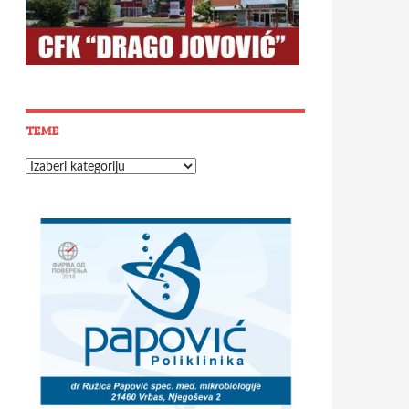
TEME
Teme