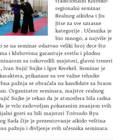
tradicionalni Klubsko-
regionalni seminar
Realnog aikidoa i Jiu
Jitse za sve uzrasne
kategorije . Učesnika je
bio mnogo, a najviše je
o se na seminar odazvao veliki broj dece što
ma i klubovima garantuje svetlu i plodnu
inarom su rukovodili majstori, glavni treneri
, Ivan Sujić Sujke i Igor Kerekeš. Seminar je
araktera, prikazane su sve važne tehnike
ebna pažnja se obraćala na kandidate za braon
.dan. Organizator seminara, majstor realnog
Sujić Sujke je rekao da je atmosfera bila radna
 da je vrlo zadovoljan pokazanim znanjem svih
ijalni gosti su bili majstori Toitsudo Ryu
og Sada čije je prezentovanje aikido veština
nu pažnju i divljenje svih učesnika seminara.