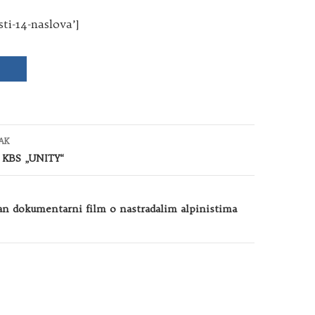
sti-14-naslova’]
AK
 KBS „UNITY“
an dokumentarni film o nastradalim alpinistima