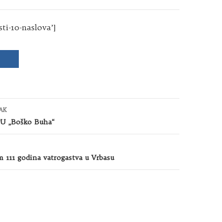
sti-10-naslova’]
AK
U „Boško Buha“
 111 godina vatrogastva u Vrbasu