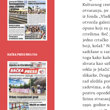
Kulturnog cen
otvaranju, jer
iz fonda „Vlad
otvorila galeri
opusu koji su 
crtežima. Reč 
jedno crtačko s
boji, kolaž.“ 
sadržane u ra
BAČKA PRESS BROJ 216
toga kako kaže
shvata kao uzb
rekla je Jelači
slikarke, Drag
rad uložila pr
radovima, a d
pozivu oprede
širinu stvaran
1990. godine u