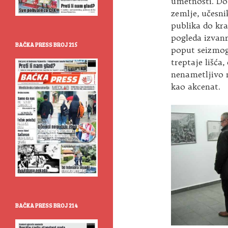
umetnosti. Do 
zemlje, učesni
publika do kra
pogleda izvanre
BAČKA PRESS BROJ 215
poput seizmogr
treptaje lišća,
nenametljivo n
kao akcenat.
BAČKA PRESS BROJ 214