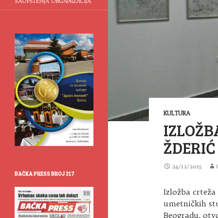
SAOPŠTENJA ORGANIZACIJA
KULTURA
IZLOŽB
ŽDERIĆ
24/12/2015
BAČKA PRESS BROJ 217
Izložba crteža
umetničkih st
Beogradu, otvo