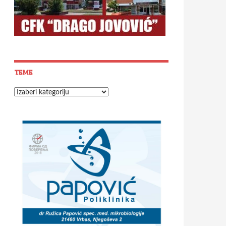
TEME
Teme