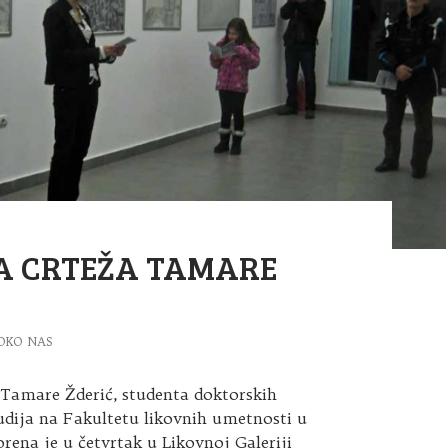
A CRTEŽA TAMARE
OKO NAS
 Tamare Žderić, studenta doktorskih
udija na Fakultetu likovnih umetnosti u
rena je u četvrtak u Likovnoj Galeriji