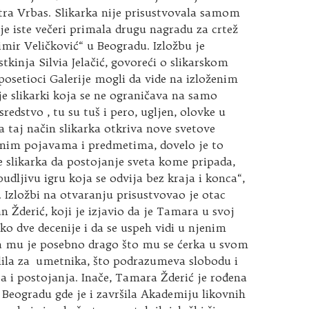
tra Vrbas. Slikarka nije prisustvovala samom
 je iste večeri primala drugu nagradu za crtež
imir Veličković“ u Beogradu. Izložbu je
stkinja Silvia Jelačić, govoreći o slikarskom
posetioci Galerije mogli da vide na izloženim
je slikarki koja se ne ograničava na samo
redstvo , tu su tuš i pero, ugljen, olovke u
Na taj način slikarka otkriva nove svetove
znim pojavama i predmetima, dovelo je to
 slikarka da postojanje sveta kome pripada,
udljivu igru koja se odvija bez kraja i konca“,
ć. Izložbi na otvaranju prisustvovao je otac
an Žderić, koji je izjavio da je Tamara u svoj
eko dve decenije i da se uspeh vidi u njenim
a mu je posebno drago što mu se ćerka u svom
lila za umetnika, što podrazumeva slobodu i
ja i postojanja. Inače, Tamara Žderić je rođena
 Beogradu gde je i završila Akademiju likovnih