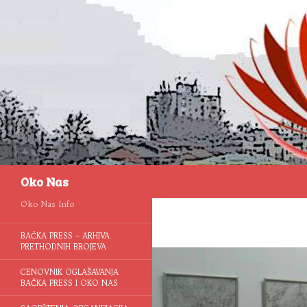
Pretraga
Oko Nas
Oko Nas Info
BAČKA PRESS – ARHIVA
PRETHODNIH BROJEVA
CENOVNIK OGLAŠAVANJA
BAČKA PRESS I OKO NAS