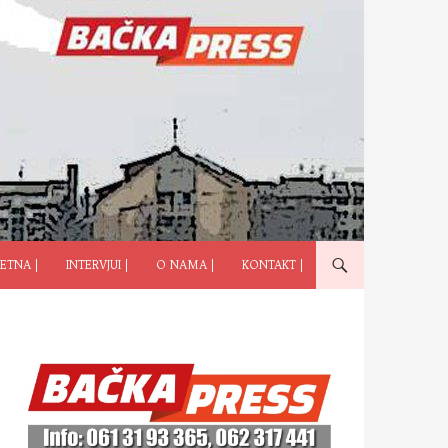
ČI NA SADRŽAJ
ETNA |
INTERVJUI |
O NAMA |
KONTAKT |