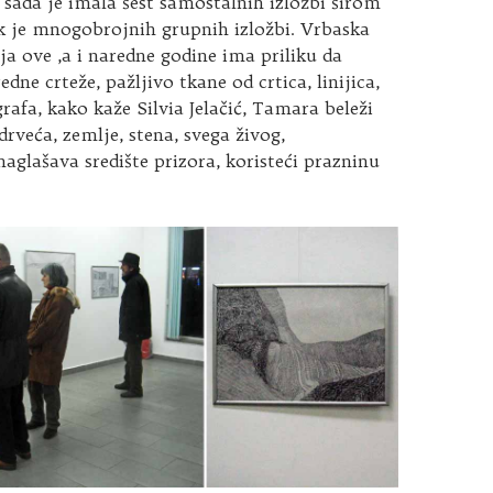
sada je imala šest samostalnih izložbi širom
k je mnogobrojnih grupnih izložbi. Vrbaska
ja ove ,a i naredne godine ima priliku da
dne crteže, pažljivo tkane od crtica, linijica,
afa, kako kaže Silvia Jelačić, Tamara beleži
 drveća, zemlje, stena, svega živog,
aglašava središte prizora, koristeći prazninu