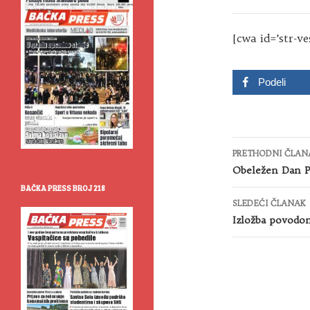
[cwa id=’str-ve
Podeli
Kretanje
PRETHODNI ČLAN
članaka
Obeležen Dan P
BAČKA PRESS BROJ 218
SLEDEĆI ČLANAK
Izložba povodom