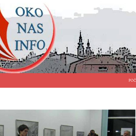
SKO
POČ