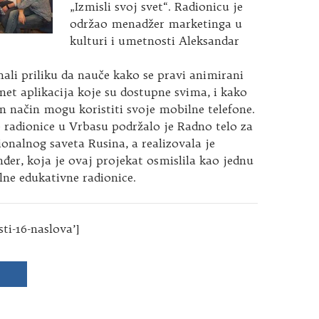
„Izmisli svoj svet“. Radionicu je
održao menadžer marketinga u
kulturi i umetnosti Aleksandar
mali priliku da nauče kako se pravi animirani
rnet aplikacija koje su dostupne svima, i kako
n način mogu koristiti svoje mobilne telefone.
 radionice u Vrbasu podržalo je Radno telo za
nalnog saveta Rusina, a realizovala je
đer, koja je ovaj projekat osmislila kao jednu
ne edukativne radionice.
sti-16-naslova’]