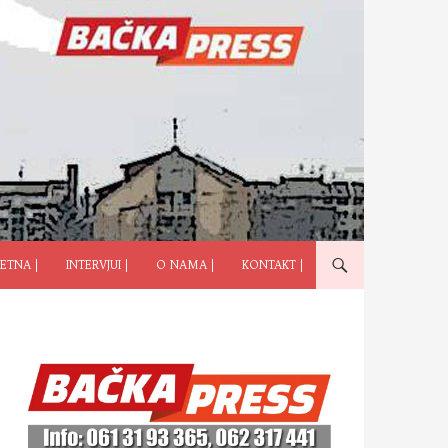
ČI NA SADRŽAJ
ETNA |
INTERVJUI |
O NAMA |
KONTAKT |