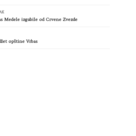
AK
as Medele izgubile od Crvene Zvezde
džet opštine Vrbas