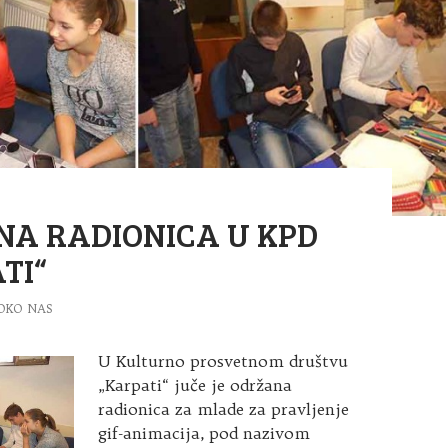
NA RADIONICA U KPD
TI“
OKO NAS
U Kulturno prosvetnom društvu
„Karpati“ juče je održana
radionica za mlade za pravljenje
gif-animacija, pod nazivom