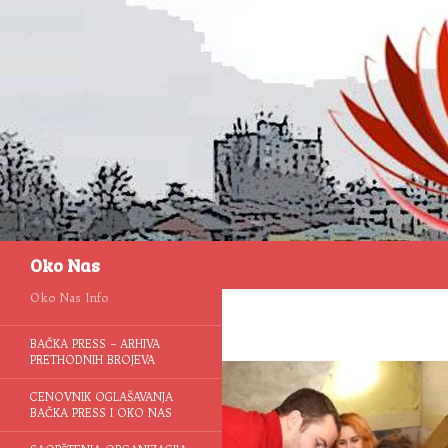
Pretraga
Oko Nas
Oko Nas Info
BAČKA PRESS – ARHIVA
PRETHODNIH BROJEVA
CENOVNIK OGLAŠAVANJA
BAČKA PRESS I OKO NAS