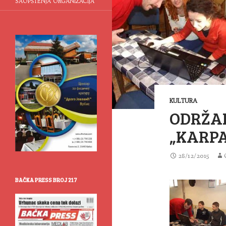
SAOPŠTENJA ORGANIZACIJA
KULTURA
ODRŽA
„KARPA
28/12/2015
BAČKA PRESS BROJ 217