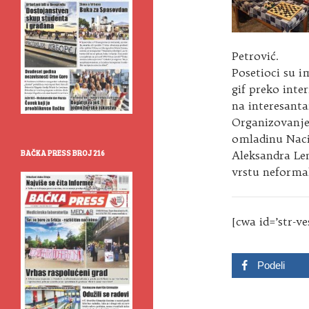
Petrović.
Posetioci su i
gif preko inte
na interesanta
Organizovanje
omladinu Nacio
BAČKA PRESS BROJ 216
Aleksandra Len
vrstu neformal
[cwa id=’str-ve
Podeli