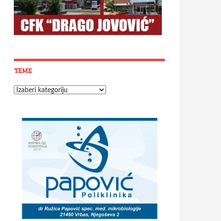
TEME
Teme