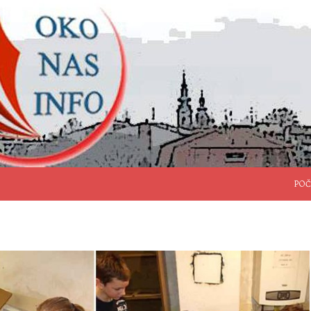
SKO
POČ