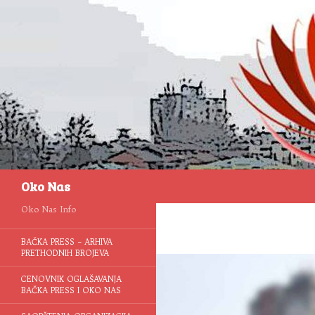
Pretraga
Oko Nas
Oko Nas Info
BAČKA PRESS – ARHIVA
PRETHODNIH BROJEVA
CENOVNIK OGLAŠAVANJA
BAČKA PRESS I OKO NAS