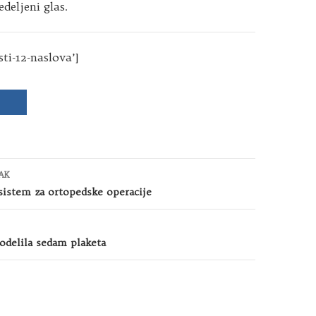
deljeni glas.
sti-12-naslova’]
AK
 sistem za ortopedske operacije
odelila sedam plaketa