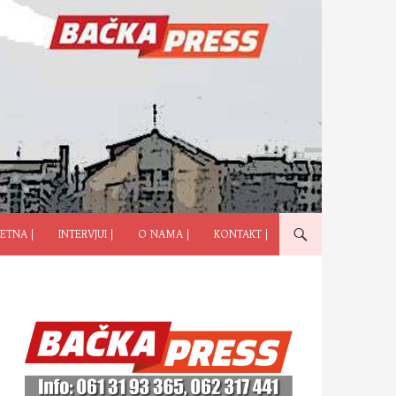
ČI NA SADRŽAJ
ETNA |
INTERVJUI |
O NAMA |
KONTAKT |