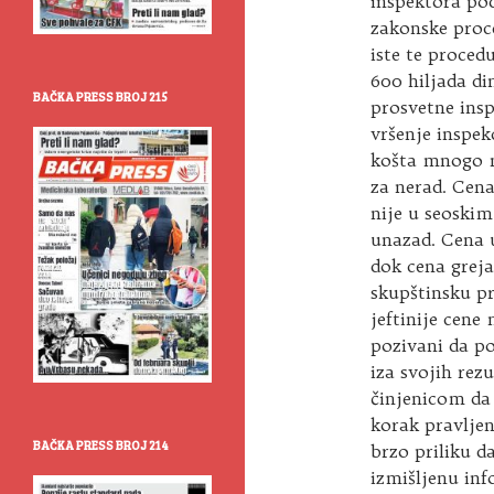
inspektora po
zakonske proc
iste te proced
600 hiljada di
BAČKA PRESS BROJ 215
prosvetne insp
vršenje inspek
košta mnogo m
za nerad. Cena 
nije u seoski
unazad. Cena 
dok cena greja
skupštinsku pr
jeftinije cene
pozivani da p
iza svojih rez
činjenicom da
korak pravljen
BAČKA PRESS BROJ 214
brzo priliku 
izmišljenu inf