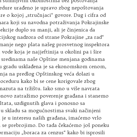
d sumnjivim okolnostima bez poštovanja
edure urađeno je upravo zbog nepoštovanja
ure o kojoj „stručnjaci“ govore. Dug i cifra od
nara koji su navodna potraživanja Pokrajinske
ekcije duplo su manji, ali je činjenica da
cijskog nadzora od strane Pokrajine „za rad“
anje nego plata našeg prosvetnog inspektora
vode koja je najjeftinija u okolini pa i šire
m sredinama naše Opštine menjana godinama
u gradu usklađena je sa ekonomskom cenom,
nja na predlog Opštinskog veća dolazi u
oceduru kako bi se cene korigovale zbog
 mazuta na tržištu. Iako smo u više navrata
onovo zatražimo poverenje građana i stanemo
ultata, uzdignutih glava i ponosno sa
 u skladu sa mogućnostima svaki načinjeni
 je u interesu naših građana, imaćemo vrlo
da se prebrojimo. Do tada čekaćemo još poneku
ormaciju „boraca za cenzus“ kako bi isprosili