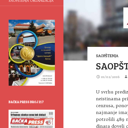
SAOPŠTENJA ORGANIZACIJA
SAOPŠTENJA
SAOPŠT
01/02/2016
U svrhu predi
neistinama pri
BAČKA PRESS BROJ 217
cenzusa, ponov
najmanje imaj
potrošili 489 
dinara doveli