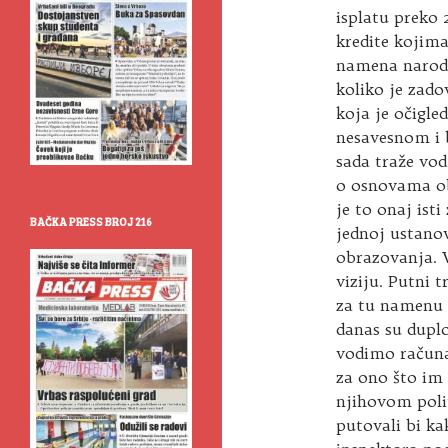
isplatu preko 
kredite kojima
namena narod 
koliko je zad
koja je očigl
nesavesnom i 
sada traže vod
o osnovama obr
je to onaj ist
BAČKA PRESS BROJ 216
jednoj ustano
obrazovanja. 
viziju. Putni 
za tu namenu 
danas su duplo
vodimo računa 
za ono što im
njihovom poli
putovali bi ka