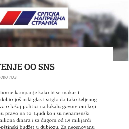
ENJE OO SNS
OKO NAS
zborne kampanje kako bi se makar i
dobio još neki glas i stiglo do tako željenog
o o lošoj politici na lokalu govore oni koji
u pravo na to. Ljudi koji su nenamenski
miliona dinara i sa dugom od 1.5 milijardi
 opštinski budžet u dubiozu. Za neosnovanu