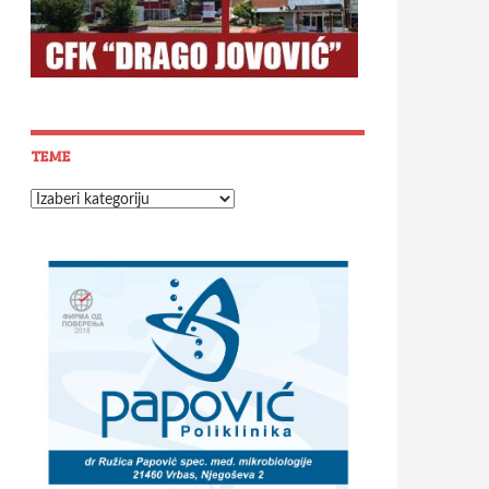
TEME
Teme