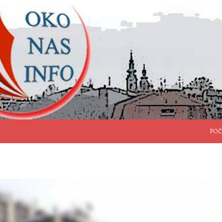
SKO
POČ