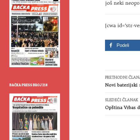
još neki neopre
[cwa id=’str-ve
Podeli
Kretanje
PRETHODNI ČLAN
članaka
Novi baterijski
BAČKA PRESS BROJ 218
SLEDEĆI ČLANAK
Opština Vrbas d