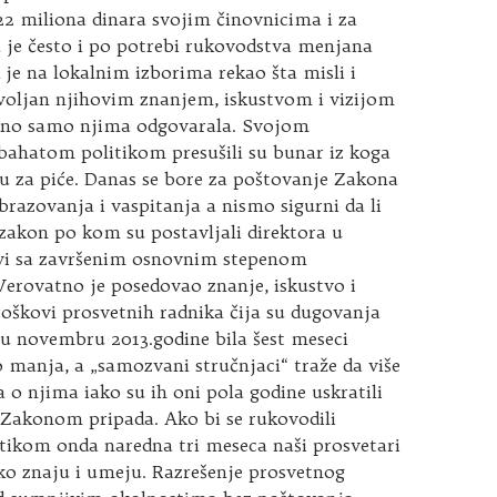
22 miliona dinara svojim činovnicima i za
 je često i po potrebi rukovodstva menjana
je na lokalnim izborima rekao šta misli i
ovoljan njihovim znanjem, iskustvom i vizijom
edno samo njima odgovarala. Svojom
bahatom politikom presušili su bunar iz koga
u za piće. Danas se bore za poštovanje Zakona
azovanja i vaspitanja a nismo sigurni da li
i zakon po kom su postavljali direktora u
vi sa završenim osnovnim stepenom
Verovatno je posedovao znanje, iskustvo i
troškovi prosvetnih radnika čija su dugovanja
u novembru 2013.godine bila šest meseci
 manja, a „samozvani stručnjaci“ traže da više
o njima iako su ih oni pola godine uskratili
 Zakonom pripada. Ako bi se rukovodili
tikom onda naredna tri meseca naši prosvetari
ko znaju i umeju. Razrešenje prosvetnog