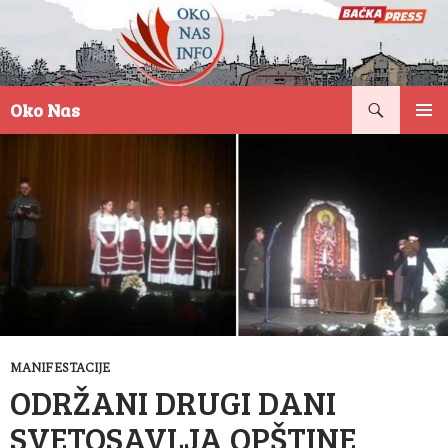
Pretraga
Oko Nas
SKOČI
PRIMAR
NA
IZBORN
SADRŽAJ
MANIFESTACIJE
ODRŽANI DRUGI DANI
SVETOSAVLJA OPŠTINE