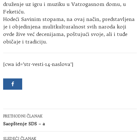
druženje uz igru i muziku u Vatrogasnom domu, u
Feketiću.
Hodeći Savinim stopama, na ovaj način, predstavljena
je i objedinjena mulitkulturalnost svih naroda koji
ovde žive već decenijama, poštujući svoje, ali i tuđe
običaje i tradiciju.
[cwa id=’str-vesti-14-naslova’]
Kretanje
PRETHODNI ČLANAK
članaka
Saopštenje SDS – a
SLEDEĆI ČLANAK