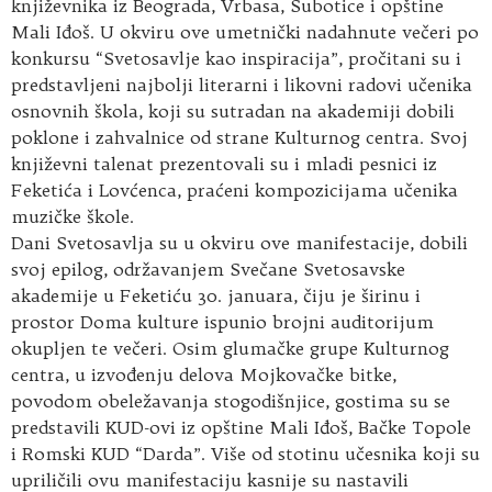
književnika iz Beograda, Vrbasa, Subotice i opštine
Mali Iđoš. U okviru ove umetnički nadahnute večeri po
konkursu “Svetosavlje kao inspiracija”, pročitani su i
predstavljeni najbolji literarni i likovni radovi učenika
osnovnih škola, koji su sutradan na akademiji dobili
poklone i zahvalnice od strane Kulturnog centra. Svoj
književni talenat prezentovali su i mladi pesnici iz
Feketića i Lovćenca, praćeni kompozicijama učenika
muzičke škole.
Dani Svetosavlja su u okviru ove manifestacije, dobili
svoj epilog, održavanjem Svečane Svetosavske
akademije u Feketiću 30. januara, čiju je širinu i
prostor Doma kulture ispunio brojni auditorijum
okupljen te večeri. Osim glumačke grupe Kulturnog
centra, u izvođenju delova Mojkovačke bitke,
povodom obeležavanja stogodišnjice, gostima su se
predstavili KUD-ovi iz opštine Mali Iđoš, Bačke Topole
i Romski KUD “Darda”. Više od stotinu učesnika koji su
upriličili ovu manifestaciju kasnije su nastavili