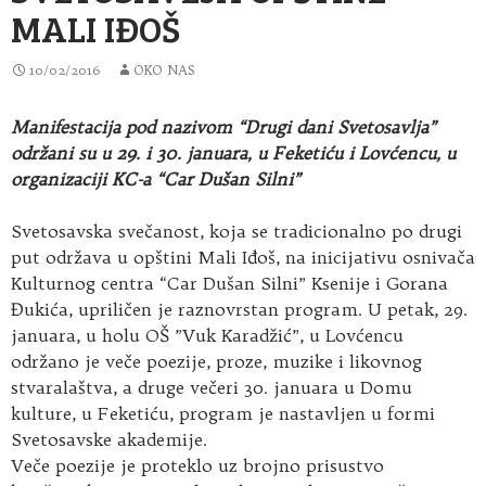
MALI IĐOŠ
10/02/2016
OKO NAS
Manifestacija pod nazivom “Drugi dani Svetosavlja”
održani su u 29. i 30. januara, u Feketiću i Lovćencu, u
organizaciji KC-a “Car Dušan Silni”
Svetosavska svečanost, koja se tradicionalno po drugi
put održava u opštini Mali Iđoš, na inicijativu osnivača
Kulturnog centra “Car Dušan Silni” Ksenije i Gorana
Đukića, upriličen je raznovrstan program. U petak, 29.
januara, u holu OŠ ”Vuk Karadžić”, u Lovćencu
održano je veče poezije, proze, muzike i likovnog
stvaralaštva, a druge večeri 30. januara u Domu
kulture, u Feketiću, program je nastavljen u formi
Svetosavske akademije.
Veče poezije je proteklo uz brojno prisustvo