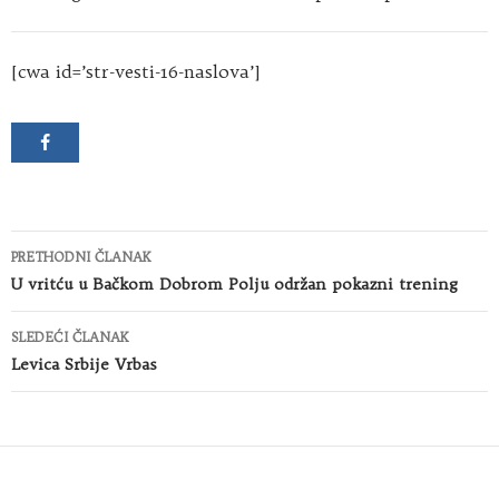
[cwa id=’str-vesti-16-naslova’]
Kretanje
PRETHODNI ČLANAK
članaka
U vritću u Bačkom Dobrom Polju održan pokazni trening
SLEDEĆI ČLANAK
Levica Srbije Vrbas