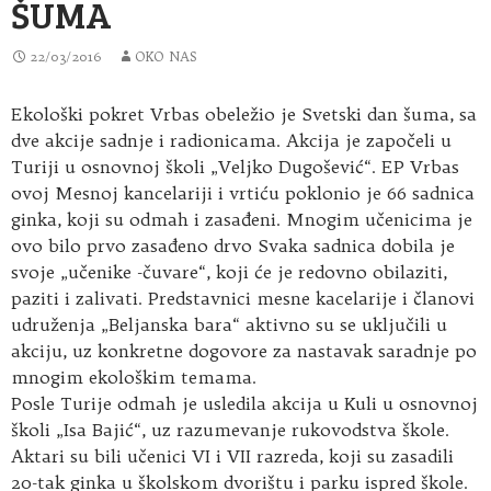
ŠUMA
22/03/2016
OKO NAS
Ekološki pokret Vrbas obeležio je Svetski dan šuma, sa
dve akcije sadnje i radionicama. Akcija je započeli u
Turiji u osnovnoj školi „Veljko Dugošević“. EP Vrbas
ovoj Mesnoj kancelariji i vrtiću poklonio je 66 sadnica
ginka, koji su odmah i zasađeni. Mnogim učenicima je
ovo bilo prvo zasađeno drvo Svaka sadnica dobila je
svoje „učenike -čuvare“, koji će je redovno obilaziti,
paziti i zalivati. Predstavnici mesne kacelarije i članovi
udruženja „Beljanska bara“ aktivno su se uključili u
akciju, uz konkretne dogovore za nastavak saradnje po
mnogim ekološkim temama.
Posle Turije odmah je usledila akcija u Kuli u osnovnoj
školi „Isa Bajić“, uz razumevanje rukovodstva škole.
Aktari su bili učenici VI i VII razreda, koji su zasadili
20-tak ginka u školskom dvorištu i parku ispred škole.