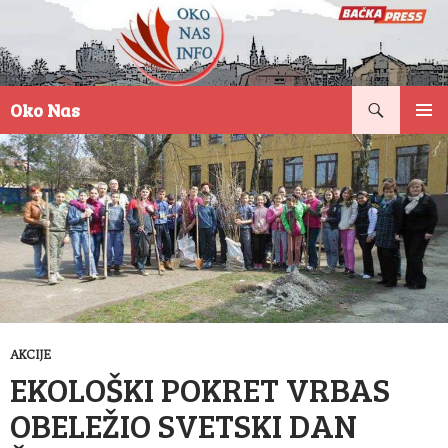
Pretraga
Oko Nas
SKOČI
PRIMAR
NA
IZBORN
SADRŽAJ
AKCIJE
EKOLOŠKI POKRET VRBAS
OBELEŽIO SVETSKI DAN