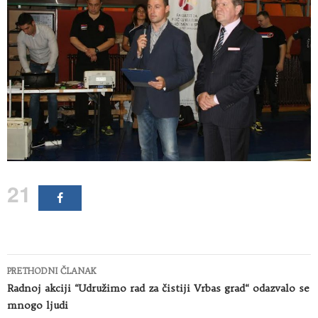
21
Kretanje
PRETHODNI ČLANAK
članaka
Radnoj akciji “Udružimo rad za čistiji Vrbas grad“ odazvalo se
mnogo ljudi