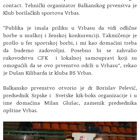
contact. Tehnički organizator Balkanskog prvenstva je
Klub borilačkih sportova Vrbas.
“Publika je imala priliku u Vrbasu da vidi odlične
borbe u muškoj i ženskoj konkurenciji. Takmičenje je
prošlo u fer sportskoj borbi, i mi kao domaćini treba
da budemo zadovoljni. Posebno bi se zahvalio
rukovodstvu CFK i lokalnoj samoupravi koji su
omogućili da se ovo prvenstvo održi u Vrbasu”, rekao
je Dušan Kilibarda iz kluba BS Vrbas.
Balkansko prvenstvo otvorio je dr Borislav Pelević,
predsednik Srpske i Svetske kik-boks organizacije i u
ime domaćina Milan Glušac, zamenik predsednika
opštine Vrbas.