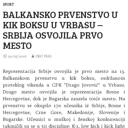
SPORT
BALKANSKO PRVENSTVO U
KIK BOKSU U VRBASU –
SRBIJA OSVOJILA PRVO
MESTO
29/05/2016
OKO NAS
Reprezentacija Srbije osvojila je prvo mesto na 13.
Balkanskom prvenstvu u kik boksu, osdržanom
proteklog vikenda u CFK “Drago Jovović” u Vrbasu.
Drugo mesto osvojila je reprezentacija Bosne i
Hercegovine, dok je Bugarska zauzela treće mesto. Na
prvenstvu se okupilo 170 učesnika iz Srbije, Bosne i
Hercegovine, Crne Gore, Makedonije, Slovenije i
Bugarske. Učesnici u muškoj i ženskoj konkurenciji
takmičili su se u tri discipline: K-1, low kick i kick light