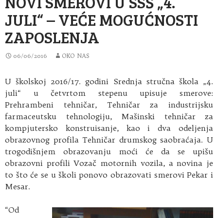
NOVI SMEROVI U SSŠ „4.
JULI“ – VEĆE MOGUĆNOSTI
ZAPOSLENJA
06/06/2016
OKO NAS
U školskoj 2016/17. godini Srednja stručna škola „4.
juli“ u četvrtom stepenu upisuje smerove:
Prehrambeni tehničar, Tehničar za industrijsku
farmaceutsku tehnologiju, Mašinski tehničar za
kompjutersko konstruisanje, kao i dva odeljenja
obrazovnog profila Tehničar drumskog saobraćaja. U
trogodišnjem obrazovanju moći će da se upišu
obrazovni profili Vozač motornih vozila, a novina je
to što će se u školi ponovo obrazovati smerovi Pekar i
Mesar.
“Od