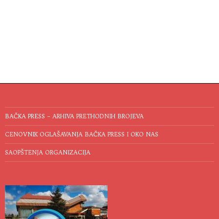
BAČKA PRESS – ARHIVA PRETHODNIH BROJEVA
CENOVNIK OGLAŠAVANJA BAČKA PRESS I OKO NAS
SAOPŠTENJA ORGANIZACIJA