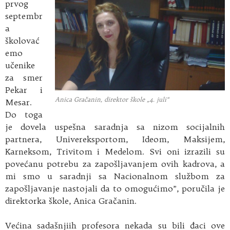
prvog
septembr
a
školovać
emo
učenike
za smer
Pekar i
Anica Gračanin, direktor škole „4. juli“
Mesar.
Do toga
je dovela uspešna saradnja sa nizom socijalnih
partnera, Univereksportom, Ideom, Maksijem,
Karneksom, Trivitom i Medelom. Svi oni izrazili su
povećanu potrebu za zapošljavanjem ovih kadrova, a
mi smo u saradnji sa Nacionalnom službom za
zapošljavanje nastojali da to omogućimo”, poručila je
direktorka škole, Anica Gračanin.
Većina sadašnjiih profesora nekada su bili đaci ove