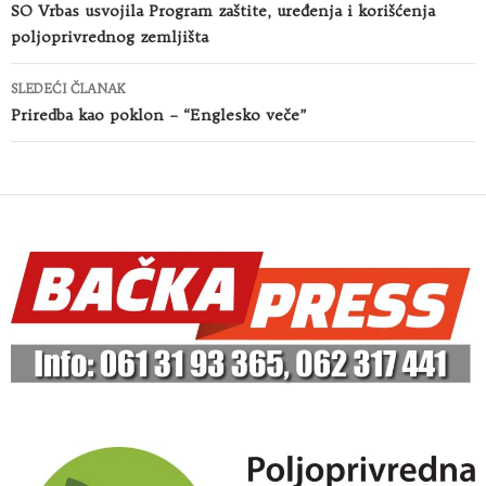
članaka
SO Vrbas usvojila Program zaštite, uređenja i korišćenja
poljoprivrednog zemljišta
SLEDEĆI ČLANAK
Priredba kao poklon – “Englesko veče”