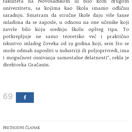
fakulteta na Novosadskom ili bilo kom drugom
univerzitetu, sa kojima kao škola imamo odličnu
saradnju. Smatram da stručne škole daju više šanse
mladima da se zaposle, u odnosu na one učenike koji
završe bilo koju srednju školu opšteg tipa. To
potkrepljuje ne samo teoretsko već i praktično
iskustvo mladog čoveka od 19 godina koji, sem što se
može odmah zaposliti u industriji ili poljoprivredi, ima
i mogućnost osnivanja samostalne delatnosti“, rekla je
direktorka Gračanin.
69
Kretanje
PRETHODNI ČLANAK