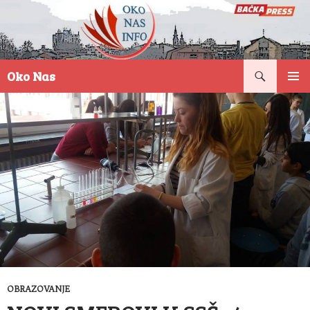
Pretraga
Oko Nas
SKOČI
PRIMAR
NA
IZBORN
SADRŽAJ
OBRAZOVANJE