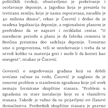
političkih tvrdnji, obustavljeno je prekrivanje i
orošavanje deponije, a Jagodina koja je preuzela tu
tretiranu zemlju, koja je nama osporavana, zaradila je
40 miliona dinara”, rekao je Čurović i dodao da je
urađena legalizacija deponije, a regionalnim planom je
predviđeno da se napravi i reciklažni centar. “U
narednom periodu u planu je da fabrika cementa iz
Beočina preuzima deo sadržaja deponije. Trenutno
smo u pregovorima, vrši se uzorkovanje i treba da se
utvrdi koliko ta materija gori i može li da koristi kao
energent”, istakao je Čurović.
Govoreći o negodovanju građana koji su dobili
uvećane račune za vodu, Čurović je naglasio da je
osnovni problem u stambenim zgradama koje još uvek
nemaju formirane skupštine stanara. “Problem u
zgradama su stare instalacije koje su u vlasništvu
stanara. Takođe je važno da su prijavljeni svi članovi
domaćinstva. Predsednik skupštine stanara je pravno