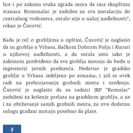
lice i po zakonu svaka zgrada mora da ima skupštinu
stanara. Komunalac je zadužen za svu instalaciju do
centralnog vodomera, ostalo nije u našoj nadležnosti”,
rekao je Čurović.
Kada je reč o grobljima u opštini, Čurović je naglasio
da su groblja u Vrbasu, Bačkom Dobrom Polju i Kucuri
u njihovoj nadležnosti, a da ostala nisu iako je
zakonom predviđeno da sva groblja moraju da budu u
ingerenciji javnih preduzeća. Nedavno je gradsko
groblje u Vrbasu izdeljeno po zonama, i još se uvek
radi na prebrojavanju grobnih mesta i uređenju.
Čurović je naglasio da su radnici JKP “Komulac”
zaduženi za košenje prelaza na gradskom groblju, a ne
i za obržavanje samih grobnih mesta, za ovu dodatnu
uslugu građani moraju posebno da plate.