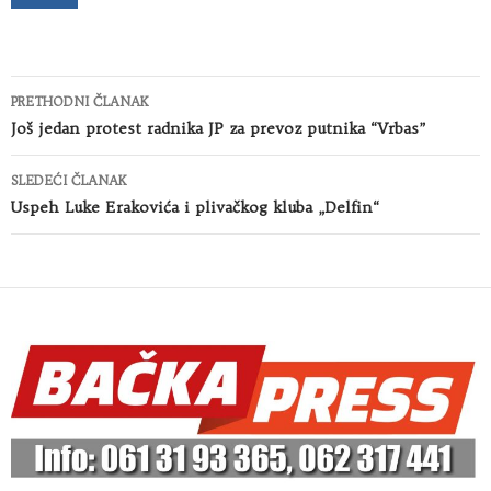
Kretanje
PRETHODNI ČLANAK
članaka
Još jedan protest radnika JP za prevoz putnika “Vrbas”
SLEDEĆI ČLANAK
Uspeh Luke Erakovića i plivačkog kluba „Delfin“