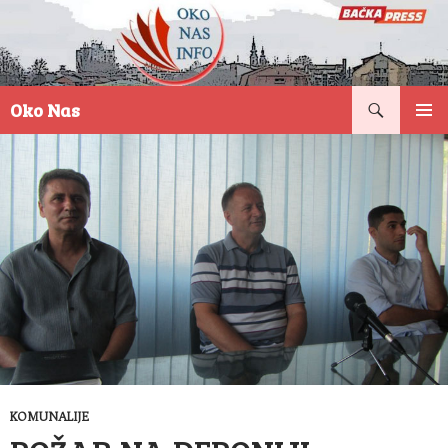
Pretraga
Oko Nas
SKOČI
PRIMAR
NA
IZBORN
SADRŽAJ
KOMUNALIJE