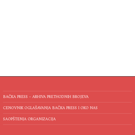
BAČKA PRESS – ARHIVA PRETHODNIH BROJEVA
CENOVNIK OGLAŠAVANJA BAČKA PRESS I OKO NAS
SAOPŠTENJA ORGANIZACIJA