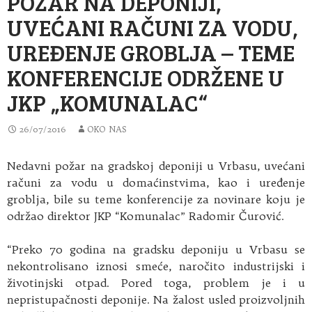
POŽAR NA DEPONIJI,
UVEĆANI RAČUNI ZA VODU,
UREĐENJE GROBLJA – TEME
KONFERENCIJE ODRŽENE U
JKP „KOMUNALAC“
26/07/2016
OKO NAS
Nedavni požar na gradskoj deponiji u Vrbasu, uvećani
računi za vodu u domaćinstvima, kao i uređenje
groblja, bile su teme konferencije za novinare koju je
održao direktor JKP “Komunalac” Radomir Čurović.
“Preko 70 godina na gradsku deponiju u Vrbasu se
nekontrolisano iznosi smeće, naročito industrijski i
životinjski otpad. Pored toga, problem je i u
nepristupačnosti deponije. Na žalost usled proizvoljnih