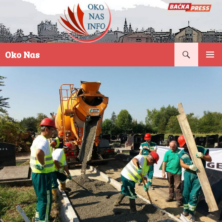
Pretraga
Oko Nas
SKOČI
PRIMAR
NA
IZBORN
SADRŽAJ