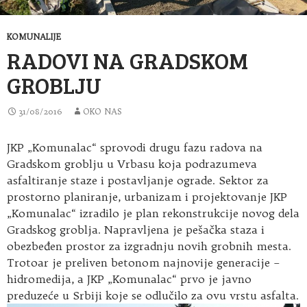
KOMUNALIJE
RADOVI NA GRADSKOM
GROBLJU
31/08/2016
OKO NAS
JKP „Komunalac“ sprovodi drugu fazu radova na
Gradskom groblju u Vrbasu koja podrazumeva
asfaltiranje staze i postavljanje ograde. Sektor za
prostorno planiranje, urbanizam i projektovanje JKP
„Komunalac“ izradilo je plan rekonstrukcije novog dela
Gradskog groblja. Napravljena je pešačka staza i
obezbeđen prostor za izgradnju novih grobnih mesta.
Trotoar je preliven betonom najnovije generacije –
hidromedija, a JKP „Komunalac“ prvo je javno
preduzeće u Srbiji koje se odlučilo za ovu vrstu asfalta.