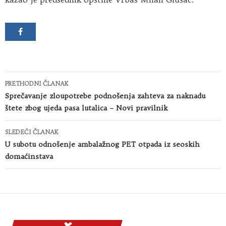
Kretanje
PRETHODNI ČLANAK
članaka
Sprečavanje zloupotrebe podnošenja zahteva za naknadu
štete zbog ujeda pasa lutalica – Novi pravilnik
SLEDEĆI ČLANAK
U subotu odnošenje ambalažnog PET otpada iz seoskih
domaćinstava