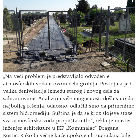
„Najveći problem je predstavljalo odvođenje
atmosferskih voda u ovom delu groblja. Postojala je i
velika denivelacija između starog i novog dela za
sahranjivanje. Analizom više mogućnosti došli smo do
najboljeg rešenja, odnosno, odlučili smo da primenimo
sistem hidromediju. Suština je da se kroz slojeve staze
sva atmosferska voda propušta u tlo“, rekla je master
inženjer arhitekture u JKP „Komunalac“ Dragana
Kostić. Kako bi večne kuće upokojenih sugrađana bile