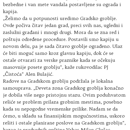
bezbedne i van mete vandala postavljene su ograda i
kapija.
„Želimo da u potpunosti uredimo Gradsko groblje.
Ovde počiva čitav jedan grad, preci svih nas, ugledni i
zaslužni građani i mnogi drugi. Mora da se zna red i
poštuju određene procedure. Postavili smo kapiju u
novom delu, pa je sada čitavo groblje ograđeno. Ulaz
će biti moguć samo kroz glavnu kapiju, dok će se
ostale otvarati za verske praznike kada se očekuju
masovnije posete groblju“, kaže rukovodilac PJ
„Čistoća“ Alen Bulajić.
Radove na Gradskom groblju podržala je lokalna
samouprava. „Deveta zona Gradskog groblja konačno
je dobila više nego pristojnu stazu. Ovim poduhvatom
rešiće se problem prilaza grobnim mestima, posebno
kada su nepogodne vremenske prilike. Nadam se da
ćemo, u skladu sa finansijskim mogućnostima, uskoro
rešiti i ostale planirane poslove na Gradskom groblju“,
kazao je predsednik opštine Vrbas Milan Glušac.