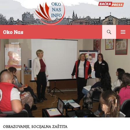
Pretraga
Oko Nas
SKOČI
PRIMAR
NA
IZBORN
SADRŽAJ
OBRAZOVANJE
,
SOCIJALNA ZAŠTITA