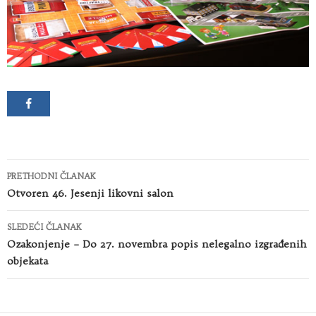
Kretanje
PRETHODNI ČLANAK
članaka
Otvoren 46. Jesenji likovni salon
SLEDEĆI ČLANAK
Ozakonjenje – Do 27. novembra popis nelegalno izgrađenih
objekata