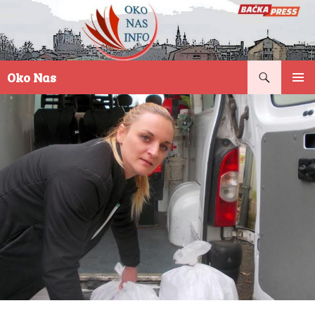
Pretraga
Oko Nas
SKOČI
PRIMAR
NA
IZBORN
SADRŽAJ