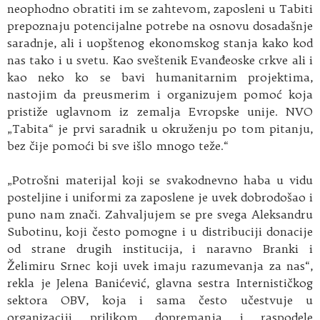
neophodno obratiti im se zahtevom, zaposleni u Tabiti
prepoznaju potencijalne potrebe na osnovu dosadašnje
saradnje, ali i uopštenog ekonomskog stanja kako kod
nas tako i u svetu. Kao sveštenik Evanđeoske crkve ali i
kao neko ko se bavi humanitarnim projektima,
nastojim da preusmerim i organizujem pomoć koja
pristiže uglavnom iz zemalja Evropske unije. NVO
„Tabita“ je prvi saradnik u okruženju po tom pitanju,
bez čije pomoći bi sve išlo mnogo teže.“
„Potrošni materijal koji se svakodnevno haba u vidu
posteljine i uniformi za zaposlene je uvek dobrodošao i
puno nam znači. Zahvaljujem se pre svega Aleksandru
Subotinu, koji često pomogne i u distribuciji donacije
od strane drugih institucija, i naravno Branki i
Želimiru Srnec koji uvek imaju razumevanja za nas“,
rekla je Jelena Banićević, glavna sestra Internističkog
sektora OBV, koja i sama često učestvuje u
organizaciji prilikom dopremanja i raspodele