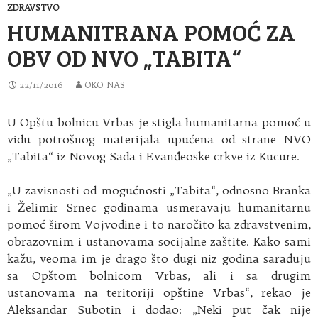
ZDRAVSTVO
HUMANITRANA POMOĆ ZA
OBV OD NVO „TABITA“
22/11/2016
OKO NAS
U Opštu bolnicu Vrbas je stigla humanitarna pomoć u
vidu potrošnog materijala upućena od strane NVO
„Tabita“ iz Novog Sada i Evanđeoske crkve iz Kucure.
„U zavisnosti od mogućnosti „Tabita“, odnosno Branka
i Želimir Srnec godinama usmeravaju humanitarnu
pomoć širom Vojvodine i to naročito ka zdravstvenim,
obrazovnim i ustanovama socijalne zaštite. Kako sami
kažu, veoma im je drago što dugi niz godina sarađuju
sa Opštom bolnicom Vrbas, ali i sa drugim
ustanovama na teritoriji opštine Vrbas“, rekao je
Aleksandar Subotin i dodao: „Neki put čak nije