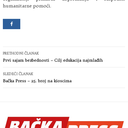
humanitarne pomoći.
Kretanje
PRETHODNI ČLANAK
članaka
Prvi sajam bezbednosti – Cilj edukacija najmlađih
SLEDEĆI ČLANAK
Bačka Press – 25. broj na kioscima