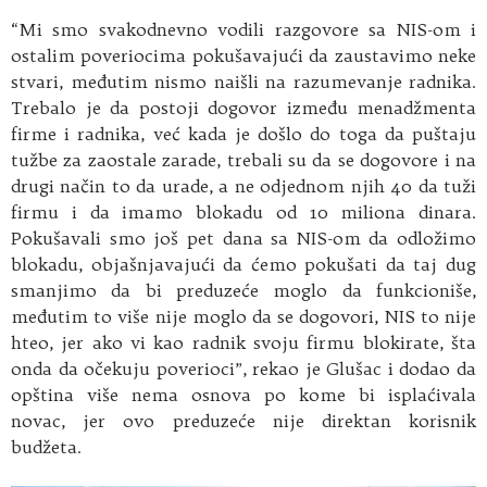
“Mi smo svakodnevno vodili razgovore sa NIS-om i
ostalim poveriocima pokušavajući da zaustavimo neke
stvari, međutim nismo naišli na razumevanje radnika.
Trebalo je da postoji dogovor između menadžmenta
firme i radnika, već kada je došlo do toga da puštaju
tužbe za zaostale zarade, trebali su da se dogovore i na
drugi način to da urade, a ne odjednom njih 40 da tuži
firmu i da imamo blokadu od 10 miliona dinara.
Pokušavali smo još pet dana sa NIS-om da odložimo
blokadu, objašnjavajući da ćemo pokušati da taj dug
smanjimo da bi preduzeće moglo da funkcioniše,
međutim to više nije moglo da se dogovori, NIS to nije
hteo, jer ako vi kao radnik svoju firmu blokirate, šta
onda da očekuju poverioci”, rekao je Glušac i dodao da
opština više nema osnova po kome bi isplaćivala
novac, jer ovo preduzeće nije direktan korisnik
budžeta.