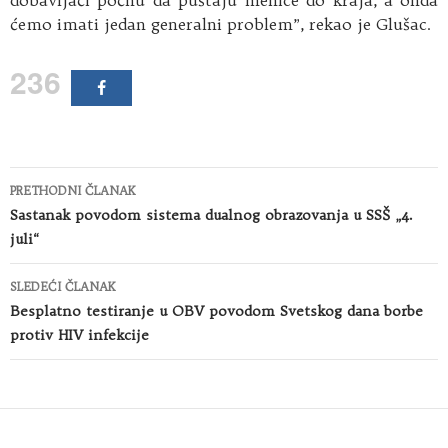
ćemo imati jedan generalni problem”, rekao je Glušac.
236
Kretanje
PRETHODNI ČLANAK
članaka
Sastanak povodom sistema dualnog obrazovanja u SSŠ „4.
juli“
SLEDEĆI ČLANAK
Besplatno testiranje u OBV povodom Svetskog dana borbe
protiv HIV infekcije