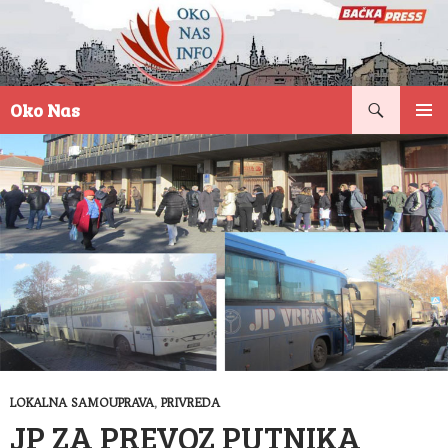
Pretraga
Oko Nas
SKOČI
PRIMAR
NA
IZBORN
SADRŽAJ
LOKALNA SAMOUPRAVA
,
PRIVREDA
JP ZA PREVOZ PUTNIKA