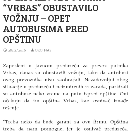
“VRBAS” OBUSTAVILO
VOŽNJU – OPET
AUTOBUSIMA PRED
OPŠTINU
28/11/2016
OKO NAS
Zaposleni u Javnom preduzeću za prevoz putnika
Vrbas, danas su obustavili vožnju, tako da autobusi
ovog prevoznika nisu saobraćali. Nezadovoljni zbog
situacije u preduzeću i neizmirenih 11 zarada, parkirali
su autobuse neko vreme na putu ispred opštine. Oni
očekuju da im opština Vrbas, kao osnivač iznađe
rešenje.
“Treba neko da bude garant za ovu firmu. Opština
treba da nam pomogne, jer je osnivač preduzeća.