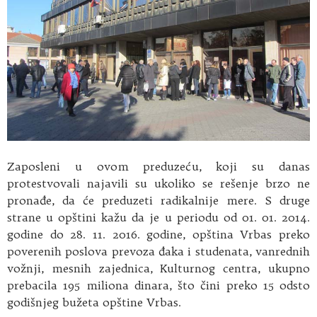
Zaposleni u ovom preduzeću, koji su danas
protestvovali najavili su ukoliko se rešenje brzo ne
pronađe, da će preduzeti radikalnije mere. S druge
strane u opštini kažu da je u periodu od 01. 01. 2014.
godine do 28. 11. 2016. godine, opština Vrbas preko
poverenih poslova prevoza đaka i studenata, vanrednih
vožnji, mesnih zajednica, Kulturnog centra, ukupno
prebacila 195 miliona dinara, što čini preko 15 odsto
godišnjeg bužeta opštine Vrbas.