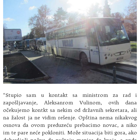
“Stupio sam u kontakt sa ministrom za rad i
zapošljavanje, Aleksanrom Vulinom, ovih dana
očekujemo kontkt sa nekim od državnih sekretara, ali
na žalost ja ne vidim rešenje. Opština nema nikakvog
osnova da ovom preduzeću prebacimo novac, a niko
im te pare neće pokloniti. Može situacija biti gora, ako
dobavljači počnu da puštaju menice do kraja, a onda