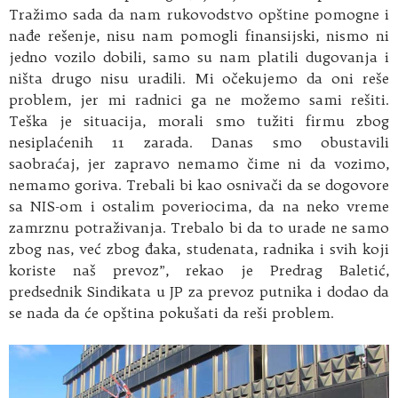
Tražimo sada da nam rukovodstvo opštine pomogne i
nađe rešenje, nisu nam pomogli finansijski, nismo ni
jedno vozilo dobili, samo su nam platili dugovanja i
ništa drugo nisu uradili. Mi očekujemo da oni reše
problem, jer mi radnici ga ne možemo sami rešiti.
Teška je situacija, morali smo tužiti firmu zbog
nesiplaćenih 11 zarada. Danas smo obustavili
saobraćaj, jer zapravo nemamo čime ni da vozimo,
nemamo goriva. Trebali bi kao osnivači da se dogovore
sa NIS-om i ostalim poveriocima, da na neko vreme
zamrznu potraživanja. Trebalo bi da to urade ne samo
zbog nas, već zbog đaka, studenata, radnika i svih koji
koriste naš prevoz”, rekao je Predrag Baletić,
predsednik Sindikata u JP za prevoz putnika i dodao da
se nada da će opština pokušati da reši problem.