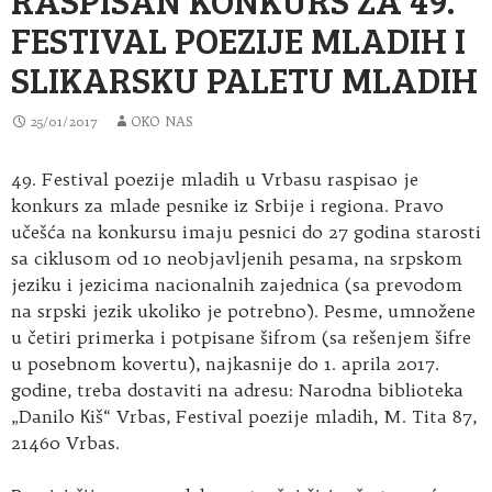
FESTIVAL POEZIJE MLADIH I
SLIKARSKU PALETU MLADIH
25/01/2017
OKO NAS
49. Festival poezije mladih u Vrbasu raspisao je
konkurs za mlade pesnike iz Srbije i regiona. Pravo
učešća na konkursu imaju pesnici do 27 godina starosti
sa ciklusom od 10 neobjavljenih pesama, na srpskom
jeziku i jezicima nacionalnih zajednica (sa prevodom
na srpski jezik ukoliko je potrebno). Pesme, umnožene
u četiri primerka i potpisane šifrom (sa rešenjem šifre
u posebnom kovertu), najkasnije do 1. aprila 2017.
godine, treba dostaviti na adresu: Narodna biblioteka
„Danilo Кiš“ Vrbas, Festival poezije mladih, M. Tita 87,
21460 Vrbas.