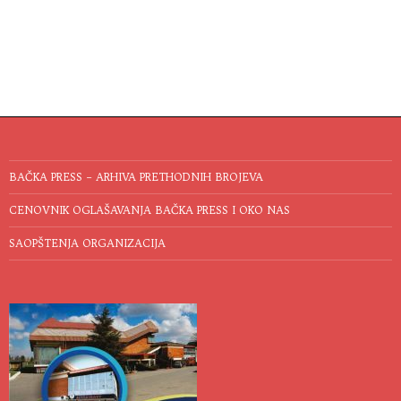
BAČKA PRESS – ARHIVA PRETHODNIH BROJEVA
CENOVNIK OGLAŠAVANJA BAČKA PRESS I OKO NAS
SAOPŠTENJA ORGANIZACIJA