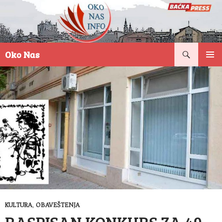
Pretraga
Oko Nas
SKOČI
PRIMAR
NA
IZBORN
SADRŽAJ
KULTURA
,
OBAVEŠTENJA
RASPISAN KONKURS ZA 49.