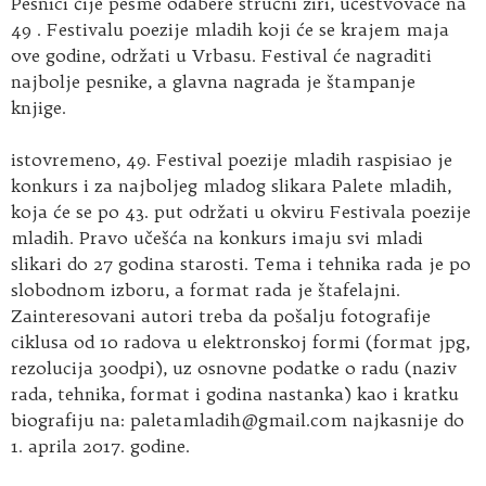
Pesnici čije pesme odabere stručni žiri, učestvovaće na
49 . Festivalu poezije mladih koji će se krajem maja
ove godine, održati u Vrbasu. Festival će nagraditi
najbolje pesnike, a glavna nagrada je štampanje
knjige.
istovremeno, 49. Festival poezije mladih raspisiao je
konkurs i za najboljeg mladog slikara Palete mladih,
koja će se po 43. put održati u okviru Festivala poezije
mladih. Pravo učešća na konkurs imaju svi mladi
slikari do 27 godina starosti. Tema i tehnika rada je po
slobodnom izboru, a format rada je štafelajni.
Zainteresovani autori treba da pošalju fotografije
ciklusa od 10 radova u elektronskoj formi (format jpg,
rezolucija 300dpi), uz osnovne podatke o radu (naziv
rada, tehnika, format i godina nastanka) kao i kratku
biografiju na:
paletamladih@gmail.com
najkasnije do
1. aprila 2017. godine.