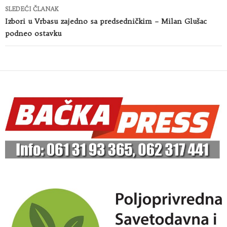
SLEDEĆI ČLANAK
Izbori u Vrbasu zajedno sa predsedničkim – Milan Glušac
podneo ostavku