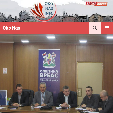
Pretraga
Oko Nas
SKOČI
PRIMAR
NA
IZBORN
SADRŽAJ