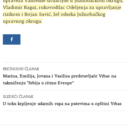
upraveza Vanredne situacijue u južnobačkom okrugu,
Vladimir Ragai, rukovodilac Odeljenja za upravljanje
rizikom i Bojan Savić, šef odseka Južnobačkog
upravnog okruga.
Kretanje
PRETHODNI ČLANAK
članaka
Marina, Emilija, Jovana i Vasilisa predstavljaće Vrbas na
takmičenju “Srbija u ritmu Evrope”
SLEDEĆI ČLANAK
U toku krpljenje udarnih rupa na putevima u opštini Vrbas