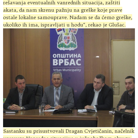
rešavanja eventualnih vanrednih situacija, zaštiti
akata, da nam skrenu pažnju na greške koje prave
ostale lokalne samouprave. Nadam se da ćemo greške,
ukoliko ih ima, ispravljati u hodu“, rekao je Glušac.
Sastanku su prisustvovali Dragan Cvjetičanin, načelnik