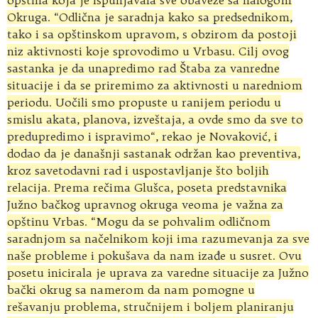
Okruga. “Odlična je saradnja kako sa predsednikom,
tako i sa opštinskom upravom, s obzirom da postoji
niz aktivnosti koje sprovodimo u Vrbasu. Cilj ovog
sastanka je da unapredimo rad Štaba za vanredne
situacije i da se priremimo za aktivnosti u naredniom
periodu. Uočili smo propuste u ranijem periodu u
smislu akata, planova, izveštaja, a ovde smo da sve to
predupredimo i ispravimo“, rekao je Novaković, i
dodao da je današnji sastanak održan kao preventiva,
kroz savetodavni rad i uspostavljanje što boljih
relacija. Prema rečima Glušca, poseta predstavnika
Južno bačkog upravnog okruga veoma je važna za
opštinu Vrbas. “Mogu da se pohvalim odličnom
saradnjom sa načelnikom koji ima razumevanja za sve
naše probleme i pokušava da nam izađe u susret. Ovu
posetu inicirala je uprava za varedne situacije za Južno
bački okrug sa namerom da nam pomogne u
rešavanju problema, stručnijem i boljem planiranju