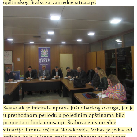
opštinskog Štaba za vanredne situacije.
Sastanak je inicirala uprava Južnobačkog okruga, jer je
u prethodnom periodu u pojedinim opštinama bilo
propusta u funkcionisanju Štabova za vanredne
situacije. Prema rečima Novakovića, Vrbas je jedna od
opština koja je ispunjavala sve obaveze sa nalogom