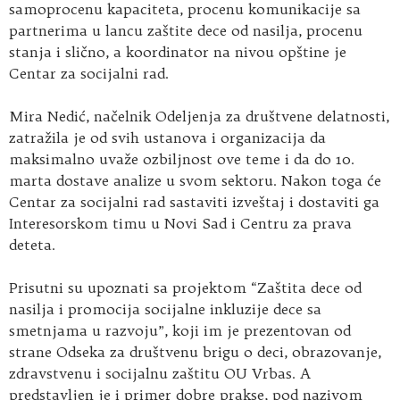
samoprocenu kapaciteta, procenu komunikacije sa
partnerima u lancu zaštite dece od nasilja, procenu
stanja i slično, a koordinator na nivou opštine je
Centar za socijalni rad.
Mira Nedić, načelnik Odeljenja za društvene delatnosti,
zatražila je od svih ustanova i organizacija da
maksimalno uvaže ozbiljnost ove teme i da do 10.
marta dostave analize u svom sektoru. Nakon toga će
Centar za socijalni rad sastaviti izveštaj i dostaviti ga
Interesorskom timu u Novi Sad i Centru za prava
deteta.
Prisutni su upoznati sa projektom “Zaštita dece od
nasilja i promocija socijalne inkluzije dece sa
smetnjama u razvoju”, koji im je prezentovan od
strane Odseka za društvenu brigu o deci, obrazovanje,
zdravstvenu i socijalnu zaštitu OU Vrbas. A
predstavljen je i primer dobre prakse, pod nazivom