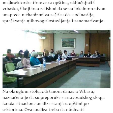
međusektorske timove 12 opština, uključujući i
vrbasku, i koji ima za ishod da se na lokalnom nivou
unaprede mehanizmi za zaštitu dece od nasilja,
sprečavanje njihovog zlostavljanja i zanemarivanja.
Na okruglom stolu, održanom danas u Vrbasu,
naznačeno je da su preporuke sa novosadskog skupa
izrada situacione analize stanja u opštini po
sektorima. Ova analiza treba da obuhvati