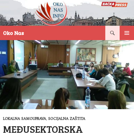
Pretraga
Oko Nas
SKOČI
PRIMAR
NA
IZBORN
SADRŽAJ
LOKALNA SAMOUPRAVA
,
SOCIJALNA ZAŠTITA
MEĐUSEKTORSKA