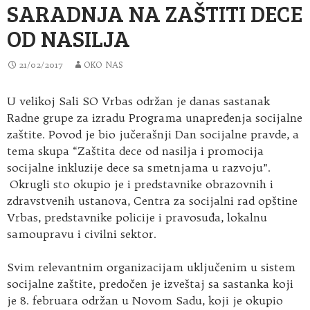
SARADNJA NA ZAŠTITI DECE
OD NASILJA
21/02/2017
OKO NAS
U velikoj Sali SO Vrbas održan je danas sastanak
Radne grupe za izradu Programa unapređenja socijalne
zaštite. Povod je bio jučerašnji Dan socijalne pravde, a
tema skupa “Zaštita dece od nasilja i promocija
socijalne inkluzije dece sa smetnjama u razvoju”.
Okrugli sto okupio je i predstavnike obrazovnih i
zdravstvenih ustanova, Centra za socijalni rad opštine
Vrbas, predstavnike policije i pravosuđa, lokalnu
samoupravu i civilni sektor.
Svim relevantnim organizacijam uključenim u sistem
socijalne zaštite, predočen je izveštaj sa sastanka koji
je 8. februara održan u Novom Sadu, koji je okupio