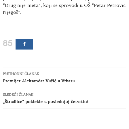
“Drug nije meta”, koji se sprovodi u OŠ “Petar Petrović
Njegoš”.
85
Kretanje
PRETHODNI ČLANAK
članaka
Premijer Aleksandar Vučić u Vrbasu
SLEDEĆI ČLANAK
„Štrudlice“ poklekle u poslednjoj četvrtini