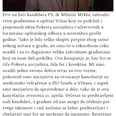
Prvi na listi kandidata PS, dr Milutin Mrkša, zahvalio
svim građanima u opštini Vrbas koji su podržali i
prepoznali ideju Pokreta socijalista i učestvovali u
formiranu opštinskog odbora u novembru prošle
godine. “Iako je bilo teško skupiti potpise zbog samo
jednog notara u gradu, mi smo to u rekordnom roku
uradili i za to dugujemo veliku zahvalnost građanima
koji su nam dali podršku. Ova kampanja je, bar što se
tiče Pokreta socijalista, bila fer i korektna. Mi smo
uradili jednu veoma dobru stvar za ovo vreme,
pokrenuli smo inicijativu za otvaranje kancelarije za
medicinsko veštačenje u PIO fondu u Vrbasu, i uspeli
smo inicijativu da sprovedemo u delo, tako da je ova
kancelarija otvorena 11. aprila. Večeras su predstavljeni
naši kandidati, a građani od nas mogu da očekuju pre
svega iskrenost i rad, nećemo se lažno predstavljati i
obećavati ono što ne možemo da ispunimo. Bavićemo