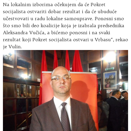
Na lokalnim izborima očekujem da će Pokret
socijalista ostvariti dobar rezultat i da će ubuduće
učestvovati u radu lokalne samouprave. Ponosni smo
što smo bili deo koalicije koja je izabrala predsednika
Aleksandra Vučića, a bićemo ponosni i na svaki
rezultat koji Pokret socijalista ostvari u Vrbasu“, rekao
je Vulin.