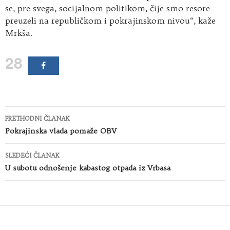
se, pre svega, socijalnom politikom, čije smo resore
preuzeli na republičkom i pokrajinskom nivou“, kaže
Mrkša.
28
Kretanje
PRETHODNI ČLANAK
članaka
Pokrajinska vlada pomaže OBV
SLEDEĆI ČLANAK
U subotu odnošenje kabastog otpada iz Vrbasa