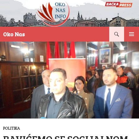
Pretraga
Oko Nas
SKOČI
PRIMAR
NA
IZBORN
SADRŽAJ
POLITIKA
BAVIĆEMO SE SOCIJALNOM