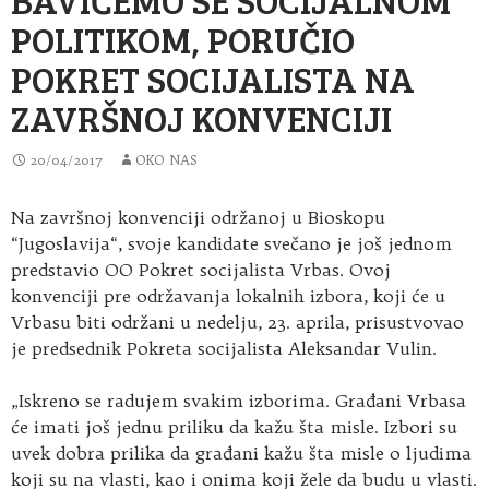
POLITIKOM, PORUČIO
POKRET SOCIJALISTA NA
ZAVRŠNOJ KONVENCIJI
20/04/2017
OKO NAS
Na završnoj konvenciji održanoj u Bioskopu
“Jugoslavija“, svoje kandidate svečano je još jednom
predstavio OO Pokret socijalista Vrbas. Ovoj
konvenciji pre održavanja lokalnih izbora, koji će u
Vrbasu biti održani u nedelju, 23. aprila, prisustvovao
je predsednik Pokreta socijalista Aleksandar Vulin.
„Iskreno se radujem svakim izborima. Građani Vrbasa
će imati još jednu priliku da kažu šta misle. Izbori su
uvek dobra prilika da građani kažu šta misle o ljudima
koji su na vlasti, kao i onima koji žele da budu u vlasti.