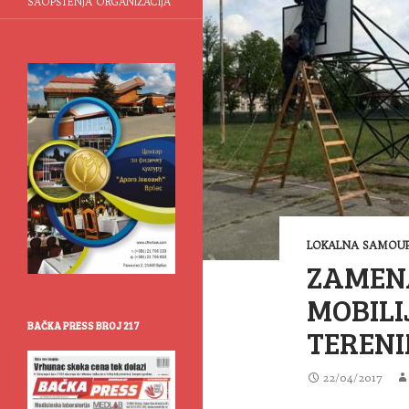
SAOPŠTENJA ORGANIZACIJA
LOKALNA SAMOUP
ZAMEN
MOBILI
BAČKA PRESS BROJ 217
TEREN
22/04/2017