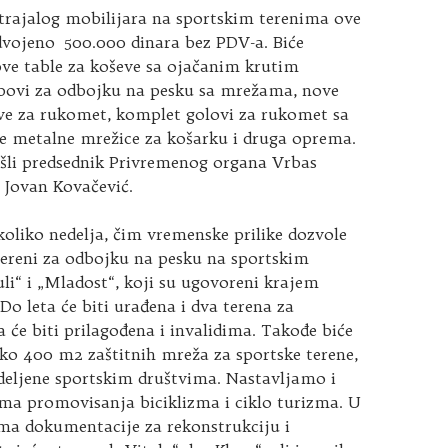
rajalog mobilijara na sportskim terenima ove
dvojeno 500.000 dinara bez PDV-a. Biće
ove table za koševe sa ojačanim krutim
bovi za odbojku na pesku sa mrežama, nove
ve za rukomet, komplet golovi za rukomet sa
 metalne mrežice za košarku i druga oprema.
šli predsednik Privremenog organa Vrbas
 Jovan Kovačević.
koliko nedelja, čim vremenske prilike dozvole
tereni za odbojku na pesku na sportskim
uli“ i „Mladost“, koji su ugovoreni krajem
 Do leta će biti urađena i dva terena za
a će biti prilagođena i invalidima. Takođe biće
ko 400 m2 zaštitnih mreža za sportske terene,
odeljene sportskim društvima. Nastavljamo i
ama promovisanja biciklizma i ciklo turizma. U
ema dokumentacije za rekonstrukciju i