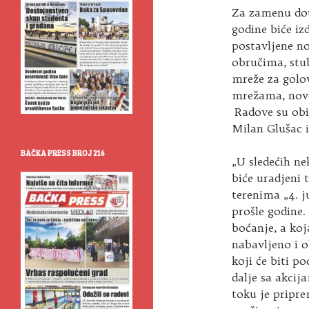
Za zamenu dot
godine biće iz
postavljene n
obručima, stu
mreže za golo
mrežama, nove
Radove su obi
Milan Glušac i
BAČKA PRESS BROJ 216
„U sledećih ne
biće uradjeni 
terenima „4. j
prošle godine.
boćanje, a koj
nabavljeno i o
koji će biti p
dalje sa akcij
toku je pripr