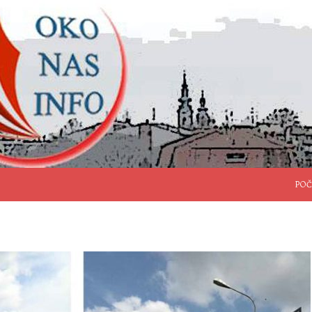
SKO
POČ