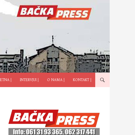
ČI NA SADRŽAJ
ETNA |
INTERVJUI |
O NAMA |
KONTAKT |