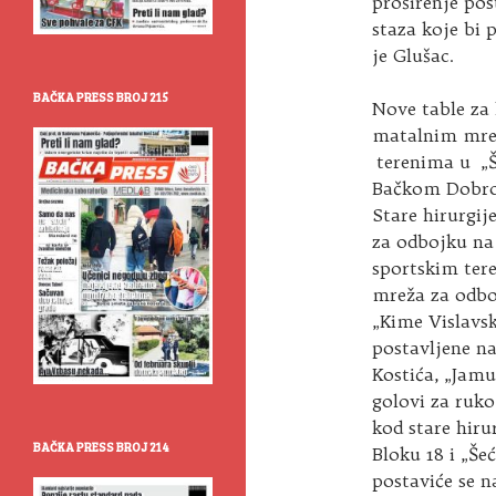
proširenje post
staza koje bi
je Glušac.
BAČKA PRESS BROJ 215
Nove table za
matalnim mrež
terenima u „Š
Bačkom Dobrom
Stare hirurgij
za odbojku na
sportskim ter
mreža za odbo
„Kime Vislavs
postavljene na
Kostića, „Jamu
golovi za ruk
kod stare hirur
BAČKA PRESS BROJ 214
Bloku 18 i „Še
postaviće se n