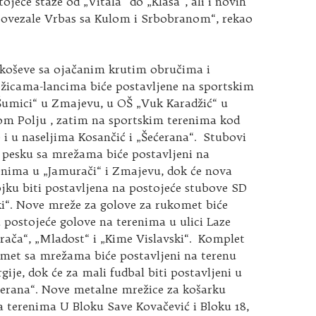
ojeće staze od „Vitala“ do „Klasa“, ali i novih
 povezale Vrbas sa Kulom i Srbobranom“, rekao
 koševe sa ojačanim krutim obručima i
icama-lancima biće postavljene na sportskim
umici“ u Zmajevu, u OŠ „Vuk Karadžić“ u
 Polju , zatim na sportskim terenima kod
e i u naseljima Kosančić i „Šećerana“. Stubovi
 pesku sa mrežama biće postavljeni na
enima u „Jamurači“ i Zmajevu, dok će nova
jku biti postavljena na postojeće stubove SD
ki“. Nove mreže za golove za rukomet biće
 postojeće golove na terenima u ulici Laze
rača“, „Mladost“ i „Kime Vislavski“. Komplet
omet sa mrežama biće postavljeni na terenu
gije, dok će za mali fudbal biti postavljeni u
ćerana“. Nove metalne mrežice za košarku
a terenima U Bloku Save Kovačević i Bloku 18,