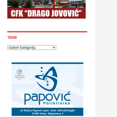
TEME
Teme