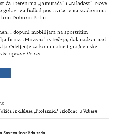
ostića i terenima „Jamurača“ i „Mladost“. Nove
e golove za fudbal postaviće se na stadionima
Bačkom Dobrom Polju.
eni i dopuni mobilijara na sportskim
ja firma „Miravas“ iz Bečeja, dok nadzor nad
lja Odeljenje za komunalne i građevinske
nske uprave Vrbas.
AK
okića iz ciklusa „Prolaznici“ izložene u Vrbasu
a Saveza invalida rada