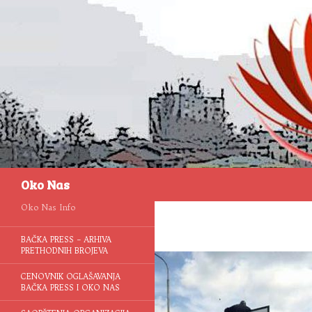
Pretraga
Oko Nas
Oko Nas Info
BAČKA PRESS – ARHIVA
PRETHODNIH BROJEVA
CENOVNIK OGLAŠAVANJA
BAČKA PRESS I OKO NAS