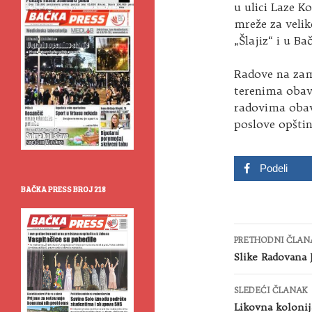
u ulici Laze K
mreže za velik
„Šlajiz“ i u 
Radove na zam
terenima obavl
radovima obav
poslove opšti
Podeli
BAČKA PRESS BROJ 218
Kretanje
PRETHODNI ČLAN
članaka
Slike Radovana J
SLEDEĆI ČLANAK
Likovna kolonij