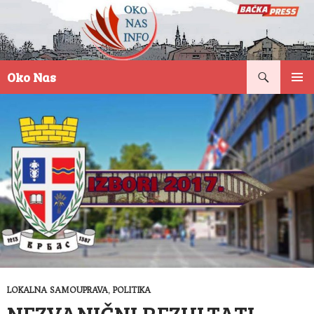
Pretraga
Oko Nas
SKOČI
PRIMAR
NA
IZBORN
SADRŽAJ
LOKALNA SAMOUPRAVA
,
POLITIKA
NEZVANIČNI REZULTATI