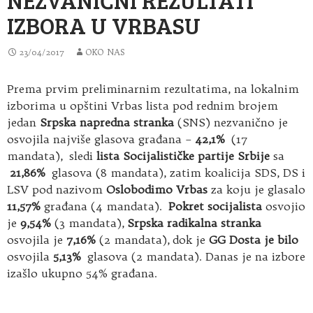
IZBORA U VRBASU
23/04/2017
OKO NAS
Prema prvim preliminarnim rezultatima, na lokalnim
izborima u opštini Vrbas lista pod rednim brojem
jedan
Srpska napredna stranka
(SNS) nezvanično je
osvojila najviše glasova građana –
42,1%
(17
mandata), sledi
lista Socijalističke partije Srbije
sa
21,86%
glasova (8 mandata), zatim koalicija SDS, DS i
LSV pod nazivom
Oslobodimo Vrbas
za koju je glasalo
11,57%
građana (4 mandata).
Pokret socijalista
osvojio
je
9,54%
(3 mandata),
Srpska radikalna stranka
osvojila je
7,16%
(2 mandata),
dok je
GG Dosta je bilo
osvojila
5,13%
glasova (2 mandata). Danas je na izbore
izašlo ukupno 54% građana.