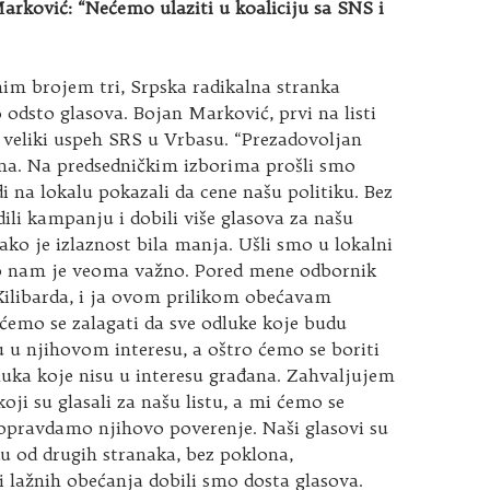
rković: “Nećemo ulaziti u koaliciju sa SNS i
nim brojem tri, Srpska radikalna stranka
16 odsto glasova. Bojan Marković, prvi na listi
 veliki uspeh SRS u Vrbasu. “Prezadovoljan
ma. Na predsedničkim izborima prošli smo
udi na lokalu pokazali da cene našu politiku. Bez
li kampanju i dobili više glasova za našu
 iako je izlaznost bila manja. Ušli smo u lokalni
o nam je veoma važno. Pored mene odbornik
Kilibarda, i ja ovom prilikom obećavam
ćemo se zalagati da sve odluke koje budu
 u njihovom interesu, a oštro ćemo se boriti
luka koje nisu u interesu građana. Zahvaljujem
oji su glasali za našu listu, a mi ćemo se
opravdamo njihovo poverenje. Naši glasovi su
iku od drugih stranaka, bez poklona,
 lažnih obećanja dobili smo dosta glasova.