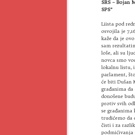
SRS – Bojan Ma
SPS”
Liista pod red
osvojila je 7,
kaže da je ovo
sam rezultati
loše, ali su lj
novca smo vodi
lokalnu listu,
parlament, št
će biti Dušan 
građanima da 
donošene budu
protiv svih od
se građanima k
trudićemo da 
čisti i za razl
podmićivanja i