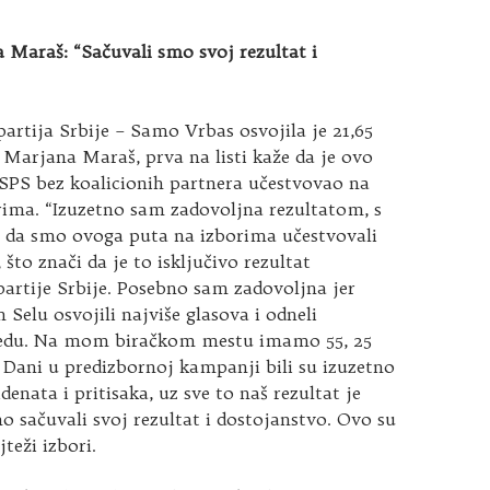
 Maraš: “Sačuvali smo svoj rezultat i
 partija Srbije – Samo Vrbas osvojila je 21,65
 Marjana Maraš, prva na listi kaže da je ovo
 SPS bez koalicionih partnera učestvovao na
rima. “Izuzetno sam zadovoljna rezultatom, s
 da smo ovoga puta na izborima učestvovali
što znači da je to isključivo rezultat
 partije Srbije. Posebno sam zadovoljna jer
elu osvojili najviše glasova i odneli
bedu. Na mom biračkom mestu imamo 55, 25
 Dani u predizbornoj kampanji bili su izuzetno
idenata i pritisaka, uz sve to naš rezultat je
o sačuvali svoj rezultat i dostojanstvo. Ovo su
jteži izbori.