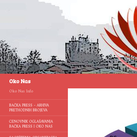
Pretraga
Oko Nas
Oko Nas Info
BAČKA PRESS – ARHIVA
PRETHODNIH BROJEVA
CENOVNIK OGLAŠAVANJA
BAČKA PRESS I OKO NAS