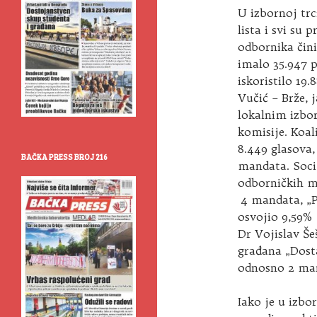
U izbornoj trc
lista i svi su 
odbornika činit
imalo 35.947 
iskoristilo 19
Vučić – Brže, j
lokalnim izbor
komisije. Koal
8.449 glasova,
BAČKA PRESS BROJ 216
mandata. Socija
odborničkih m
4 mandata, „Po
osvojio 9,59% 
Dr Vojislav Še
građana „Dosta
odnosno 2 ma
Iako je u izbo