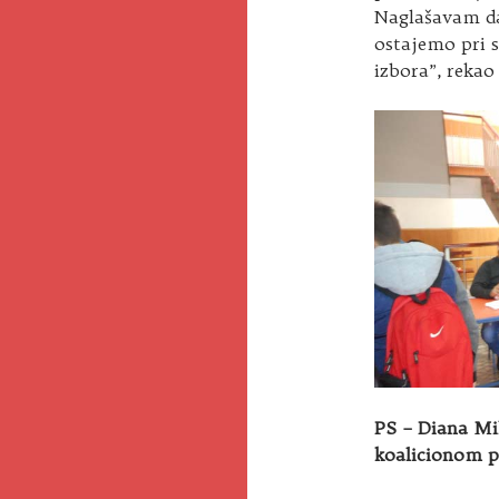
Naglašavam da 
ostajemo pri s
izbora”, rekao
PS – Diana Mi
koalicionom p