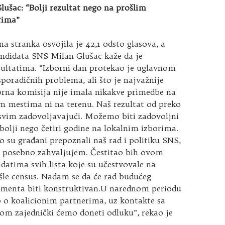
ušac: “Bolji rezultat nego na prošlim
rima”
a stranka osvojila je 42,1 odsto glasova, a
kandidata SNS Milan Glušac kaže da je
zultatima. “Izborni dan protekao je uglavnom
 sporadičnih problema, ali što je najvažnije
orna komisija nije imala nikakve primedbe na
m mestima ni na terenu. Naš rezultat od preko
asvim zadovoljavajući. Možemo biti zadovoljni
t bolji nego četiri godine na lokalnim izborima.
o su građani prepoznali naš rad i politiku SNS,
 posebno zahvaljujem. Čestitao bih ovom
datima svih lista koje su učestvovale na
šle census. Nadam se da će rad budućeg
amenta biti konstruktivan.U narednom periodu
 o koalicionim partnerima, uz kontakte sa
om zajednički ćemo doneti odluku”, rekao je