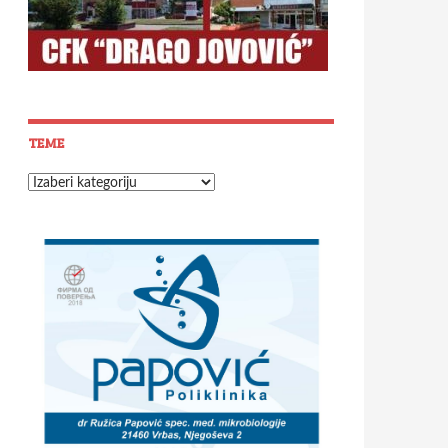
TEME
Teme