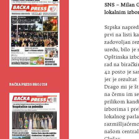
SNS – Milan Gl
lokalnim izbo
Srpska napredn
prvi na listi 
zadovoljan re
uredu, bilo je
Opštinska izb
rad na birački
42 posto je s
jer je rezulta
BAČKA PRESS BROJ 218
Drago mi je št
na čemu im se
prilikom kandi
izborima i pre
lokalnog parl
razmišljaćemo
našom central
Glušac.