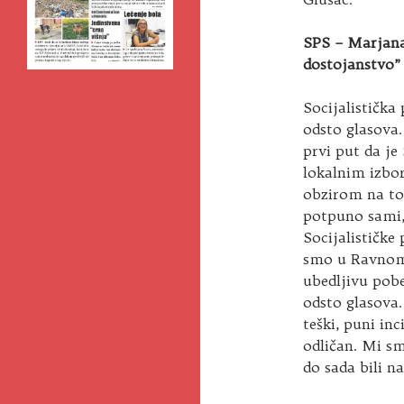
SPS – Marjana
dostojanstvo”
Socijalistička
odsto glasova.
prvi put da je
lokalnim izbo
obzirom na to
potpuno sami, 
Socijalističke
smo u Ravnom S
ubedljivu po
odsto glasova.
teški, puni inc
odličan. Mi sm
do sada bili na