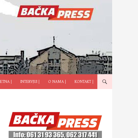
ČI NA SADRŽAJ
ETNA |
INTERVJUI |
O NAMA |
KONTAKT |