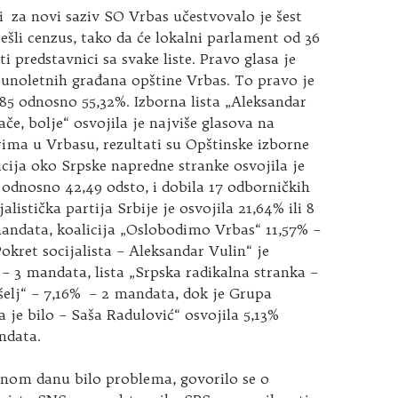
i za novi saziv SO Vrbas učestvovalo je šest
prešli cenzus, tako da će lokalni parlament od 36
i predstavnici sa svake liste. Pravo glasa je
punoletnih građana opštine Vrbas. To pravo je
.885 odnosno 55,32%. Izborna lista „Aleksandar
ače, bolje“ osvojila je najviše glasova na
ima u Vrbasu, rezultati su Opštinske izborne
icija oko Srpske napredne stranke osvojila je
 odnosno 42,49 odsto, i dobila 17 odborničkih
listička partija Srbije je osvojila 21,64% ili 8
andata, koalicija „Oslobodimo Vrbas“ 11,57% –
kret socijalista – Aleksandar Vulin“ je
– 3 mandata, lista „Srpska radikalna stranka –
šelj“ – 7,16% – 2 mandata, dok je Grupa
 je bilo – Saša Radulović“ osvojila 5,13%
ndata.
rnom danu bilo problema, govorilo se o