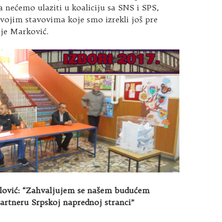
nećemo ulaziti u koaliciju sa SNS i SPS,
vojim stavovima koje smo izrekli još pre
 je Marković.
lović: “Zahvaljujem se našem budućem
artneru Srpskoj naprednoj stranci”