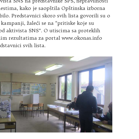
vista SNS na predstavnike SPS, nepravilnosti
estima, kako je saopštila Opštinska izborna
bilo. Predstavnici skoro svih lista govorili su o
 kampanji, žaleći se na “pritiske koje su
od aktivista SNS”. O utiscima sa proteklih
rnim rezultatima za portal www.okonas.info
dstavnici svih lista.