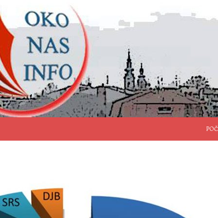
SKO
POČ