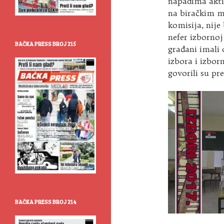
napadima akti
na biračkim m
komisija, nije 
nefer izbornoj
BAČKA PRESS BROJ 215
građani imali 
izbora i izbo
govorili su pre
BAČKA PRESS BROJ 214