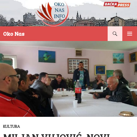
Pretraga
Oko Nas
SKOČI
PRIMAR
NA
IZBORN
SADRŽAJ
KULTURA
MILJAN VUJOVIĆ, NOVI