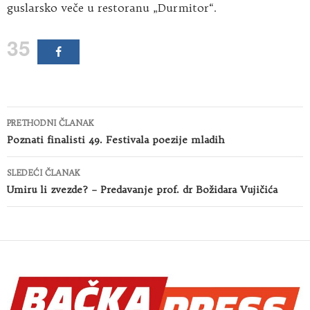
guslarsko veče u restoranu „Durmitor“.
35
Kretanje
PRETHODNI ČLANAK
članaka
Poznati finalisti 49. Festivala poezije mladih
SLEDEĆI ČLANAK
Umiru li zvezde? – Predavanje prof. dr Božidara Vujičića