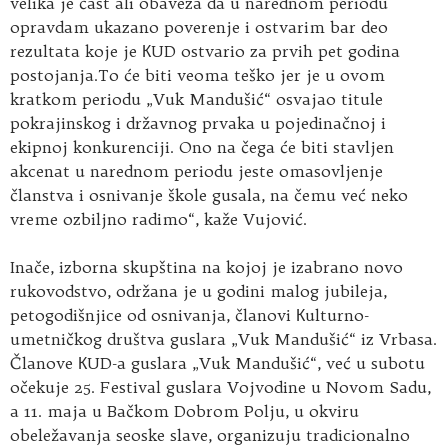
velika je čast ali obaveza da u narednom periodu
opravdam ukazano poverenje i ostvarim bar deo
rezultata koje je КUD ostvario za prvih pet godina
postojanja.To će biti veoma teško jer je u ovom
kratkom periodu „Vuk Mandušić“ osvajao titule
pokrajinskog i državnog prvaka u pojedinačnoj i
ekipnoj konkurenciji. Ono na čega će biti stavljen
akcenat u narednom periodu jeste omasovljenje
članstva i osnivanje škole gusala, na čemu već neko
vreme ozbiljno radimo“, kaže Vujović.
Inače, izborna skupština na kojoj je izabrano novo
rukovodstvo, održana je u godini malog jubileja,
petogodišnjice od osnivanja, članovi Кulturno-
umetničkog društva guslara „Vuk Mandušić“ iz Vrbasa.
Članove КUD-a guslara „Vuk Mandušić“, već u subotu
očekuje 25. Festival guslara Vojvodine u Novom Sadu,
a 11. maja u Bačkom Dobrom Polju, u okviru
obeležavanja seoske slave, organizuju tradicionalno