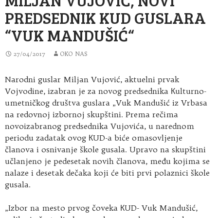
PREDSEDNIK KUD GUSLARA
“VUK MANDUŠIĆ“
27/04/2017
OKO NAS
Narodni guslar Miljan Vujović, aktuelni prvak
Vojvodine, izabran je za novog predsednika Кulturno-
umetničkog društva guslara „Vuk Mandušić iz Vrbasa
na redovnoj izbornoj skupštini. Prema rečima
novoizabranog predsednika Vujovića, u narednom
periodu zadatak ovog КUD-a biće omasovljenje
članova i osnivanje škole gusala. Upravo na skupštini
učlanjeno je pedesetak novih članova, među kojima se
nalaze i desetak dečaka koji će biti prvi polaznici škole
gusala.
„Izbor na mesto prvog čoveka КUD- Vuk Mandušić,