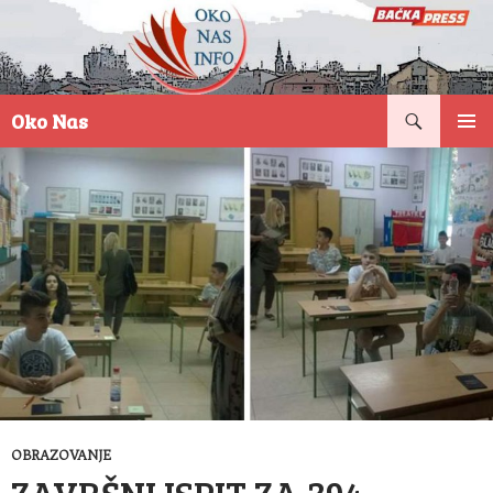
Pretraga
Oko Nas
SKOČI
PRIMAR
NA
IZBORN
SADRŽAJ
OBRAZOVANJE
ZAVRŠNI ISPIT ZA 394