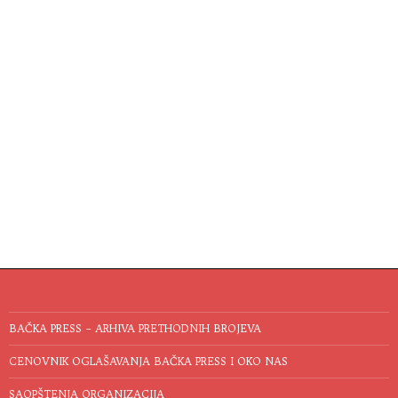
BAČKA PRESS – ARHIVA PRETHODNIH BROJEVA
CENOVNIK OGLAŠAVANJA BAČKA PRESS I OKO NAS
SAOPŠTENJA ORGANIZACIJA