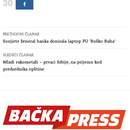
30
Kretanje
PRETHODNI ČLANAK
članaka
Sosijete ženeral banka donirala laptop PU ‘Boško Buha’
SLEDEĆI ČLANAK
Mladi rukometaši – prvaci Srbije, na prijemu kod
predsednika opštine