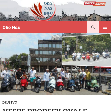
Pretraga
Oko Nas
SKOČI
PRIMAR
NA
IZBORN
SADRŽAJ
DRUŠTVO
VESPE PRODEFILOVALE