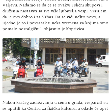
Valjevu. Nadamo se da će se ovakvi i slični skupovi i
druženja nastaviti sa sve više ljubitelja vespi. Verujem
da je ovo dobro i za Vrbas. Da se vidi nešto novo, a
ujedno je to i povratak u neka vremena za kojima smo
pomalo nostalgični“, objasnio je Koprivica.
Nakon kraćeg zadržavanja u centru grada, vesparoši su
se uputili ka Centru za fizičku kulturu, a odatle će opet