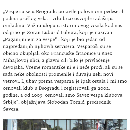
„Vespe su se u Beogradu pojavile polovinom pedesetih
godina prošlog veka i vrlo brzo osvojile tadašnju
omladinu. Važnu ulogu u istoriji ovog vozila kod nas
odigrao je Zoran Luburić Lubura, koji je nazivan
„Paganijnijem za vespe“ i koji je bio jedan od
najpredanijih njihovih servisera. Vesparoši su se
obično okupljali oko Francuske čitaonice u Knez
Mihajlovoj ulici, a glavni cilj bilo je privlačenje
devojaka. Vreme romantike nije i neće proći, ali su se
sada neke okolnosti promenile i duvaju neki novi
vetrovi. Ljubav prema vespama je ipak ostala i mi smo
osnovali klub u Beogradu i registrovali ga 2002.
godine, a od 2009. osnovali smo Savez vespa klubova
Srbije“, objašnjava Slobodan Tomić, predsednik
Saveza.