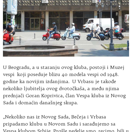
U Beogradu, a u staranju ovog kluba, postoji i Muzej
vespi koji poseduje blizu 40 modela vespi od 1948.
godine ka novijim izdanjima. U Vrbasu je takođe
nekoliko ljubitelja ovog dvotočkaša, a među njima
prednjači Goran Koprivica, član Vespa kluba iz Novog
Sada i domaćin današnjeg skupa.
„Nekoliko nas iz Novog Sada, Bečeja i Vrbasa
pripadamo klubu u Novom Sadu i sarađujemo sa
Vespa klubom Srbije. Prošle nedelje smo, recimo, bili u