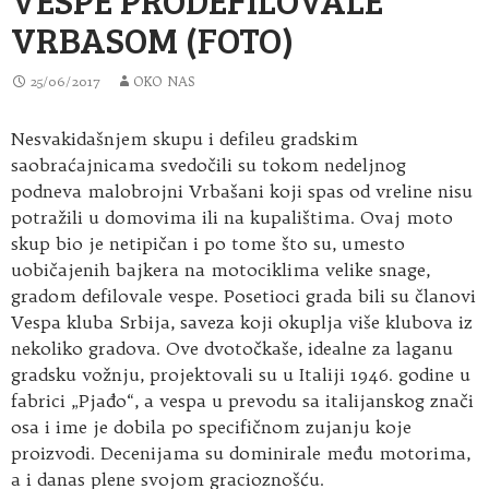
VRBASOM (FOTO)
25/06/2017
OKO NAS
Nesvakidašnjem skupu i defileu gradskim
saobraćajnicama svedočili su tokom nedeljnog
podneva malobrojni Vrbašani koji spas od vreline nisu
potražili u domovima ili na kupalištima. Ovaj moto
skup bio je netipičan i po tome što su, umesto
uobičajenih bajkera na motociklima velike snage,
gradom defilovale vespe. Posetioci grada bili su članovi
Vespa kluba Srbija, saveza koji okuplja više klubova iz
nekoliko gradova. Ove dvotočkaše, idealne za laganu
gradsku vožnju, projektovali su u Italiji 1946. godine u
fabrici „Pjađo“, a vespa u prevodu sa italijanskog znači
osa i ime je dobila po specifičnom zujanju koje
proizvodi. Decenijama su dominirale među motorima,
a i danas plene svojom gracioznošću.