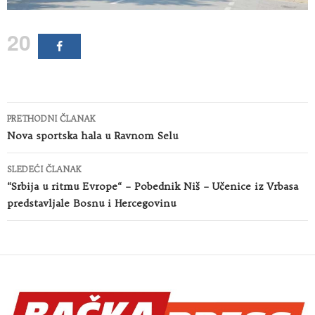
20
Kretanje
PRETHODNI ČLANAK
članaka
Nova sportska hala u Ravnom Selu
SLEDEĆI ČLANAK
“Srbija u ritmu Evrope“ – Pobednik Niš – Učenice iz Vrbasa
predstavljale Bosnu i Hercegovinu