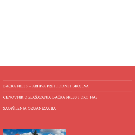
BAČKA PRESS – ARHIVA PRETHODNIH BROJEVA
CENOVNIK OGLAŠAVANJA BAČKA PRESS I OKO NAS
SAOPŠTENJA ORGANIZACIJA