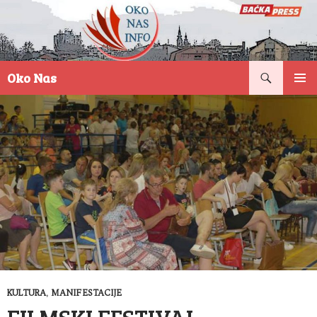
Pretraga
Oko Nas
SKOČI
PRIMAR
NA
IZBORN
SADRŽAJ
KULTURA
,
MANIFESTACIJE
FILMSKI FESTIVAL