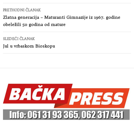
Kretanje
PRETHODNI ČLANAK
članaka
Zlatna generacija – Maturanti Gimnazije iz 1967. godine
obeležili 50 godina od mature
SLEDEĆI ČLANAK
Jul u vrbaskom Bioskopu