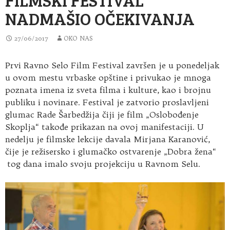
NADMAŠIO OČEKIVANJA
27/06/2017
OKO NAS
Prvi Ravno Selo Film Festival završen je u ponedeljak
u ovom mestu vrbaske opštine i privukao je mnoga
poznata imena iz sveta filma i kulture, kao i brojnu
publiku i novinare. Festival je zatvorio proslavljeni
glumac Rade Šarbedžija čiji je film „Oslobođenje
Skoplja“ takođe prikazan na ovoj manifestaciji. U
nedelju je filmske lekcije davala Mirjana Karanović,
čije je režisersko i glumačko ostvarenje „Dobra žena“
tog dana imalo svoju projekciju u Ravnom Selu.