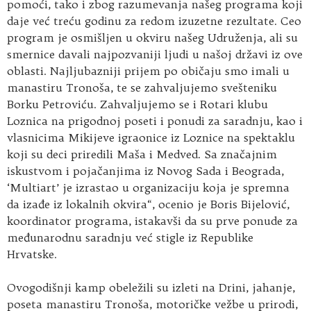
pomoći, tako i zbog razumevanja našeg programa koji
daje već treću godinu za redom izuzetne rezultate. Ceo
program je osmišljen u okviru našeg Udruženja, ali su
smernice davali najpozvaniji ljudi u našoj državi iz ove
oblasti. Najljubazniji prijem po običaju smo imali u
manastiru Tronoša, te se zahvaljujemo svešteniku
Borku Petroviću. Zahvaljujemo se i Rotari klubu
Loznica na prigodnoj poseti i ponudi za saradnju, kao i
vlasnicima Mikijeve igraonice iz Loznice na spektaklu
koji su deci priredili Maša i Medved. Sa značajnim
iskustvom i pojačanjima iz Novog Sada i Beograda,
‘Multiart’ je izrastao u organizaciju koja je spremna
da izađe iz lokalnih okvira“, ocenio je Boris Bijelović,
koordinator programa, istakavši da su prve ponude za
međunarodnu saradnju već stigle iz Republike
Hrvatske.
Ovogodišnji kamp obeležili su izleti na Drini, jahanje,
poseta manastiru Tronoša, motoričke vežbe u prirodi,