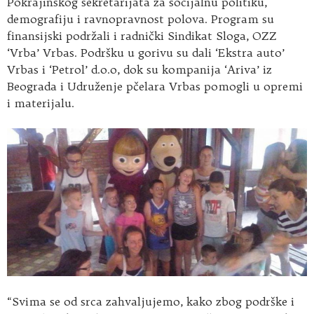
Pokrajinskog sekretarijata za socijalnu politiku,
demografiju i ravnopravnost polova. Program su
finansijski podržali i radnički Sindikat Sloga, OZZ
‘Vrba’ Vrbas. Podršku u gorivu su dali ‘Ekstra auto’
Vrbas i ‘Petrol’ d.o.o, dok su kompanija ‘Ariva’ iz
Beograda i Udruženje pčelara Vrbas pomogli u opremi
i materijalu.
“Svima se od srca zahvaljujemo, kako zbog podrške i