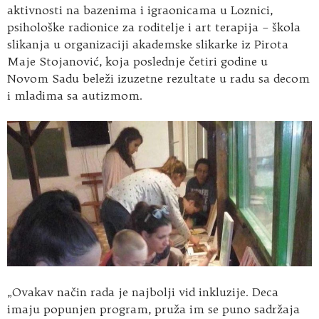
aktivnosti na bazenima i igraonicama u Loznici,
psihološke radionice za roditelje i art terapija – škola
slikanja u organizaciji akademske slikarke iz Pirota
Maje Stojanović, koja poslednje četiri godine u
Novom Sadu beleži izuzetne rezultate u radu sa decom
i mladima sa autizmom.
„Ovakav način rada je najbolji vid inkluzije. Deca
imaju popunjen program, pruža im se puno sadržaja