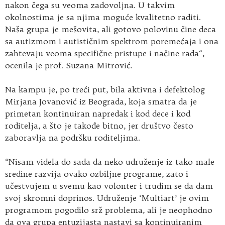
nakon čega su veoma zadovoljna. U takvim
okolnostima je sa njima moguće kvalitetno raditi.
Naša grupa je mešovita, ali gotovo polovinu čine deca
sa autizmom i autističnim spektrom poremećaja i ona
zahtevaju veoma specifične pristupe i načine rada“,
ocenila je prof. Suzana Mitrović.
Na kampu je, po treći put, bila aktivna i defektolog
Mirjana Jovanović iz Beograda, koja smatra da je
primetan kontinuiran napredak i kod dece i kod
roditelja, a što je takođe bitno, jer društvo često
zaboravlja na podršku roditeljima.
“Nisam videla do sada da neko udruženje iz tako male
sredine razvija ovako ozbiljne programe, zato i
učestvujem u svemu kao volonter i trudim se da dam
svoj skromni doprinos. Udruženje ‘Multiart’ je ovim
programom pogodilo srž problema, ali je neophodno
da ova grupa entuzijasta nastavi sa kontinuiranim