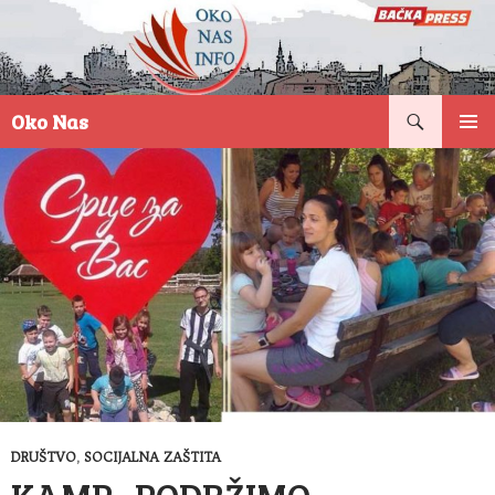
Pretraga
Oko Nas
SKOČI
PRIMAR
NA
IZBORN
SADRŽAJ
DRUŠTVO
,
SOCIJALNA ZAŠTITA
KAMP „PODRŽIMO