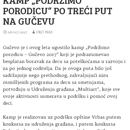
PORODICU“ PO TREĆI PUT
NA GUČEVU
08/07/2017
OKO NAS
Gučevo je i ovog leta ugostilo kamp „Podržimo
porodicu – Gučevo 2017“ koji je podrazumevao
besplatan boravak za decu sa poteškoćama u razvoju i
za po jednog roditelja. Da je ovoga puta bilo još
sadržajnije nego prethodnog, zahvaljujući nizu
osmišljenih programa za decu sa smetnjama,
potvrđuju u Udruženju građana „Multiart“, koje sve
svoje aktivnosti usmerava u podršku i pomoć ovoj
deci.
Kamp je realizovan uz podršku opštine Vrbas putem
konkursa za udruženja građana, i putem konkursa