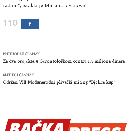
radom“, istakla je Mirjana Jovanović.
110
Kretanje
PRETHODNI ČLANAK
članaka
Za dva projekta u Gerontološkom centru 1,3 miliona dinara
SLEDEĆI ČLANAK
Održan VIII Međunarodni plivački miting “Bjelica kup”