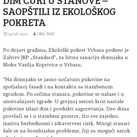
SAOPŠTILI IZ EKOLOŠKOG
POKRETA
14/08/2017
OKO NAS
Po dojavi građana, Ekološki pokret Vrbasa podneo je
Zahtev JKP „Standard“, za hitnu sanaciju dimnjaka u
Bloku Vasilja Koprivice u Vrbasu.
“Na dimnjaku se jasno uočavaju pukotine na
spoljašnoj fasadi i na kontaktu sa stambenom
zgradom. Po rečima stanara, pukotine se nalaze i u
unutrašnjosti zgrade. U grejnoj sezoni kroz nastale
pukotine izlazi dim i produkti sagorevanja. Deo dima
provlači se i u stambeni prostor, što sve zajedno,
izaziva bezbednosni i zdravstveni rizik. Mnogi stanari
žale se na bronhijalne probleme, čiji su mogući uzrok