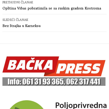
Kretanje
PRETHODNI ČLANAK
članaka
Opština Vrbas pobratimila se sa ruskim gradom Kostroma
SLEDEĆI ČLANAK
Bez štrajka u Karneksu