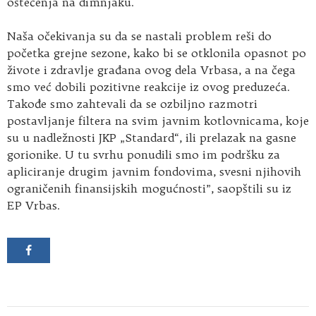
oštećenja na dimnjaku.
Naša očekivanja su da se nastali problem reši do
početka grejne sezone, kako bi se otklonila opasnot po
živote i zdravlje građana ovog dela Vrbasa, a na čega
smo već dobili pozitivne reakcije iz ovog preduzeća.
Takođe smo zahtevali da se ozbiljno razmotri
postavljanje filtera na svim javnim kotlovnicama, koje
su u nadležnosti JKP „Standard“, ili prelazak na gasne
gorionike. U tu svrhu ponudili smo im podršku za
apliciranje drugim javnim fondovima, svesni njihovih
ograničenih finansijskih mogućnosti”, saopštili su iz
EP Vrbas.