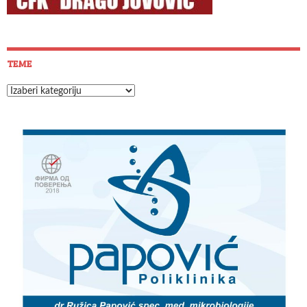
TEME
Teme