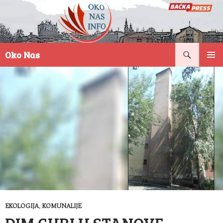
Pretraga
Oko Nas
SKOČI
PRIMAR
NA
IZBORN
SADRŽAJ
EKOLOGIJA
,
KOMUNALIJE
DIM CURI U STANOVE –