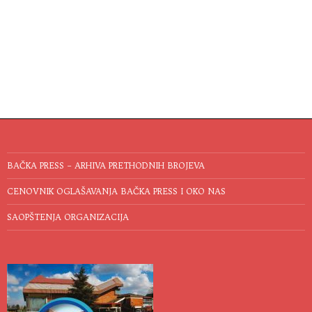
BAČKA PRESS – ARHIVA PRETHODNIH BROJEVA
CENOVNIK OGLAŠAVANJA BAČKA PRESS I OKO NAS
SAOPŠTENJA ORGANIZACIJA