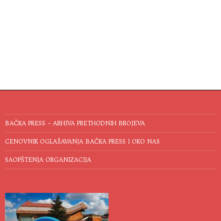
BAČKA PRESS – ARHIVA PRETHODNIH BROJEVA
CENOVNIK OGLAŠAVANJA BAČKA PRESS I OKO NAS
SAOPŠTENJA ORGANIZACIJA