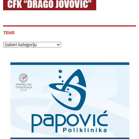
TEME
Teme