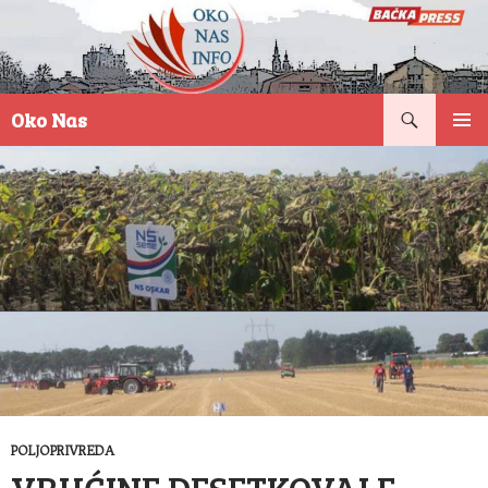
Pretraga
Oko Nas
SKOČI
PRIMAR
NA
IZBORN
SADRŽAJ
POLJOPRIVREDA
VRUĆINE DESETKOVALE