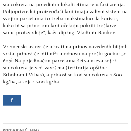
suncokreta na pojedinim lokalitetima je u fazi zrenja.
Poljoprivredni proizvođači koji imaju zalivni sistem na
svojim parcelama to treba maksimalno da koriste,
kako bi sa prinosom koji očekuju pokrili troškove
same proizvodnje”, kaže dip.ing. Vladimir Rankov.
Vremenski uslovi će uticati na prinos navedenih biljnih
vrsta, prinosi će biti niži u odnosu na prošlu godinu 50-
60%. Na pojedinačim parcelama žetva useva soje i
suncokreta je već završena (teritorija opštine
Srbobran i Vrbas), a prinosi su kod suncokreta 1.800
kg/ha, a soje 1.200 kg/ha.
Kretanje
PRETHODNI ČLANAK