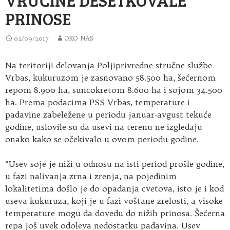
PRINOSE
02/09/2017
OKO NAS
Na teritoriji delovanja Poljiprivredne stručne službe
Vrbas, kukuruzom je zasnovano 58.500 ha, šećernom
repom 8.900 ha, suncokretom 8.600 ha i sojom 34.500
ha. Prema podacima PSS Vrbas, temperature i
padavine zabeležene u periodu januar-avgust tekuće
godine, uslovile su da usevi na terenu ne izgledaju
onako kako se očekivalo u ovom periodu godine.
“Usev soje je niži u odnosu na isti period prošle godine,
u fazi nalivanja zrna i zrenja, na pojedinim
lokalitetima došlo je do opadanja cvetova, isto je i kod
useva kukuruza, koji je u fazi voštane zrelosti, a visoke
temperature mogu da dovedu do nižih prinosa. Šećerna
repa još uvek odoleva nedostatku padavina. Usev