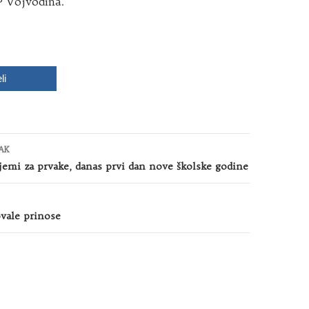
P Vojvodina.
li
AK
ijemi za prvake, danas prvi dan nove školske godine
vale prinose