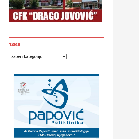
TEME
Teme