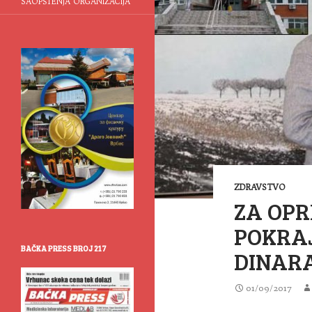
SAOPŠTENJA ORGANIZACIJA
ZDRAVSTVO
ZA OPR
POKRAJ
BAČKA PRESS BROJ 217
DINAR
01/09/2017