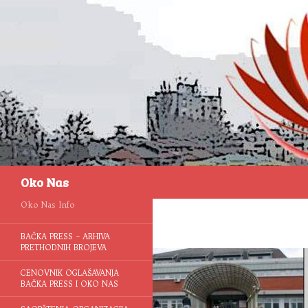
Pretraga
Oko Nas
Oko Nas Info
BAČKA PRESS – ARHIVA
PRETHODNIH BROJEVA
CENOVNIK OGLAŠAVANJA
BAČKA PRESS I OKO NAS