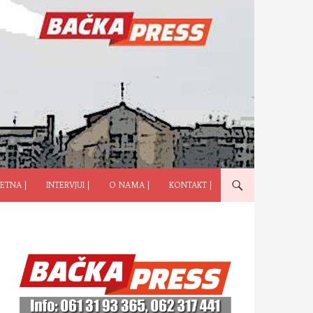
ČI NA SADRŽAJ
ETNA |
INTERVJUI |
O NAMA |
KONTAKT |