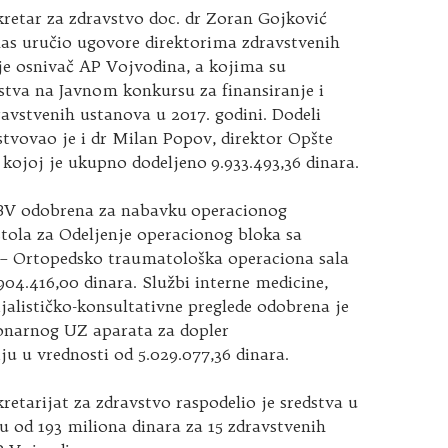
kretar za zdravstvo doc. dr Zoran Gojković
nas uručio ugovore direktorima zdravstvenih
 je osnivač AP Vojvodina, a kojima su
stva na Javnom konkursu za finansiranje i
avstvenih ustanova u 2017. godini. Dodeli
tvovao je i dr Milan Popov, direktor Opšte
 kojoj je ukupno dodeljeno 9.933.493,36 dinara.
BV odobrena za nabavku operacionog
tola za Odeljenje operacionog bloka sa
m – Ortopedsko traumatološka operaciona sala
904.416,00 dinara. Službi interne medicine,
ijalističko-konsultativne preglede odobrena je
onarnog UZ aparata za dopler
ju u vrednosti od 5.029.077,36 dinara.
kretarijat za zdravstvo raspodelio je sredstva u
 od 193 miliona dinara za 15 zdravstvenih