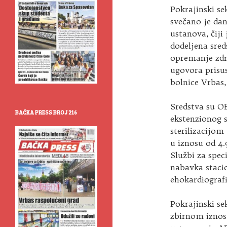
Pokrajinski se
svečano je da
ustanova, čiji
dodeljena sred
opremanje zdr
ugovora prisus
bolnice Vrbas,
Sredstva su O
BAČKA PRESS BROJ 216
ekstenzionog s
sterilizacijo
u iznosu od 4.
Službi za spec
nabavka staci
ehokardiografi
Pokrajinski se
zbirnom iznosu