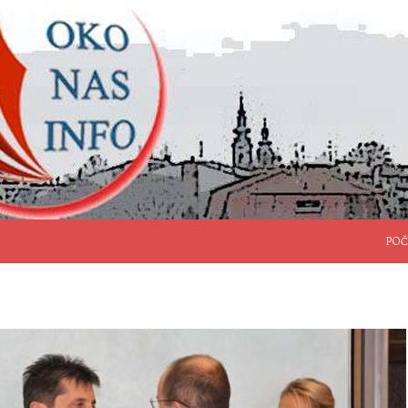
SKO
POČ