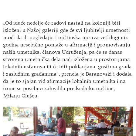
„Od iduće nedelje će radovi nastali na koloniji biti
izloženi u Našoj galeriji gde će svi ljubitelji umetnosti
moći da ih pogledaju. I opštinska uprava već dugi niz
godina nesebično pomaže u afirmaciji i promovisanju
naših umetnika, članova Udruženja, pa će se danas
stvorena umetnička dela naći izložena u prostorijama
lokalnih ustanova ili će biti poklanjana gostima grada
i zaslužnim građanima“, prenela je Baranovski i dodala
da je to sjajan vid afirmacije lokalnih umetnika i na
tome se posebno zahvalila predsedniku opštine,
Milanu Glušcu.