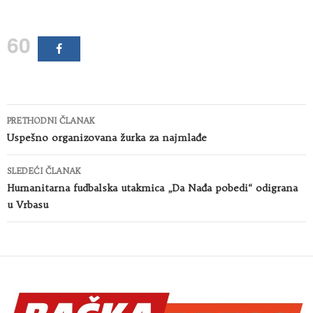
60
Kretanje
PRETHODNI ČLANAK
članaka
Uspešno organizovana žurka za najmlađe
SLEDEĆI ČLANAK
Humanitarna fudbalska utakmica „Da Nađa pobedi“ odigrana
u Vrbasu