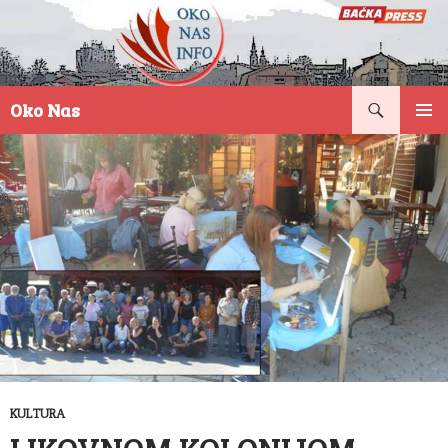
Pretraga
Oko Nas
SKOČI
PRIMAR
NA
IZBORN
SADRŽAJ
KULTURA
LIKOVNOM KOLONIJOM