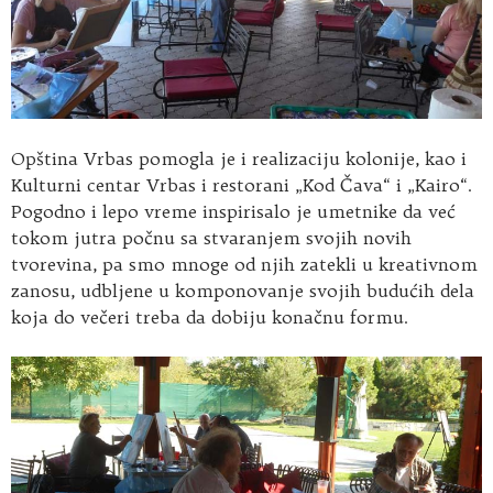
Opština Vrbas pomogla je i realizaciju kolonije, kao i
Kulturni centar Vrbas i restorani „Kod Čava“ i „Kairo“.
Pogodno i lepo vreme inspirisalo je umetnike da već
tokom jutra počnu sa stvaranjem svojih novih
tvorevina, pa smo mnoge od njih zatekli u kreativnom
zanosu, udbljene u komponovanje svojih budućih dela
koja do večeri treba da dobiju konačnu formu.