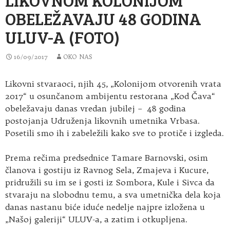
OBELEŽAVAJU 48 GODINA
ULUV-A (FOTO)
16/09/2017
OKO NAS
Likovni stvaraoci, njih 45, „Kolonijom otvorenih vrata
2017“ u osunčanom ambijentu restorana „Kod Čava“
obeležavaju danas vredan jubilej – 48 godina
postojanja Udruženja likovnih umetnika Vrbasa.
Posetili smo ih i zabeležili kako sve to protiče i izgleda.
Prema rečima predsednice Tamare Barnovski, osim
članova i gostiju iz Ravnog Sela, Zmajeva i Kucure,
pridružili su im se i gosti iz Sombora, Kule i Sivca da
stvaraju na slobodnu temu, a sva umetnička dela koja
danas nastanu biće iduće nedelje najpre izložena u
„Našoj galeriji“ ULUV-a, a zatim i otkupljena.