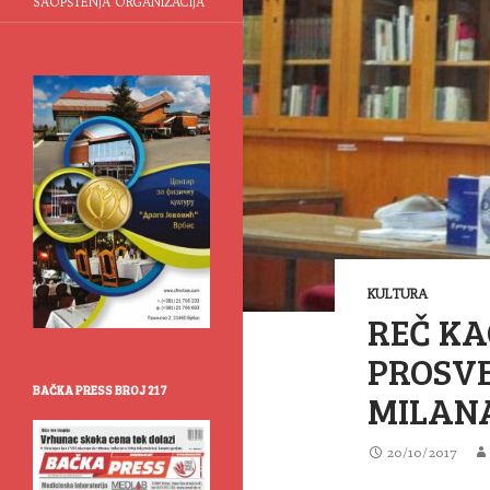
SAOPŠTENJA ORGANIZACIJA
KULTURA
REČ K
PROSVE
BAČKA PRESS BROJ 217
MILANA
20/10/2017