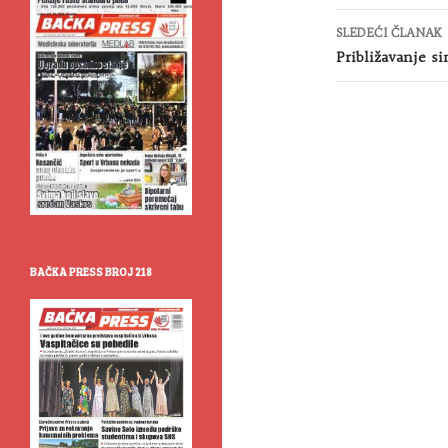
SLEDEĆI ČLANAK
Približavanje s
BAČKA PRESS BROJ 218