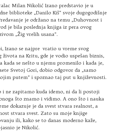
ralac Milan Nikolić Izano predstavio je u
dne biblioteke „Danilo Kiš“ svoje dugogodišnje
 Predavanje je održano na temu „Duhovnost i
vod je bila poslednja knjiga iz pera ovog
zivom „Žig vrelih usana“.
i, Izano se najpre vratio u vreme svog
 života na Kritu, gde je vodio uspešan biznis,
a kada se nešto u njemu promenilo i kada je,
osete Svetoj Gori, dobio odgovor da „samo
vojim putem“ i spoznao taj put u književnosti.
 i ne zapitamo kuda idemo, ni da li postoji
 onoga što znamo i vidimo. A ono što i nauka
eme dokazuje je da svest stvara realnost, a
nost stvara svest. Zato su moje knjige
vanju ili, kako se to danas moderno kaže,
jasnio je Nikolić.