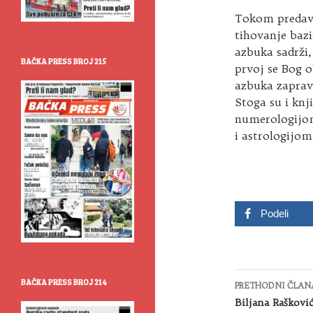
Tokom predava
tihovanje bazi
azbuka sadrži
BAČKA PRESS BROJ 215
prvoj se Bog o
azbuka zapravo
Stoga su i knj
numerologijo
i astrologijo
Podeli
Kretanje
BAČKA PRESS BROJ 214
PRETHODNI ČLAN
članaka
Biljana Rašković