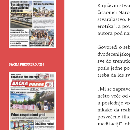
Književni stva
čitaonici Naro
stvaralaštvo.
erotika“, a po
autora pod na
Govoreći o seb
dvodecenijskog
sve do trenutk
BAČKA PRESS BROJ 216
posle jedne p
treba da ide s
„Mi se zapravo
nešto veće od
u poslednje vr
nikako da real
posvećene tiho
meditaciji“, ob