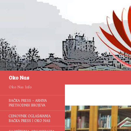
Pretraga
Oko Nas
Oko Nas Info
BAČKA PRESS – ARHIVA
PRETHODNIH BROJEVA
CENOVNIK OGLAŠAVANJA
BAČKA PRESS I OKO NAS