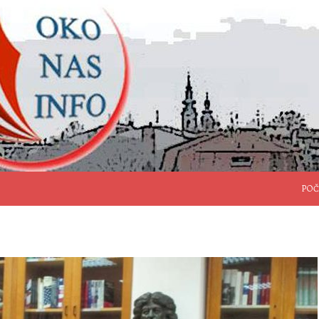
SKO
POČ