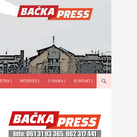
ČI NA SADRŽAJ
ETNA |
INTERVJUI |
O NAMA |
KONTAKT |