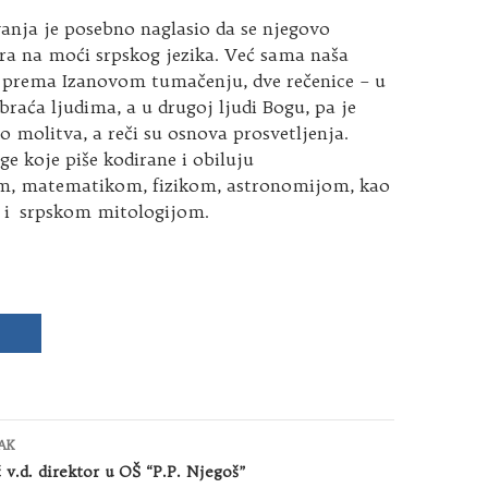
nja je posebno naglasio da se njegovo
ra na moći srpskog jezika. Već sama naša
, prema Izanovom tumačenju, dve rečenice – u
braća ljudima, a u drugoj ljudi Bogu, pa je
 molitva, a reči su osnova prosvetljenja.
ige koje piše kodirane i obiluju
m, matematikom, fizikom, astronomijom, kao
m i srpskom mitologijom.
AK
 v.d. direktor u OŠ “P.P. Njegoš”