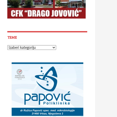
TEME
Teme