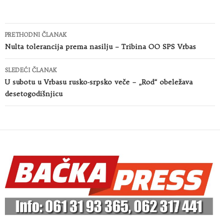
Kretanje
PRETHODNI ČLANAK
članaka
Nulta tolerancija prema nasilju – Tribina OO SPS Vrbas
SLEDEĆI ČLANAK
U subotu u Vrbasu rusko-srpsko veče – „Rod“ obeležava
desetogodišnjicu