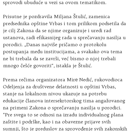
sprovodi ubuduće u vezi sa ovom tematikom.
Prisutne je pozdravila Miljana Štulić, zamenica
predsednika opštine Vrbas i tom prilikom podsetila da
je cilj Zakona da se njime organizuje i uredi rad
ustanova, radi efikasnijeg rada u sprečavanju nasilja u
porodici. „Danas najviše pričamo o protokolu
postupanja među institucijama, a svakako ova tema
ne bi trebala da se završi, već bismo o njoj trebali
mnogo češće govoriti“, istakla je Štulić.
Prema rečima organizatora Mirе Nedić, rukovodioca
Odeljenja za društvene delatnosti u opštini Vrbas,
stanje na lokalnom nivou ukazuje na potrebu
edukacije članova intersekrtorskog tima angažovanog
na primeni Zakona o sprečavanju nasilja u porodici.
“Pre svega to se odnosi na izradu individualnog plana
zaštite i podrške, kao i na obavezne prijave svih
sumnji, što je preduslov za sprovođenje svih zakonskih