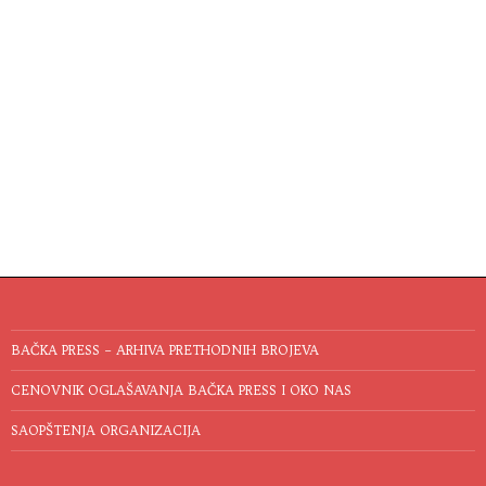
BAČKA PRESS – ARHIVA PRETHODNIH BROJEVA
CENOVNIK OGLAŠAVANJA BAČKA PRESS I OKO NAS
SAOPŠTENJA ORGANIZACIJA