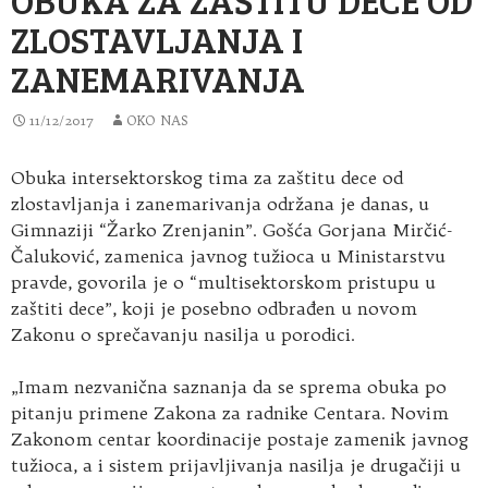
ZLOSTAVLJANJA I
ZANEMARIVANJA
11/12/2017
OKO NAS
Obuka intersektorskog tima za zaštitu dece od
zlostavljanja i zanemarivanja održana je danas, u
Gimnaziji “Žarko Zrenjanin”
. Gošća Gorjana Mirčić-
Čaluković, zamenica javnog tužioca u Ministarstvu
pravde, govorila je o “multisektorskom pristupu u
zaštiti dece”, koji je posebno odbrađen u novom
Zakonu o sprečavanju nasilja u porodici.
„Imam nezvanična saznanja da se sprema obuka po
pitanju primene Zakona za radnike Centara. Novim
Zakonom centar koordinacije postaje zamenik javnog
tužioca, a i sistem prijavljivanja nasilja je drugačiji u