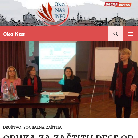
Pretraga
Oko Nas
SKOČI
PRIMAR
NA
IZBORN
SADRŽAJ
DRUŠTVO
,
SOCIJALNA ZAŠTITA
OBUKA ZA ZAŠTITU DECE OD