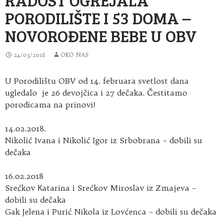
PORODILIŠTE I 53 DOMA –
NOVOROĐENE BEBE U OBV
24/03/2018
OKO NAS
U Porodilištu OBV od 14. februara svetlost dana
ugledalo je 26 devojčica i 27 dečaka. Čestitamo
porodicama na prinovi!
14.02.2018.
Nikolić Ivana i Nikolić Igor iz Srbobrana – dobili su
dečaka
16.02.2018
Srećkov Кatarina i Srećkov Miroslav iz Zmajeva –
dobili su dečaka
Gak Jelena i Purić Nikola iz Lovćenca – dobili su dečaka