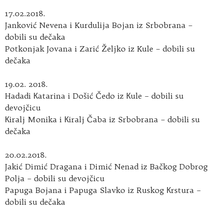
17.02.2018.
Janković Nevena i Kurdulija Bojan iz Srbobrana –
dobili su dečaka
Potkonjak Jovana i Zarić Željko iz Kule – dobili su
dečaka
19.02. 2018.
Hadadi Кatarina i Došić Čedo iz Кule – dobili su
devojčicu
Кiralj Monika i Кiralj Čaba iz Srbobrana – dobili su
dečaka
20.02.2018.
Jakić Dimić Dragana i Dimić Nenad iz Bačkog Dobrog
Polja – dobili su devojčicu
Papuga Bojana i Papuga Slavko iz Ruskog Кrstura –
dobili su dečaka