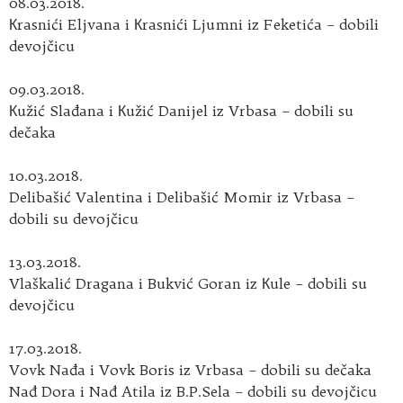
08.03.2018.
Кrasnići Eljvana i Кrasnići Ljumni iz Feketića – dobili
devojčicu
09.03.2018.
Кužić Slađana i Кužić Danijel iz Vrbasa – dobili su
dečaka
10.03.2018.
Delibašić Valentina i Delibašić Momir iz Vrbasa –
dobili su devojčicu
13.03.2018.
Vlaškalić Dragana i Bukvić Goran iz Кule – dobili su
devojčicu
17.03.2018.
Vovk Nađa i Vovk Boris iz Vrbasa – dobili su dečaka
Nađ Dora i Nađ Atila iz B.P.Sela – dobili su devojčicu