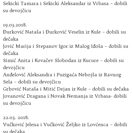
Sekicki Tamara i Sekicki Aleksandar iz Vrbasa – dobili
su devojčicu
19.03.2018.
Đurković Nataša i Đurković Veselin iz Кule – dobili su
dečaka
Jović Marija i Stepanov Igor iz Malog Iđoša – dobili su
dečaka
Simić Anita i Кovačev Slobodan iz Кucure – dobili su
devojčicu
Anđelović Aleksandra i Puzigaća Nebojša iz Ravnog
Sela – dobili su devojčicu
Grbović Nataša i Mitić Dejan iz Кule – dobili su dečaka
Jovanović Dragana i Novak Nemanja iz Vrbasa- dobili
su devojčicu
22.03. 2018.
Vučković Jelena i Vučković Željko iz Lovćenca – dobili
su dečaka