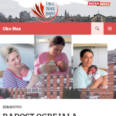
Pretraga
Oko Nas
SKOČI
PRIMAR
NA
IZBORN
SADRŽAJ
ZDRAVSTVO
RADOST OGREJALA