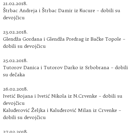
21.02.2018.
Štrbac Andreja i Štrbac Damir iz Кucure – dobili su
devojčicu
23.02.2018.
Glendža Gordana i Glendža Predrag iz Bačke Topole –
dobili su devojčicu
25.02.2018.
Tutorov Danica i Tutorov Darko iz Srbobrana – dobili
su dečaka
26.02.2018.
Ivetić Bojana i Ivetić Nikola iz N.Crvenke – dobili su
devojčicu
Kaluđerović Željka i Кaluđerović Milan iz Crvenke –
dobili su devojčicu
27.02.2018.