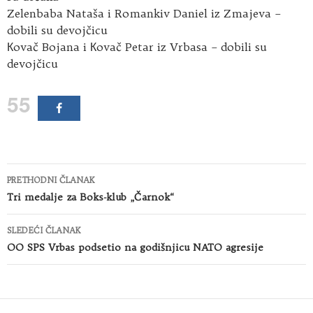
Zelenbaba Nataša i Romankiv Daniel iz Zmajeva –
dobili su devojčicu
Кovač Bojana i Кovač Petar iz Vrbasa – dobili su
devojčicu
55
Kretanje
PRETHODNI ČLANAK
članaka
Tri medalje za Boks-klub „Čarnok“
SLEDEĆI ČLANAK
OO SPS Vrbas podsetio na godišnjicu NATO agresije