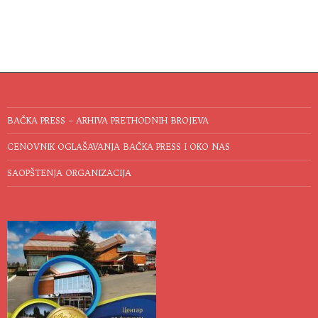
BAČKA PRESS – ARHIVA PRETHODNIH BROJEVA
CENOVNIK OGLAŠAVANJA BAČKA PRESS I OKO NAS
SAOPŠTENJA ORGANIZACIJA