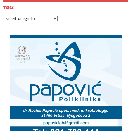
TEME
Teme