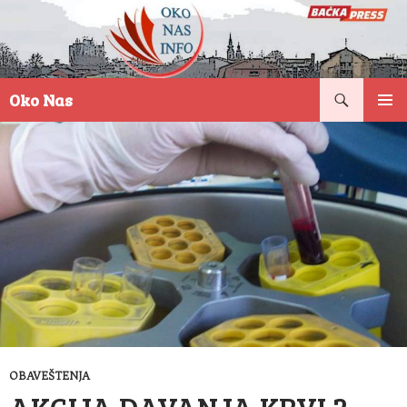
Pretraga
Oko Nas
SKOČI
PRIMAR
NA
IZBORN
SADRŽAJ
OBAVEŠTENJA
AKCIJA DAVANJA KRVI 2.