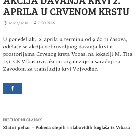
APRILA U CRVENOM KRSTU
30/03/2018
OKO NAS
U ponedeljak, 2. aprila u terminu od 9 do 11 časova,
održaće se akcija dobrovoljnog davanja krvi u
prostorijama Crvenog krsta Vrbas, na lokaciji M. Tita
141
. CK Vrbas ovu akciju organizuje u saradnji sa
Zavodom za transfuziju krvi Vojvodine.
Kretanje
PRETHODNI ČLANAK
članaka
Zlatni pehar – Pobeda slepih i slabovidih kuglaša iz Vrbasa