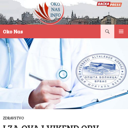
Pretraga
Oko Nas
SKOČI
PRIMAR
NA
IZBORN
SADRŽAJ
ZDRAVSTVO
I ZA OVAJ VIKEND OBV