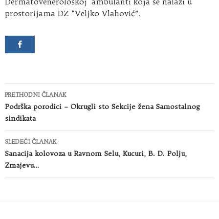
Dermatovenerološkoj ambulanti koja se nalazi u
prostorijama DZ “Veljko Vlahović”.
Kretanje
PRETHODNI ČLANAK
članaka
Podrška porodici – Okrugli sto Sekcije žena Samostalnog
sindikata
SLEDEĆI ČLANAK
Sanacija kolovoza u Ravnom Selu, Kucuri, B. D. Polju,
Zmajevu…