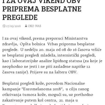
PRIPREMA BESPLATNE
PREGLEDE
17/05/2018
OKO NAS
I za ovaj vikend, prema preporuci Ministarstva
zdravlja, Opšta bolnica Vrbas priprema besplatne
preglede. U nedelju 20. maja
od 08 do 16 časova vršiće
se besplatni pregledi mladeža, internistički pregledi,
kao i laboratorijske analize lipidnog statusa (za koje je
neophodno ne jesti i ne piti zaslađene napitke 12
časova ranije). Prijave su na šalteru OBV.
Besplatni pregledi kože, povodom Nacionalne
kampanje ”Euromelanoma 2018”, u cilju ranog
otkrivanja tumora kože, mogući su, uz prethodno
zakazivanje putem kol centra, 21. maja u