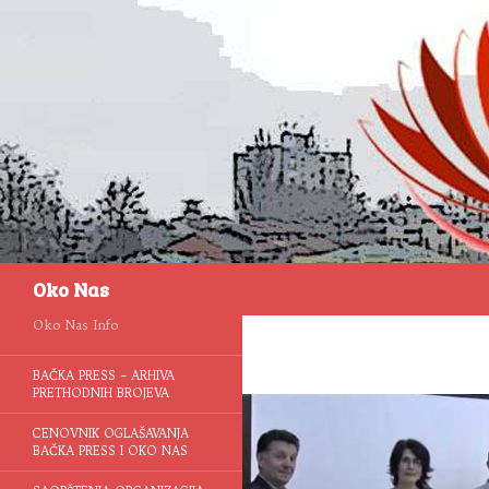
Pretraga
Oko Nas
Oko Nas Info
BAČKA PRESS – ARHIVA
PRETHODNIH BROJEVA
CENOVNIK OGLAŠAVANJA
BAČKA PRESS I OKO NAS