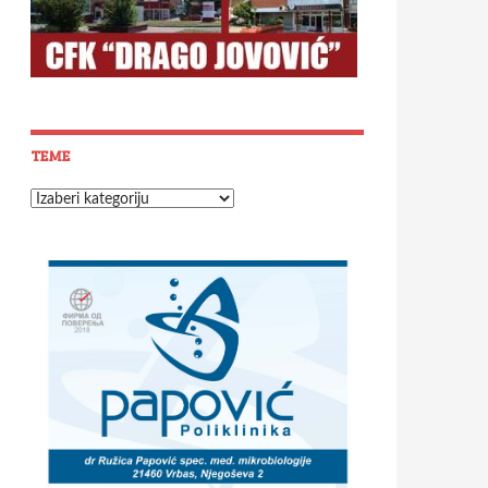
TEME
Teme