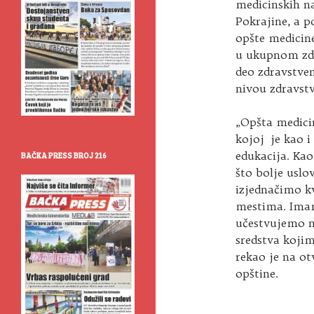
medicinskih na
Pokrajine, a p
opšte medicine
u ukupnom zdr
deo zdravstve
nivou zdravstv
„Opšta medicin
kojoj je kao i
edukacija. Ka
BAČKA PRESS BROJ 216
što bolje uslo
izjednačimo kv
mestima. Imam
učestvujemo n
sredstva kojim
rekao je na ot
opštine.