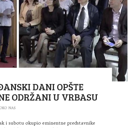
ANSKI DANI OPŠTE
NE ODRŽANI U VRBASU
OKO NAS
tak i subotu okupio eminentne predstavnike