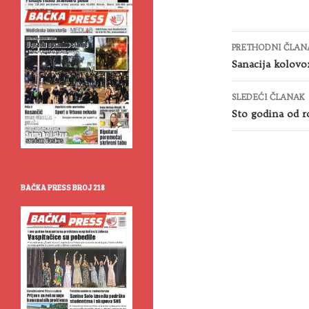
Kretanje
PRETHODNI ČLAN
članaka
Sanacija kolovo
SLEDEĆI ČLANAK
Sto godina od 
BAČKA PRESS BROJ 218