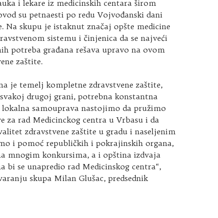
uka i lekare iz medicinskih centara širom
ovod su petnaesti po redu
Vojvođanski dani
. Na skupu je istaknut značaj opšte medicine
avstvenom sistemu i činjenica da se najveći
nih potreba građana rešava upravo na ovom
ene zaštite.
a je temelj kompletne zdravstvene zaštite,
 svakoj drugoj grani, potrebna konstantna
o lokalna samouprava nastojimo da pružimo
ve za rad Medicinckog centra u Vrbasu i da
alitet zdravstvene zaštite u gradu i naseljenim
o i pomoć republičkih i pokrajinskih organa,
a mnogim konkursima, a i opština izdvaja
a bi se unapredio rad Medicinskog centra“,
varanju skupa Milan Glušac, predsednik