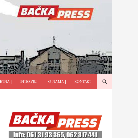
ČI NA SADRŽAJ
ETNA |
INTERVJUI |
O NAMA |
KONTAKT |