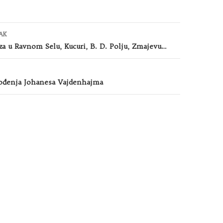
AK
za u Ravnom Selu, Kucuri, B. D. Polju, Zmajevu…
rođenja Johanesa Vajdenhajma