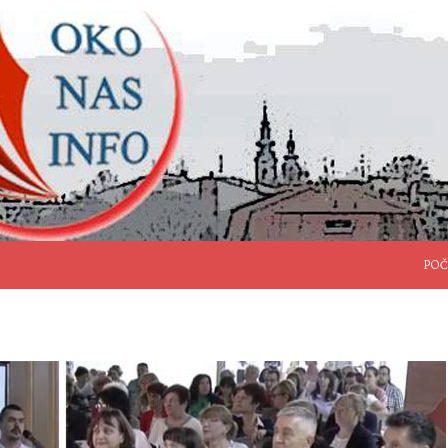
SKO
POČ