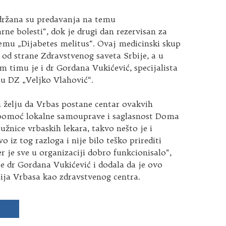
ržana su predavanja na temu
rne bolesti“, dok je drugi dan rezervisan za
emu „Dijabetes melitus“. Ovaj medicinski skup
 od strane Zdravstvenog saveta Srbije, a u
 timu je i dr Gordana Vukićević, specijalista
 u DZ „Veljko Vlahović“.
 želju da Vrbas postane centar ovakvih
pomoć lokalne samouprave i saglasnost Doma
ružnice vrbaskih lekara, takvo nešto je i
 iz tog razloga i nije bilo teško prirediti
r je sve u organizaciji dobro funkcionisalo“,
e dr Gordana Vukićević i dodala da je ovo
ija Vrbasa kao zdravstvenog centra.