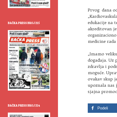
Prvog dana od
„Kardiovaskula
edukacije na t
BAČKA PRESS BROJ 215
akreditovan je
organizacionom
medicine rada
„Imamo veliku
događaja. Uz 
zdravlja i pod
moguće. Upravo
ovakav skup je
upoznala nas j
sjajna promoc
BAČKA PRESS BROJ 214
Podeli