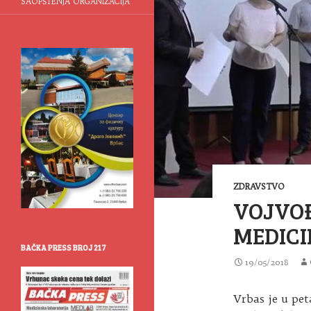
SAOPŠTENJA ORGANIZACIJA
ZDRAVSTVO
VOJVOĐ
MEDICI
BAČKA PRESS BROJ 217
19/05/2018
Vrbas je u pe