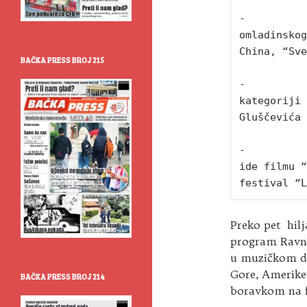
-          
omladinskog
China, “Sve
BAČKA PRESS BROJ 215
-          
kategoriji 
Gluščevića

-          
ide filmu “
festival “L
Preko pet hilja
program Ravno 
u muzičkom delu
Gore, Amerike,
BAČKA PRESS BROJ 214
boravkom na f