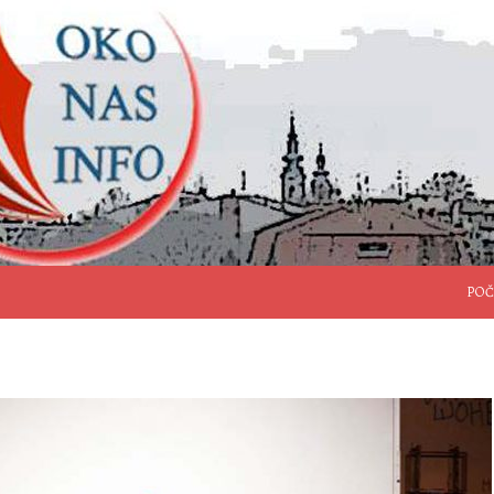
SKO
POČ