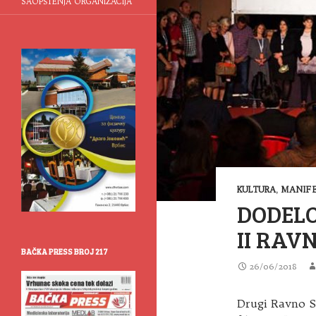
SAOPŠTENJA ORGANIZACIJA
KULTURA
,
MANIFE
DODEL
II RAV
BAČKA PRESS BROJ 217
26/06/2018
Drugi Ravno Se