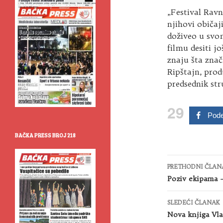
„Festival Ravno
njihovi običaj
doživeo u svom
filmu desiti jo
znaju šta znač
Ripštajn, prod
predsednik str
29
Pode
BAČKA PRESS BROJ 218
Kretanje
PRETHODNI ČLAN
članaka
Poziv ekipama –
SLEDEĆI ČLANAK
Nova knjiga Vla