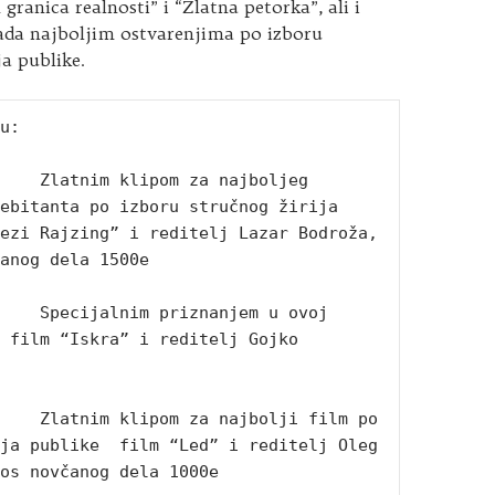
granica realnosti” i “Zlatna petorka”, ali i
ada najboljim
ostvarenjima po izboru
ja publike.
u:

    Zlatnim klipom za najboljeg 
ebitanta po izboru stručnog žirija 
ezi Rajzing” i reditelj Lazar Bodroža, 
anog dela 1500e

    Specijalnim priznanjem u ovoj 
 film “Iskra” i reditelj Gojko 
    Zlatnim klipom za najbolji film po 
ja publike  film “Led” i reditelj Oleg 
os novčanog dela 1000e
