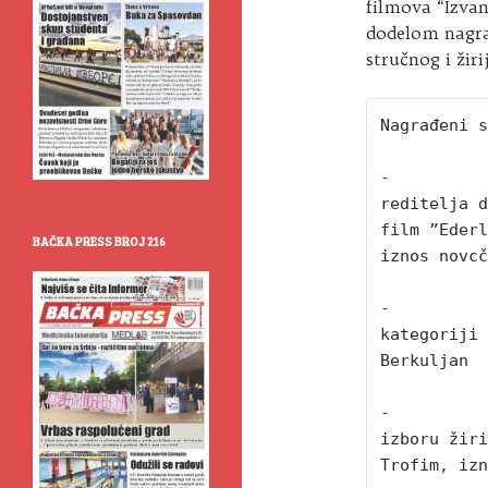
filmova “Izvan 
dodelom nagr
stručnog i žiri
Nagrađeni s
-          
reditelja d
film ”Ederl
BAČKA PRESS BROJ 216
iznos novcč
-          
kategoriji 
Berkuljan

-          
izboru žiri
Trofim, izn