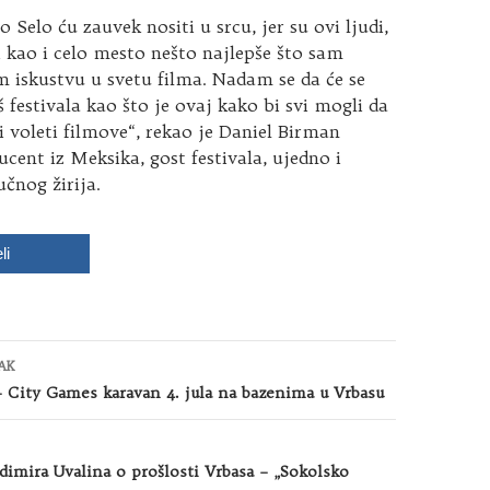
 Selo ću zauvek nositi u srcu, jer su ovi ljudi,
i kao i celo mesto nešto najlepše što sam
 iskustvu u svetu filma. Nadam se da će se
š festivala kao što je ovaj kako bi svi mogli da
i voleti filmove“, rekao je Daniel Birman
ucent iz Meksika, gost festivala, ujedno i
učnog žirija.
li
AK
 City Games karavan 4. jula na bazenima u Vrbasu
dimira Uvalina o prošlosti Vrbasa – „Sokolsko