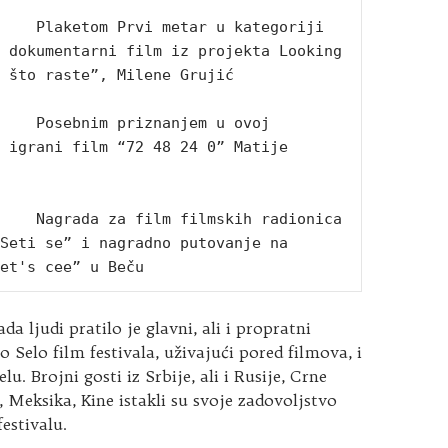
    Plaketom Prvi metar u kategoriji 
 dokumentarni film iz projekta Looking 
 što raste”, Milene Grujić

    Posebnim priznanjem u ovoj 
 igrani film “72 48 24 0” Matije 
    Nagrada za film filmskih radionica 
Seti se” i nagradno putovanje na 
et's cee” u Beču
da ljudi pratilo je glavni, ali i propratni
Selo film festivala, uživajući pored filmova, i
. Brojni gosti iz Srbije, ali i Rusije, Crne
 Meksika, Kine istakli su svoje zadovoljstvo
estivalu.