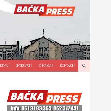
ČI NA SADRŽAJ
ETNA |
INTERVJUI |
O NAMA |
KONTAKT |