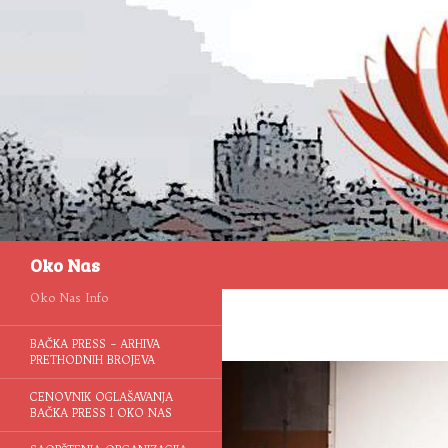
Pretraga
Oko Nas
Oko Nas Info
BAČKA PRESS – ARHIVA
PRETHODNIH BROJEVA
CENOVNIK OGLAŠAVANJA
BAČKA PRESS I OKO NAS