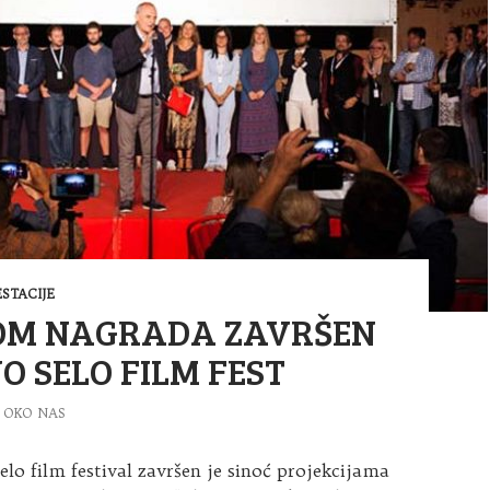
STACIJE
OM NAGRADA ZAVRŠEN
NO SELO FILM FEST
OKO NAS
lo film festival završen je sinoć projekcijama