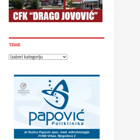
TEME
Teme