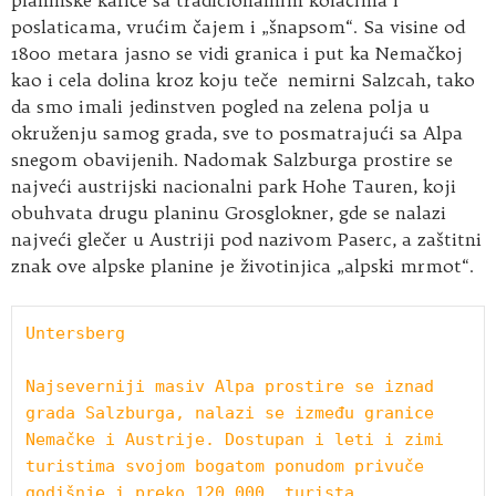
planinske kafiće sa tradicionalnim kolačima i
poslaticama, vrućim čajem i „šnapsom“. Sa visine od
1800 metara jasno se vidi granica i put ka Nemačkoj
kao i cela dolina kroz koju teče nemirni Salzcah, tako
da smo imali jedinstven pogled na zelena polja u
okruženju samog grada, sve to posmatrajući sa Alpa
snegom obavijenih. Nadomak Salzburga prostire se
najveći austrijski nacionalni park Hohe Tauren, koji
obuhvata drugu planinu Grosglokner, gde se nalazi
najveći glečer u Austriji pod nazivom Paserc, a zaštitni
znak ove alpske planine je životinjica „alpski mrmot“.
Untersberg
Najseverniji masiv Alpa prostire se iznad 
grada Salzburga, nalazi se između granice 
Nemačke i Austrije. Dostupan i leti i zimi 
turistima svojom bogatom ponudom privuče 
godišnje i preko 120.000. turista.