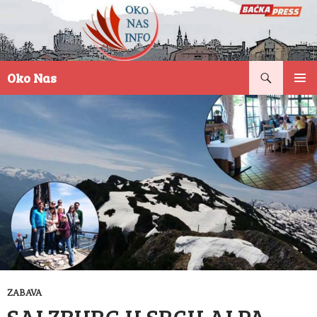
Pretraga
Oko Nas
SKOČI
PRIMAR
NA
IZBORN
SADRŽAJ
ZABAVA
SALZBURG U SRCU ALPA –