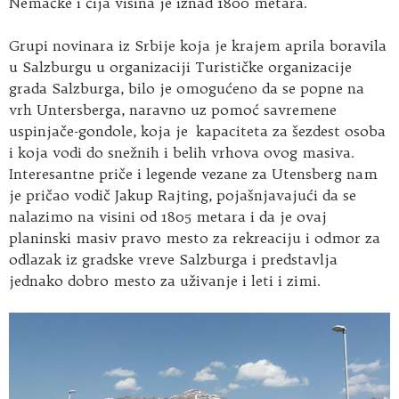
Nemačke i čija visina je iznad 1800 metara.
Grupi novinara iz Srbije koja je krajem aprila boravila
u Salzburgu u organizaciji Turističke organizacije
grada Salzburga, bilo je omogućeno da se popne na
vrh Untersberga, naravno uz pomoć savremene
uspinjače-gondole, koja je kapaciteta za šezdest osoba
i koja vodi do snežnih i belih vrhova ovog masiva.
Interesantne priče i legende vezane za Utensberg nam
je pričao vodič Jakup Rajting, pojašnjavajući da se
nalazimo na visini od 1805 metara i da je ovaj
planinski masiv pravo mesto za rekreaciju i odmor za
odlazak iz gradske vreve Salzburga i predstavlja
jednako dobro mesto za uživanje i leti i zimi.