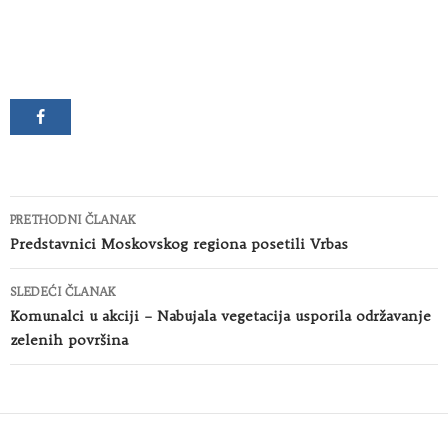
Kretanje
PRETHODNI ČLANAK
članaka
Predstavnici Moskovskog regiona posetili Vrbas
SLEDEĆI ČLANAK
Komunalci u akciji – Nabujala vegetacija usporila održavanje
zelenih površina