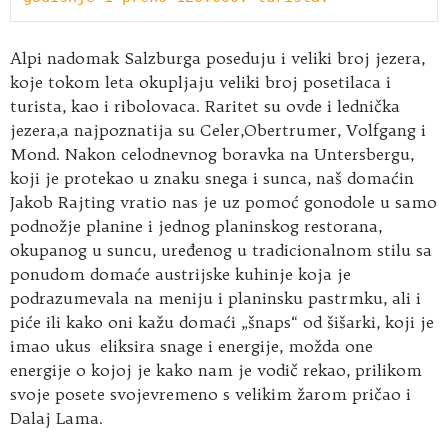
Alpi nadomak Salzburga poseduju i veliki broj jezera,
koje tokom leta okupljaju veliki broj posetilaca i
turista, kao i ribolovaca. Raritet su ovde i lednička
jezera,a najpoznatija su Celer,Obertrumer, Volfgang i
Mond. Nakon celodnevnog boravka na Untersbergu,
koji je protekao u znaku snega i sunca, naš domaćin
Jakob Rajting vratio nas je uz pomoć gonodole u samo
podnožje planine i jednog planinskog restorana,
okupanog u suncu, uređenog u tradicionalnom stilu sa
ponudom domaće austrijske kuhinje koja je
podrazumevala na meniju i planinsku pastrmku, ali i
piće ili kako oni kažu domaći „šnaps“ od šišarki, koji je
imao ukus eliksira snage i energije, možda one
energije o kojoj je kako nam je vodič rekao, prilikom
svoje posete svojevremeno s velikim žarom pričao i
Dalaj Lama.