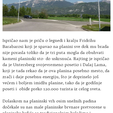
Ispričao nam je priču o legnedi i kralju Fridrihu
Barabarosi koji je spavao na planini sve dok mu brada
nije porasla toliko da je tri puta mogla da obuhvati
kameni planinski sto- do uskrsnuća. Rajting je ispričao
da je Untersberg svojevremeno posetio i Dalaj Lama,
koji je tada rekao da je ova planina posebno mesto, da
zrači i daje posebnu energiju, što je doprinelo još
većem i boljem imidžu planine, tako da je godišnje
poseti i obiđe preko 120.000 turista iz celog sveta.
Dolaskom na planinski vrh osim snežnih padina
dočekale su nas male planinske brvnare pretvorene u