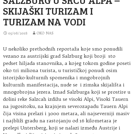
SKIJAŠKI TURIZAM I
TURIZAM NA VODI
05/08/2018
OKO NAS
U nekoliko prethodnih reportaža koje smo ponudili
vezano za austrijski grad Salzburg koji broji sto
pedset hiljada stanovnika, a kojeg tokom godine poseti
oko tri miliona turista
, u turističkoj ponudi osim
istorijsko-kulturnih spomenika i mngobrojnih
kulturnih manifestacija, nude se i zimska skijališta i
mnogobrojna jezera. Iznad Salzburga koji se prostire u
dolini reke Salzcah izdižu se visoki Alpi, Visoki Tauern
na jugositoku, na krajnjem severozapadu Tauern Alpi
čija visina prelazi i 3000 metara, ali najseverniji masiv
i najbliži gradu na rastojanju od 16 kilometara je
prelepi Untersberg, koji se nalazi između Austrije i