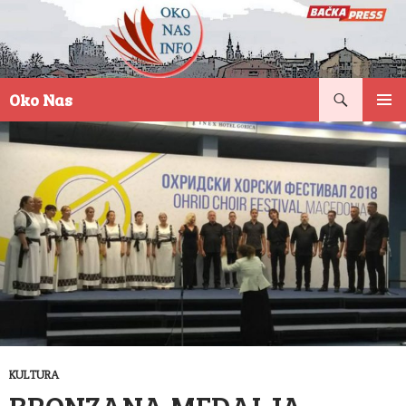
Pretraga
Oko Nas
SKOČI
PRIMAR
NA
IZBORN
SADRŽAJ
KULTURA
BRONZANA MEDALJA