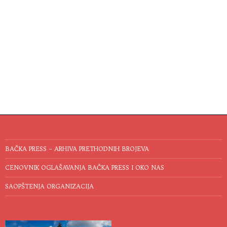
BAČKA PRESS – ARHIVA PRETHODNIH BROJEVA
CENOVNIK OGLAŠAVANJA BAČKA PRESS I OKO NAS
SAOPŠTENJA ORGANIZACIJA