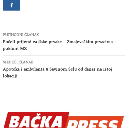
Kretanje
PRETHODNI ČLANAK
članaka
Počeli prijemi za đake prvake – Zmajevačkim prvacima
pokloni MZ
SLEDEĆI ČLANAK
Apoteka i ambulanta u Savinom Selu od danas na istoj
lokaciji