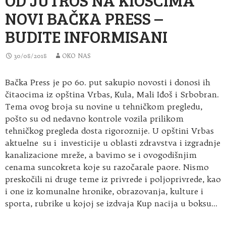
NOVI BAČKA PRESS –
BUDITE INFORMISANI
30/08/2018
OKO NAS
Bačka Press je po 60. put sakupio novosti i donosi ih
čitaocima iz opština Vrbas, Kula, Mali Iđoš i Srbobran.
Tema ovog broja su novine u tehničkom pregledu,
pošto su od nedavno kontrole vozila
prilikom
tehničkog pregleda dosta rigoroznije. U opštini Vrbas
aktuelne su i investicije u oblasti zdravstva i izgradnje
kanalizacione mreže, a bavimo se i ovogodišnjim
cenama suncokreta koje su razočarale paore. Nismo
preskočili ni druge teme iz privrede i poljoprivrede, kao
i one iz komunalne hronike, obrazovanja, kulture i
sporta, rubrike u kojoj se izdvaja Kup nacija u boksu…