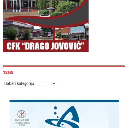
TEME
Teme