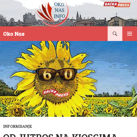
Pretraga
Oko Nas
SKOČI
PRIMAR
NA
IZBORN
SADRŽAJ
INFORMISANJE
OD JUTROS NA KIOSCIMA