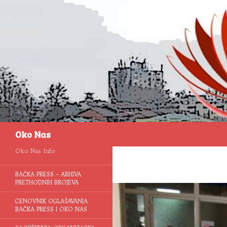
Pretraga
Oko Nas
Oko Nas Info
BAČKA PRESS – ARHIVA
PRETHODNIH BROJEVA
CENOVNIK OGLAŠAVANJA
BAČKA PRESS I OKO NAS