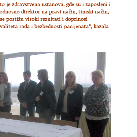
o je zdravstvena ustanova, gde su i zaposleni i
dnosno direktor na pravi način, timski način,
se postižu visoki rezultati i doprinosi
aliteta rada i bezbednosti pacijenata“, kazala