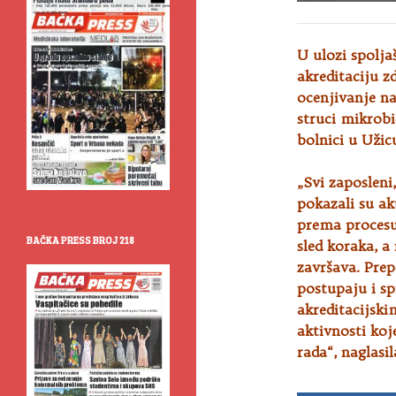
U ulozi spolja
akreditaciju z
ocenjivanje n
struci mikrobi
bolnici u Užic
„Svi zaposleni
pokazali su ak
prema procesu 
BAČKA PRESS BROJ 218
sled koraka, a
završava. Prep
postupaju i sp
akreditacijski
aktivnosti koj
rada“, naglasi