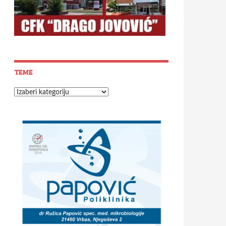
TEME
Teme