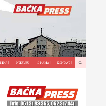
ČI NA SADRŽAJ
ETNA |
INTERVJUI |
O NAMA |
KONTAKT |