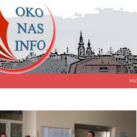
SKO
POČ