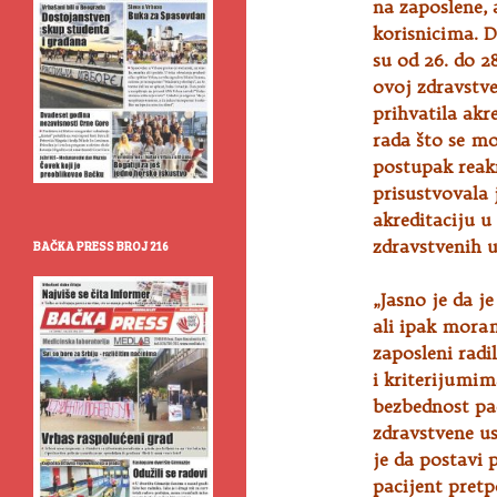
na zaposlene, 
korisnicima. D
su od 26. do 2
ovoj zdravstve
prihvatila akr
rada što se mo
postupak reakr
prisustvovala j
akreditaciju u
zdravstvenih 
BAČKA PRESS BROJ 216
„Jasno je da j
ali ipak moram
zaposleni radi
i kriterijumim
bezbednost pac
zdravstvene us
je da postavi 
pacijent pretp