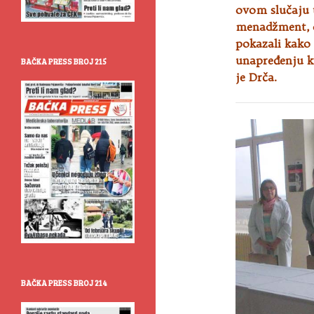
ovom slučaju t
menadžment, o
pokazali kako 
unapređenju kv
BAČKA PRESS BROJ 215
je Drča.
BAČKA PRESS BROJ 214