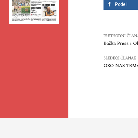
Podeli
Kretanje
PRETHODNI ČLAN
članaka
Bačka Press i 
SLEDEĆI ČLANAK
OKO NAS TEMA: 