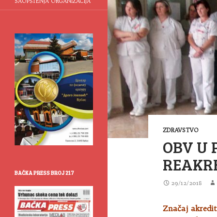
SAOPŠTENJA ORGANIZACIJA
ZDRAVSTVO
OBV U 
REAKRE
BAČKA PRESS BROJ 217
29/12/2018
Značaj akredit