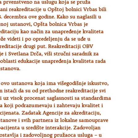
a prvenstveno na uslugu koja se pruža
ani reakreditacije
u Opštoj bolnici Vrbas bili
8. decembra ove godine. Kako su naglasili u
noj ustanovi, Opšta bolnica Vrbas je
editaciju kao način za unapređenje kvaliteta
že videti i po opredeljenju da se uđe u
editacije drugi put. Reakreditaciji OBV
e i Svetlana Drča, viši stručni saradnik za
 oblasti edukacije unapređenja kvaliteta rada
ustanova.
e ovo ustanova koja ima višegodišnje iskustvo,
 istaći da su od prethodne reakreditacije svi
li uz visok procenat saglasnosti sa standardima
a koji podrazumevaju i zahtevaju kvalitet i
ijenata. Zadatak Agencije za akreditaciju,
tanove i svih partnera iz lokalne samouprave
pacijenta u središte interakcije. Zadovoljan
ostavlja i zadovoljnog pružaoca usluga – u