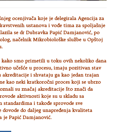
šnjeg ocenjivača koje je delegirala Agencija za
dravstvenih ustanova i vođe tima za spoljašnje
alazila se dr Dubravka Papić Damjanović, po
olog, načelnik Mikrobiološke službe u Opštoj
u.
, kako smo primetili u toku ovih nekoliko dana
tivno učešće u procesu, imaju pozitivan stav
akreditacije i shvataju ga kao jedan trajan
 ne kao neki kratkoročni proces koji se ubrzo
oznali su značaj akreditacije što znači da
rovode aktivnosti koje su u skladu sa
m standardima i takođe sprovode sve
e dovode do daljeg unapređenja kvaliteta
la je Papić Damjanović.