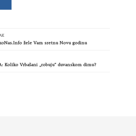
AK
OkoNas.Info žele Vam sretnu Novu godinu
Koliko Vrbašani „robuju“ duvanskom dimu?