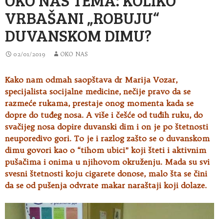
VRBAŠANI „ROBUJU“
DUVANSKOM DIMU?
02/01/2019
OKO NAS
Kako nam odmah saopštava dr Marija Vozar,
specijalista socijalne medicine, nečije pravo da se
razmeće rukama, prestaje onog momenta kada se
dopre do
tuđeg nosa. A više i češće od tuđih ruku, do
svačijeg nosa dopire duvanski dim i on je po štetnosti
neuporedivo gori. To je i razlog zašto se o duvanskom
dimu govori kao o “tihom ubici” koji šteti i aktivnim
pušačima i onima u njihovom okruženju. Mada su svi
svesni štetnosti koju cigarete donose, malo šta se čini
da se od pušenja odvrate makar naraštaji koji dolaze.