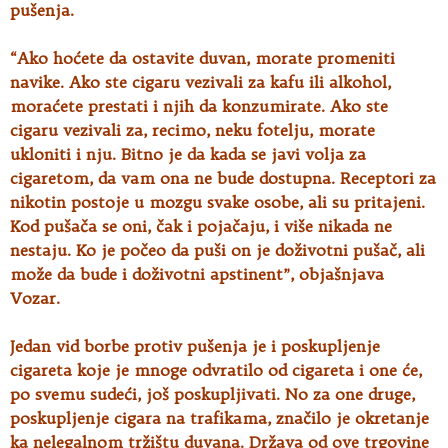
pušenja.
“Ako hoćete da ostavite duvan, morate promeniti
navike. Ako ste cigaru vezivali za kafu ili alkohol,
moraćete prestati i njih da konzumirate. Ako ste
cigaru vezivali za, recimo, neku fotelju, morate
ukloniti i nju. Bitno je da kada se javi volja za
cigaretom, da vam ona ne bude dostupna. Receptori za
nikotin postoje u mozgu svake osobe, ali su pritajeni.
Kod pušača se oni, čak i pojačaju, i više nikada ne
nestaju. Ko je počeo da puši on je doživotni pušač, ali
može da bude i doživotni apstinent”, objašnjava
Vozar.
Jedan vid borbe protiv pušenja je i poskupljenje
cigareta koje je mnoge odvratilo od cigareta i one će,
po svemu sudeći, još poskupljivati. No za one druge,
poskupljenje cigara na trafikama, značilo je okretanje
ka nelegalnom tržištu duvana. Država od ove trgovine