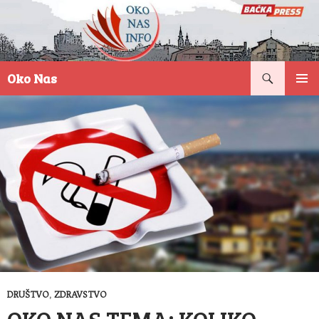
Pretraga
Oko Nas
SKOČI
PRIMAR
NA
IZBORN
SADRŽAJ
DRUŠTVO
,
ZDRAVSTVO
OKO NAS TEMA: KOLIKO