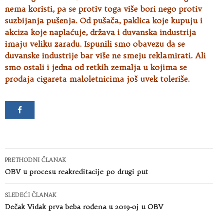
nema koristi, pa se protiv toga više bori nego protiv
suzbijanja pušenja. Od pušača, paklica koje kupuju i
akciza koje naplaćuje, država i duvanska industrija
imaju veliku zaradu. Ispunili smo obavezu da se
duvanske industrije bar više ne smeju reklamirati. Ali
smo ostali i jedna od retkih zemalja u kojima se
prodaja cigareta maloletnicima još uvek toleriše.
Kretanje
PRETHODNI ČLANAK
članaka
OBV u procesu reakreditacije po drugi put
SLEDEĆI ČLANAK
Dečak Vidak prva beba rođena u 2019-oj u OBV