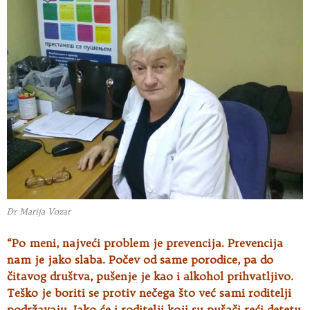
Dr Marija Vozar
“Po meni, najveći problem je prevencija. Prevencija
nam je jako slaba. Počev od same porodice, pa do
čitavog društva, pušenje je kao i alkohol prihvatljivo.
Teško je boriti se protiv nečega što već sami roditelji
podržavaju. Iako će i roditelji koji su pušači reći detetu