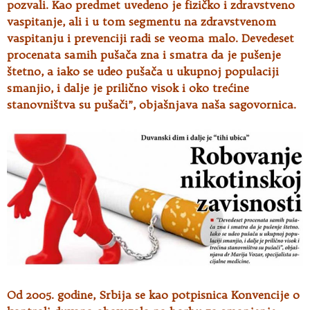
pozvali. Kao predmet uvedeno je fizičko i zdravstveno
vaspitanje, ali i u tom segmentu na zdravstvenom
vaspitanju i prevenciji radi se veoma malo. Devedeset
procenata samih pušača zna i smatra da je pušenje
štetno, a iako se udeo pušača u ukupnoj populaciji
smanjio, i dalje je prilično visok i oko trećine
stanovništva su pušači”, objašnjava naša sagovornica.
Od 2005. godine, Srbija se kao potpisnica Konvencije o