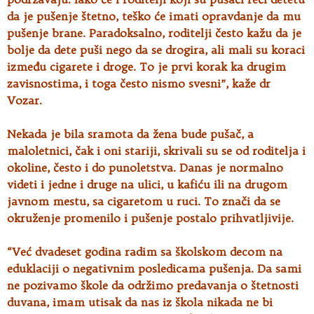
da je pušenje štetno, teško će imati opravdanje da mu
pušenje brane. Paradoksalno, roditelji često kažu da je
bolje da dete puši nego da se drogira, ali mali su koraci
između cigarete i droge. To je prvi korak ka drugim
zavisnostima, i toga često nismo svesni”, kaže dr
Vozar.
Nekada je bila sramota da žena bude pušač, a
maloletnici, čak i oni stariji, skrivali su se od roditelja i
okoline, često i do punoletstva. Danas je normalno
videti i jedne i druge na ulici, u kafiću ili na drugom
javnom mestu, sa cigaretom u ruci. To znači da se
okruženje promenilo i pušenje postalo prihvatljivije.
“Već dvadeset godina radim sa školskom decom na
eduklaciji o negativnim posledicama pušenja. Da sami
ne pozivamo škole da održimo predavanja o štetnosti
duvana, imam utisak da nas iz škola nikada ne bi