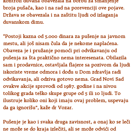
kontroli duvana obavezala na borbu za smanjenje
broja pušača, kao i na rad na porevenciji ove pojave.
Država se obavezala i na zaštitu ljudi od izlaganja
duvanskom dimu.
“Postoji kazna od 5.000 dinara za pušenje na javnom
mestu, ali još nisam čula da je nekome naplaćena.
Obaveza je i pružanje pomoći pri odvikavanju od
pušenja za šta praktično nema interesenata. Obilazila
sam i prodavnice, ostavljala flajere sa pozivom da ljudi
iskoriste vreme odmora i dođu u Dom zdravlja radi
odvikavanja, ali odziva gotovo nema. Grad Novi Sad
ovakve akcije sprovodi od 1987. godine i na nivou
tolikog grada teško skupe grupe od 5 ili 10 ljudi. To
ilustruje koliko oni koji imaju ovaj problem, uspevaju
da ga ignorišu”, kaže dr Vozar.
Pušenje je kao i svaka druga zavisnost, a onaj ko se leči
ne može se do kraja izlečiti, ali se može odvići od