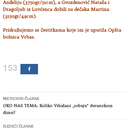
Anđeliju (3750gr/51cm), a Gvozdenović Nataša i
Dragoljub iz Lovćenca dobili su dečaka Martina
(3150gr/49cm).
Pridružujemo se čestitkama koje im je uputila Opšta
bolnica Vrbas.
153
Kretanje
PRETHODNI ČLANAK
članaka
OKO NAS TEMA: Koliko Vrbašani „robuju“ duvanskom
dimu?
SLEDEĆI ČLANAK