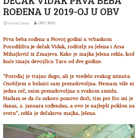
ROĐENA U 2019-OJ U OBV
02/01/2019
OKO NAS
Prva beba rođena u Novoj godini u vrbaskom
Porodilištu је dečak Vidak, roditelji su Jelena i Arsa
Mihajlović iz Zmajeva
. Kako je majka Jelena rekla, kod
kuće imaju devojčicu Taru od dve godine.
“Porođaj je trajao dugo, ali je vredelo svakog minuta.
Osobljem u bolnici sam prezadovoljna. Nemam više ni
jednu reč, osim prezadovoljna u svakom smislu.
Nadam se da ću uskoro ponovo doći, tim pre što mi je
danas, 2. januara rođendan, a ovo je najlepši poklon na
svetu“, rekla je dečakova majka, Jelena.