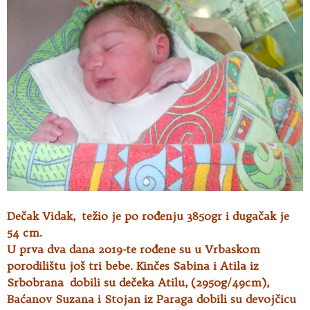
Dečak Vidak, težio je po rođenju 3850gr i dugačak je
54 cm.
U prva dva dana 2019-te rođene su u Vrbaskom
porodilištu još tri bebe. Kinčes Sabina i Atila iz
Srbobrana dobili su dečeka Atilu, (2950g/49cm),
Baćanov Suzana i Stojan iz Paraga dobili su devojčicu