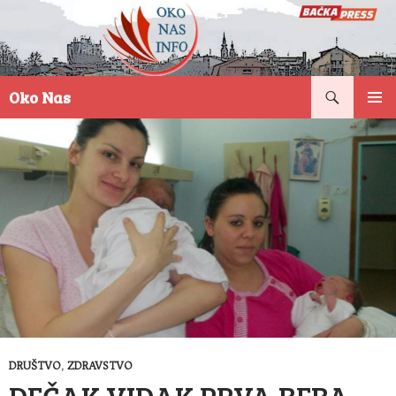
Pretraga
Oko Nas
SKOČI
PRIMAR
NA
IZBORN
SADRŽAJ
DRUŠTVO
,
ZDRAVSTVO
DEČAK VIDAK PRVA BEBA